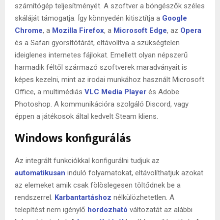
számítógép teljesítményét. A szoftver a böngészők széles
skáláját támogatja. Így könnyedén kitisztítja a
Google
Chrome
, a
Mozilla Firefox
, a
Microsoft Edge
, az
Opera
és a Safari gyorsítótárát, eltávolítva a szükségtelen
ideiglenes internetes fájlokat. Emellett olyan népszerű
harmadik féltől származó szoftverek maradványait is
képes kezelni, mint az irodai munkához használt Microsoft
Office, a multimédiás
VLC Media Player
és Adobe
Photoshop. A kommunikációra szolgáló Discord, vagy
éppen a játékosok által kedvelt Steam kliens.
Windows konfigurálás
Az integrált funkciókkal konfigurálni tudjuk az
automatikusan
induló folyamatokat, eltávolíthatjuk azokat
az elemeket amik csak fölöslegesen töltődnek be a
rendszerrel.
Karbantartáshoz
nélkülözhetetlen. A
telepítést nem igénylő
hordozható
változatát az alábbi