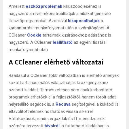
Amellett
eszközproblémák
kiküszöböléséhez is
nagyszerű amivel rekonstruálhatjuk a hibákat generáló
illesztőprogramokat. Azonkívül
kikapcsolhatjuk
a
karbantartási munkafolyamat után a számítógépet. A
CCleaner
Cookie
tartalmak kizárásokhoz adásához is
nagyszerű. A CCleaner
leállítható
az egyéni tisztási
munkafolyamat után.
A CCleaner elérhető változatai
Ráadásul a CCleaner több változatban is elérhető amelyek
között a felhasználók választhatják ki az igényeikhez
szabott kiadást. Természetesen nem csak karbantartó
programok érhetőek el a fejlesztőktől, hanem törölt adat
helyreállító segédek is, a
Recuva
segítségével a kukából is
eltávolított elemek hozhatóak vissza sikerrel.
Vállalkozások, rendszergazdák és IT menedzserek
számára tervezett
távolról
is futtatható kiadásban is