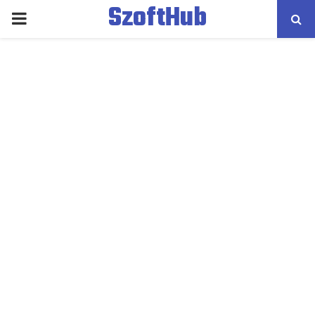
SzoftHub
PRIMARY
MENU