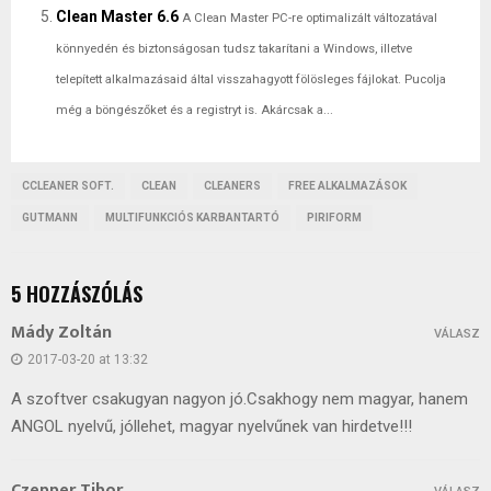
Clean Master 6.6
A Clean Master PC-re optimalizált változatával
könnyedén és biztonságosan tudsz takarítani a Windows, illetve
telepített alkalmazásaid által visszahagyott fölösleges fájlokat. Pucolja
még a böngészőket és a registryt is. Akárcsak a...
CCLEANER SOFT.
CLEAN
CLEANERS
FREE ALKALMAZÁSOK
GUTMANN
MULTIFUNKCIÓS KARBANTARTÓ
PIRIFORM
5 HOZZÁSZÓLÁS
Mády Zoltán
VÁLASZ
2017-03-20 at 13:32
A szoftver csakugyan nagyon jó.Csakhogy nem magyar, hanem
ANGOL nyelvű, jóllehet, magyar nyelvűnek van hirdetve!!!
Czepper Tibor