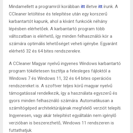
Mindamellett a programról korábban
itt
illetve
itt
írunk. A
CCleaner letöltése és telepítése után egy korszerű
karbantartót kapunk, ahol a kívánt funkciók néhány
lépésben elérhetőek. A karbantartó program több
változatban is elérhető, így minden felhasználói kör a
számára optimális lehetőséget veheti igénybe. Egyaránt
elérhető 32 és 64 bites rendszerekre.
A CCleaner Magyar nyelvű ingyenes Windows karbantartó
program tökéletesen tisztítja a felesleges fájloktól a
Windows 7 és Windows 11, 32 és 64 bites operációs
rendszereket is. A szoftver teljes körű magyar nyelvű
támogatással rendelkezik, így a használata egyszerű és
gyors minden felhasználó számára. Automatikusan a
számítógéped architektúrájának megfelelő verziót telepíti.
Ingyenesen, vagy akár telepítést egyáltalán nem igénylő
verzióban is beszerezhető, Windows 11 rendszeren is
futtathatjuk.