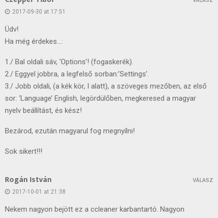
VÁLASZ
2017-09-30 at 17:51
Üdv!
Ha még érdekes…:
1./ Bal oldali sáv, ‘Options’! (fogaskerék).
2./ Eggyel jobbra, a legfelső sorban:’Settings’.
3./ Jobb oldali, (a kék kör, I alatt), a szöveges mezőben, az első
sor: ‘Language’ English, legördülőben, megkeresed a magyar
nyelv beállítást, és kész!
Bezárod, ezután magyarul fog megnyílni!
Sok sikert!!!
Rogán István
VÁLASZ
2017-10-01 at 21:38
Nekem nagyon bejött ez a ccleaner karbantartó. Nagyon