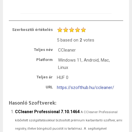
Szerkesztői értékelés
5
based on
2
votes
Teljes név
CCleaner
Platform
Windows 11, Android, Mac,
Linux
Teljes ár
HUF
0
URL
https://szofthub.hu/ccleaner/
Hasonló Szoftverek:
CCleaner Professional 7.10.1464
A CCleaner Professional
kibővített szolgáltatásokkal biztosított prémium karbantartó szoftver, ami
registry, illetve böngésző pucolót is tartalmaz. A segítségével