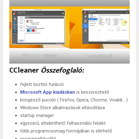
CCleaner
– névjegy
Lemezelemző
CCleaner
Összefoglaló:
fejlett tisztító funkció
Microsoft App kiadásban
is beszerezhető
böngésző pucoló ( Firefox, Opera, Chorme, Vivaldi… )
Windows Store alkalmazások eltávolítása
startup manager
egyszerű, áttekinthető felhasználói felület
több programcsomag formájában is elérhető
programeltávolító