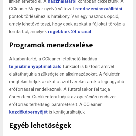
linken érheted el. A
használatáról
korábban cikkeztünk. A
CCleaner Magyar nyelvű változat
rendszervisszaállítási
pontok törléséhez is hatékony. Van egy hasznos opció,
amely lehetővé teszi, hogy csak azokat a fájlokat törölje a
lomtárból, amelyek
régebbiek 24 óránál
.
Programok menedzselése
A karbantartó, a CCleaner letölthető kiadása
teljesítményoptimalizáló
funkciót is biztosít amivel
elaltathatjuk a szükségtelen alkalmazásokat. A felületén
megtekinthetjük azokat a szoftvereket amik a legnagyobb
erőforrással rendelkeznek. A futtatásakor fel tudja
ébreszteni. Csökkenteni tudjuk az operációs rendszer
erőforrás terheltségi paramétereit. A CCleaner
kezdőképernyőjét
is konfigurálhatjuk.
Egyéb lehetőségek