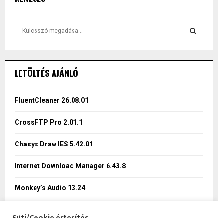
S
e
a
S
r
c
E
LETÖLTÉS AJÁNLÓ
h
f
A
o
FluentCleaner 26.08.01
r
R
:
CrossFTP Pro 2.01.1
C
Chasys Draw IES 5.42.01
H
Internet Download Manager 6.43.8
Monkey’s Audio 13.24
Süti/Cookie értesítés