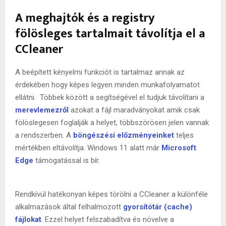
A meghajtók és a registry
fölösleges tartalmait távolítja el a
CCleaner
A beépített kényelmi funkciót is tartalmaz annak az
érdekében hogy képes legyen minden munkafolyamatot
ellátni. Többek között a segítségével el tudjuk távolítani a
merevlemezről
azokat a fájl maradványokat amik csak
fölöslegesen foglalják a helyet, többszörösen jelen vannak
a rendszerben. A
böngészési előzményeinket
teljes
mértékben eltávolítja. Windows 11 alatt már
Microsoft
Edge
támogatással is bír.
Rendkívül hatékonyan képes törölni a CCleaner a különféle
alkalmazások által felhalmozott
gyorsítótár (cache)
fájlokat
. Ezzel helyet felszabadítva és növelve a