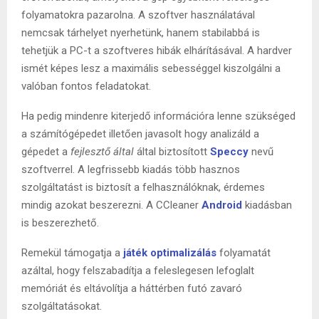
folyamatokra pazarolna. A szoftver használatával
nemcsak tárhelyet nyerhetünk, hanem stabilabbá is
tehetjük a PC-t a szoftveres hibák elhárításával. A hardver
ismét képes lesz a maximális sebességgel kiszolgálni a
valóban fontos feladatokat.
Ha pedig mindenre kiterjedő információra lenne szükséged
a számítógépedet illetően javasolt hogy analizáld a
gépedet a
fejlesztő által
által biztosított
Speccy
nevű
szoftverrel. A legfrissebb kiadás több hasznos
szolgáltatást is biztosít a felhasználóknak, érdemes
mindig azokat beszerezni. A CCleaner
Android
kiadásban
is beszerezhető.
Remekül támogatja a
játék optimalizálás
folyamatát
azáltal, hogy felszabadítja a feleslegesen lefoglalt
memóriát és eltávolítja a háttérben futó zavaró
szolgáltatásokat.