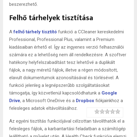
beszerezhető.
Felhő tárhelyek tisztítása
A
felhő tárhely tisztító
funkció a CCleaner kereskedelmi
Professional, Professional Plus, valamint a Premium
kiadásaiban érhető el. Így az ingyenes verzió felhasználói
számára ez a lehetőség nem áll rendelkezésre. A szoftver
hatékony helyfelszabadítást tesz lehetővé a duplikált
fájlok, a nagy méretű fájlok, illetve a régen módosított,
elavult dokumentumok azonosításával és törlésével. A
funkció jelenleg a legnépszerűbb szolgáltatásokat
támogatja, így közvetlenül kapcsolódhatunk a
Google
Drive
, a Microsoft OneDrive és a
Dropbox
fiókjainkhoz a
felesleges adatok eltávolításához.
Rating
1 star
2 stars
3 stars
4 stars
5 stars
Az egyéni tisztítás funkciójával célzottan távolíthatók el a
felesleges fájlok, a karbantartási feladatban a számítógép
leállítható a művelet után. A Health Check funkciója elemzi