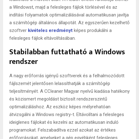
a Windowst, majd a felesleges fájlok törlésével és az
indítási folyamatok optimalizálásával automatikusan javítja
a számítógép általános állapotát. Az egyszerűen kezelhető
szoftver
kivételes eredményt
képes produkálni a
felesleges fájlok eltávolításában.
Stabilabban futtatható a Windows
rendszer
A nagy erőforrás igényű szoftverek és a felhalmozódott
fájlszemét jelentősen lelassíthatják a számítógép
teljesítményét. A CCleaner Magyar nyelvű kiadása hatékony
és közismert megoldást biztosít rendszerszintű
optimalizáláshoz. Az eszköz képes mélyrehatóan
átvizsgálni a Windows registry-t. Eltávolítani a felesleges
ideiglenes fájlokat és kezelni az automatikusan induló
programokat. Felszabadítva ezzel azokat az értékes
erőforrásokat, amelyeket a gép egyébként felesleges