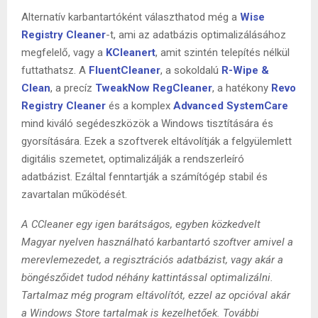
Alternatív karbantartóként választhatod még a
Wise
Registry Cleaner
-t, ami az adatbázis optimalizálásához
megfelelő, vagy a
KCleanert
, amit szintén telepítés nélkül
futtathatsz. A
FluentCleaner
, a sokoldalú
R-Wipe &
Clean
, a precíz
TweakNow RegCleaner
, a hatékony
Revo
Registry Cleaner
és a komplex
Advanced SystemCare
mind kiváló segédeszközök a Windows tisztítására és
gyorsítására. Ezek a szoftverek eltávolítják a felgyülemlett
digitális szemetet, optimalizálják a rendszerleíró
adatbázist. Ezáltal fenntartják a számítógép stabil és
zavartalan működését.
A CCleaner egy igen barátságos, egyben közkedvelt
Magyar nyelven használható karbantartó szoftver amivel a
merevlemezedet, a regisztrációs adatbázist, vagy akár a
böngészőidet tudod néhány kattintással optimalizálni.
Tartalmaz még program eltávolítót, ezzel az opcióval akár
a Windows Store tartalmak is kezelhetőek. További