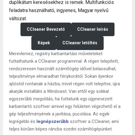
duplikátum keresésekhez is remek. Multifunkciós
feladatra használható, ingyenes, Magyar nyelvű
változat.
CCleaner Bevezető
CCleaner leírás
Képek
CCleaner letöltés
Merevlemez, registry karbantartási műveleteket
futtathatunk a CCleaner programmal. A régen telepített,
rendszeresen használt számítógép idővel belassulhat,
teljesítménye elmaradhat fénykorától. Sokan ilyenkor
ajtóstól rontanak a házba, mivel régen volt telepítve, újra
akarják installálni a Windowst. Van ettől egy sokkal
egyszerűbb megoldás, ha futtatunk egy úgynevezett
karbantartó szoftver amivel egy felületen végezhető el a
gép teljesítményének a javítása, pucolása. Az egyik
legrégebbi és
legnépszerűbb
szoftver a CCleaner, ami
teljes körűen képes ráncba szedni számítógépünket.