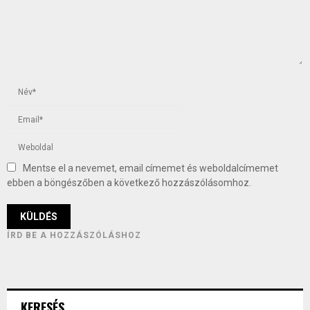
Mentse el a nevemet, email címemet és weboldalcímemet
ebben a böngészőben a következő hozzászólásomhoz.
ÍRD BE A HOZZÁSZÓLÁSHOZ
KERESÉS