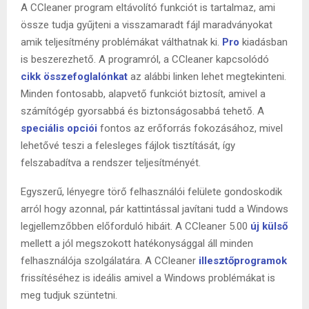
A CCleaner program eltávolító funkciót is tartalmaz, ami
össze tudja gyűjteni a visszamaradt fájl maradványokat
amik teljesítmény problémákat válthatnak ki.
Pro
kiadásban
is beszerezhető. A programról, a CCleaner kapcsolódó
cikk összefoglalónkat
az alábbi linken lehet megtekinteni.
Minden fontosabb, alapvető funkciót biztosít, amivel a
számítógép gyorsabbá és biztonságosabbá tehető. A
speciális opciói
fontos az erőforrás fokozásához, mivel
lehetővé teszi a felesleges fájlok tisztítását, így
felszabadítva a rendszer teljesítményét.
Egyszerű, lényegre törő felhasználói felülete gondoskodik
arról hogy azonnal, pár kattintással javítani tudd a Windows
legjellemzőbben előforduló hibáit. A CCleaner 5.00
új külső
mellett a jól megszokott hatékonysággal áll minden
felhasználója szolgálatára. A CCleaner
illesztőprogramok
frissítéséhez is ideális amivel a Windows problémákat is
meg tudjuk szüntetni.