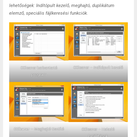
lehetőségek: Indítópult kezelő, meghajtó, duplikátum
elemző, speciális fájlkeresési funkciók.
CCleaner – indítópult kezelő
CCleaner karbantartó
program
CCleaner
– Meghajtó tisztító
CCleaner – Haladó
beállítások