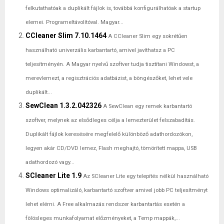
felkutathatóak a duplikált fájlok is, továbbá konfigurálhatóak a startup
elemei. Programeltávolítóval. Magyar...
CCleaner Slim 7.10.1464
A CCleaner Slim egy sokrétűen
használható univerzális karbantartó, amivel javíthatsz a PC
teljesítményén. A Magyar nyelvű szoftver tudja tisztítani Windowst, a
merevlemezt, a regisztrációs adatbázist, a böngészőket, lehet vele
duplikált...
SewClean 1.3.2.042326
A SewClean egy remek karbantartó
szoftver, melynek az elsődleges célja a lemezterület felszabadítás.
Duplikált fájlok keresésére megfelelő különböző adathordozókon,
legyen akár CD/DVD lemez, Flash meghajtó, tömörített mappa, USB
adathordozó vagy...
SCleaner Lite 1.9
Az SCleaner Lite egy telepítés nélkül használható
Windows optimalizáló, karbantartó szoftver amivel jobb PC teljesítményt
lehet elérni. A Free alkalmazás rendszer karbantartás esetén a
fölösleges munkafolyamat előzményeket, a Temp mappák,...