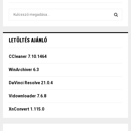
S
e
a
S
r
c
E
LETÖLTÉS AJÁNLÓ
h
f
A
o
CCleaner 7.10.1464
r
R
:
WinArchiver 6.3
C
DaVinci Resolve 21.0.4
H
Vidownloader 7.6.8
XnConvert 1.115.0