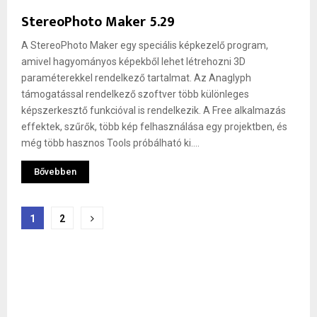
StereoPhoto Maker 5.29
A StereoPhoto Maker egy speciális képkezelő program,
amivel hagyományos képekből lehet létrehozni 3D
paraméterekkel rendelkező tartalmat. Az Anaglyph
támogatással rendelkező szoftver több különleges
képszerkesztő funkcióval is rendelkezik. A Free alkalmazás
effektek, szűrők, több kép felhasználása egy projektben, és
még több hasznos Tools próbálható ki....
Bővebben
Bejegyzések
1
2
lapozása