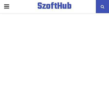
SzoftHub
PRIMARY
MENU