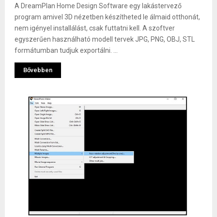
A DreamPlan Home Design Software egy lakástervező
program amivel 3D nézetben készítheted le álmaid otthonát,
nem igényel installálást, csak futtatni kell. A szoftver
egyszerűen használható modell tervek JPG, PNG, OBJ, STL
formátumban tudjuk exportálni. ...
Bővebben