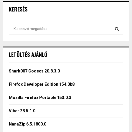
KERESÉS
S
e
a
S
r
c
E
LETÖLTÉS AJÁNLÓ
h
f
A
o
Shark007 Codecs 20.8.3.0
r
R
:
Firefox Developer Edition 154.0b8
C
Mozilla Firefox Portable 153.0.3
H
Viber 28.5.1.0
NanaZip 6.5.1800.0