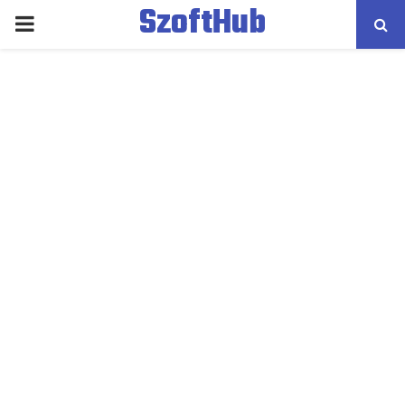
SzoftHub
PRIMARY
MENU