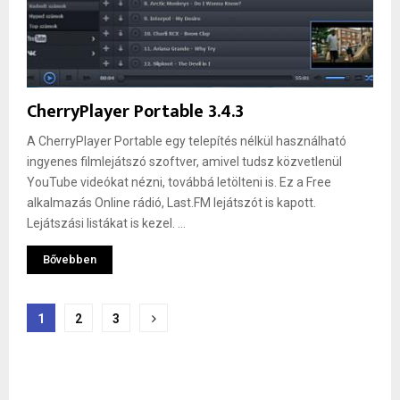
CherryPlayer Portable 3.4.3
A CherryPlayer Portable egy telepítés nélkül használható
ingyenes filmlejátszó szoftver, amivel tudsz közvetlenül
YouTube videókat nézni, továbbá letölteni is. Ez a Free
alkalmazás Online rádió, Last.FM lejátszót is kapott.
Lejátszási listákat is kezel. ...
Bővebben
Bejegyzések
1
2
3
lapozása