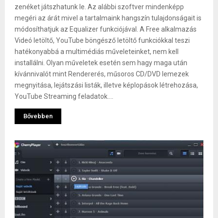
zenéket játszhatunk le. Az alábbi szoftver mindenképp
megéri az árát mivel a tartalmaink hangszín tulajdonságait is
módosíthatjuk az Equalizer funkciójával. A Free alkalmazás
Videó letöltő, YouTube böngésző letöltő funkciókkal teszi
hatékonyabbá a multimédiás műveleteinket, nem kell
installálni. Olyan műveletek esetén sem hagy maga után
kívánnivalót mint Rendererés, műsoros CD/DVD lemezek
megnyitása, lejátszási listák, illetve képlopások létrehozása,
YouTube Streaming feladatok....
Bővebben