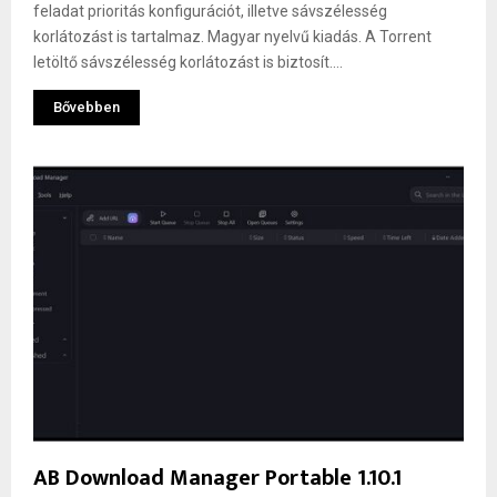
feladat prioritás konfigurációt, illetve sávszélesség
korlátozást is tartalmaz. Magyar nyelvű kiadás. A Torrent
letöltő sávszélesség korlátozást is biztosít....
Bővebben
AB Download Manager Portable 1.10.1