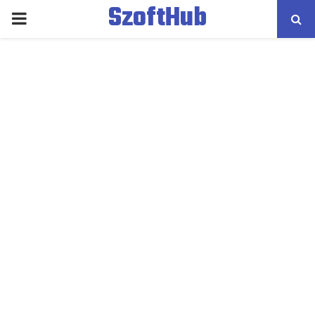
SzoftHub
PRIMARY
MENU