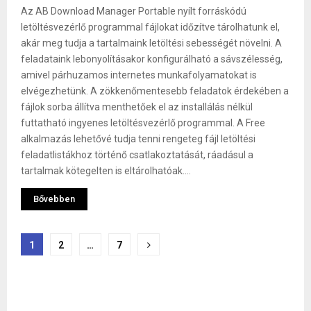
Az AB Download Manager Portable nyílt forráskódú
letöltésvezérlő programmal fájlokat időzítve tárolhatunk el,
akár meg tudja a tartalmaink letöltési sebességét növelni. A
feladataink lebonyolításakor konfigurálható a sávszélesség,
amivel párhuzamos internetes munkafolyamatokat is
elvégezhetünk. A zökkenőmentesebb feladatok érdekében a
fájlok sorba állítva menthetőek el az installálás nélkül
futtatható ingyenes letöltésvezérlő programmal. A Free
alkalmazás lehetővé tudja tenni rengeteg fájl letöltési
feladatlistákhoz történő csatlakoztatását, ráadásul a
tartalmak kötegelten is eltárolhatóak....
Bővebben
Bejegyzések
1
2
…
7
lapozása