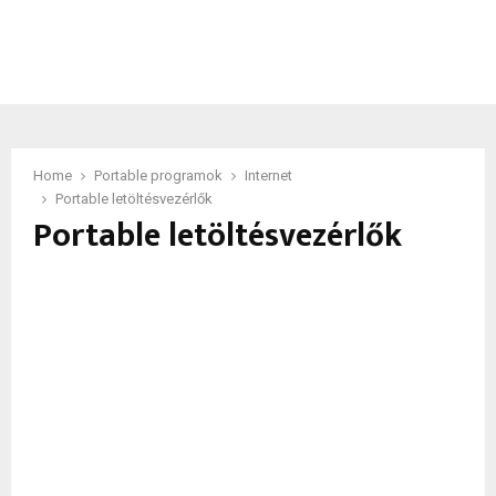
Home
Portable programok
Internet
Portable letöltésvezérlők
Portable letöltésvezérlők