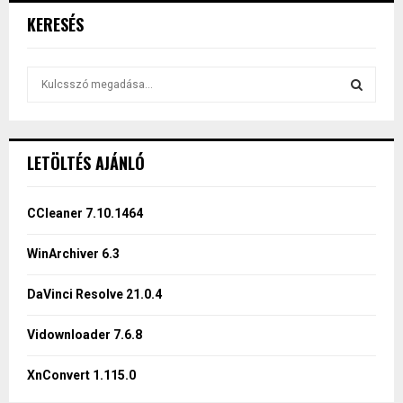
KERESÉS
S
e
a
S
r
c
E
LETÖLTÉS AJÁNLÓ
h
f
A
o
CCleaner 7.10.1464
r
R
:
WinArchiver 6.3
C
DaVinci Resolve 21.0.4
H
Vidownloader 7.6.8
XnConvert 1.115.0