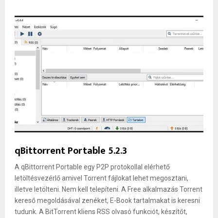
qBittorrent Portable 5.2.3
A qBittorrent Portable egy P2P protokollal elérhető
letöltésvezérlő amivel Torrent fájlokat lehet megosztani,
illetve letölteni. Nem kell telepíteni. A Free alkalmazás Torrent
kereső megoldásával zenéket, E-Book tartalmakat is keresni
tudunk. A BitTorrent kliens RSS olvasó funkciót, készítőt,