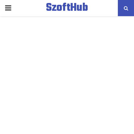
SzoftHub
PRIMARY
MENU