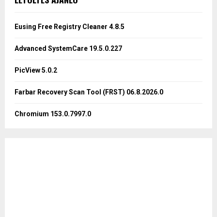
h
f
A
o
Eusing Free Registry Cleaner 4.8.5
r
R
:
Advanced SystemCare 19.5.0.227
C
PicView 5.0.2
H
Farbar Recovery Scan Tool (FRST) 06.8.2026.0
Chromium 153.0.7997.0