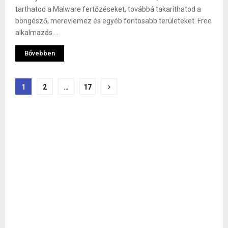
tarthatod a Malware fertőzéseket, továbbá takaríthatod a
böngésző, merevlemez és egyéb fontosabb területeket. Free
alkalmazás....
Bővebben
Bejegyzések
1
2
…
17
lapozása