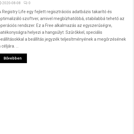
2020-08-08
0
A Registry Life egy fejlett regisztrációs adatbázis takarító és
optimalizáló szoftver, amivel megbízhatóbbá, stabilabbá tehető az
operációs rendszer. Ez a Free alkalmazás az egyszerűségre,
hatékonyságra helyezi a hangsúlyt. Szűrőkkel, speciális
beállításokkal a beállítás jegyzék teljesítményének a megőrzésének
 céljára. ...
Bővebben