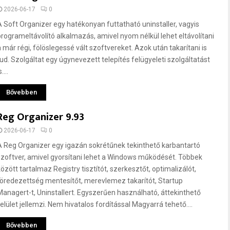
2026-06-17
0
A Soft Organizer egy hatékonyan futtatható uninstaller, vagyis
programeltávolító alkalmazás, amivel nyom nélkül lehet eltávolítani
a már régi, fölöslegessé vált szoftvereket. Azok után takarítani is
tud. Szolgáltat egy úgynevezett telepítés felügyeleti szolgáltatást
s....
Bővebben
Reg Organizer 9.93
2026-06-17
0
A Reg Organizer egy igazán sokrétűnek tekinthető karbantartó
szoftver, amivel gyorsítani lehet a Windows működését. Többek
között tartalmaz Registry tisztítót, szerkesztőt, optimalizálót,
töredezettség mentesítőt, merevlemez takarítót, Startup
Managert-t, Uninstallert. Egyszerűen használható, áttekinthető
felület jellemzi. Nem hivatalos fordítással Magyarrá tehető....
Bővebben