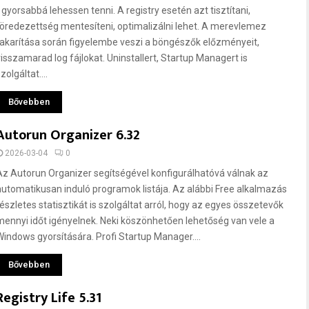
t gyorsabbá lehessen tenni. A registry esetén azt tisztítani,
töredezettség mentesíteni, optimalizálni lehet. A merevlemez
takarítása során figyelembe veszi a böngészők előzményeit,
visszamarad log fájlokat. Uninstallert, Startup Managert is
zolgáltat....
Bővebben
Autorun Organizer 6.32
2026-03-04
0
Az Autorun Organizer segítségével konfigurálhatóvá válnak az
automatikusan induló programok listája. Az alábbi Free alkalmazás
részletes statisztikát is szolgáltat arról, hogy az egyes összetevők
mennyi időt igényelnek. Neki köszönhetően lehetőség van vele a
Windows gyorsítására. Profi Startup Manager....
Bővebben
Registry Life 5.31