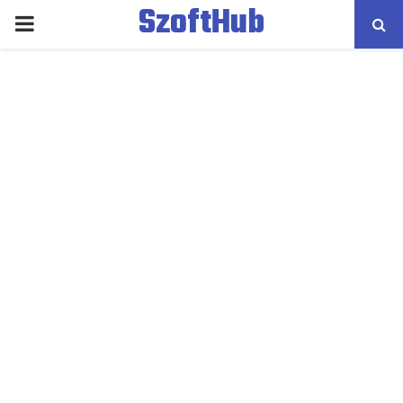
SzoftHub
PRIMARY
MENU