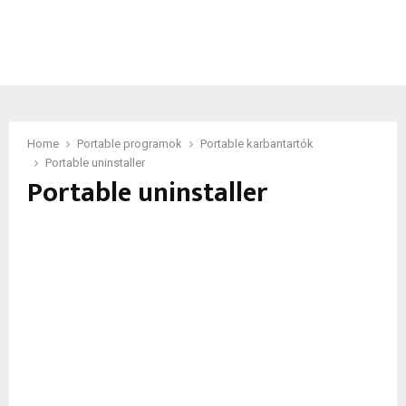
Home
Portable programok
Portable karbantartók
Portable uninstaller
Portable uninstaller