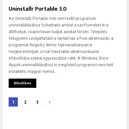
Uninstallr Portable 3.0
Az Uninstallr Portable már nem kellő programok
uninstallálásához futtatható amivel a szoftvereket le is
állíthatjuk, csoportosan tudjuk azokat törölni. Telepítés
felügyeleti szolgáltatást is tartalmaz a Free alkalmazás, a
programok Registry, illetve fájlmaradványait is
megkereshetjük, a már hasztalan alkalmazásaink
eltávolítása sokkal egyszerűbbé válik. A Windows Store
Appok uninstallálásához is megfelelő programot nem kell
installálni, magyar nyelvű....
Bővebben
Bejegyzések
1
2
3
lapozása