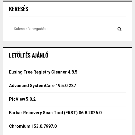
KERESÉS
S
e
a
S
r
c
E
LETÖLTÉS AJÁNLÓ
h
f
A
o
Eusing Free Registry Cleaner 4.8.5
r
R
:
Advanced SystemCare 19.5.0.227
C
PicView 5.0.2
H
Farbar Recovery Scan Tool (FRST) 06.8.2026.0
Chromium 153.0.7997.0