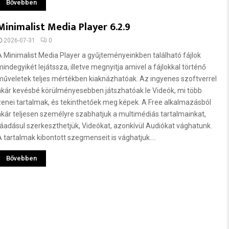
Bővebben
Minimalist Media Player 6.2.9
2026-07-31
0
A Minimalist Media Player a gyűjteményeinkben található fájlok
mindegyikét lejátssza, illetve megnyitja amivel a fájlokkal történő
műveletek teljes mértékben kiaknázhatóak. Az ingyenes szoftverrel
akár kevésbé körülményesebben játszhatóak le Videók, mi több
zenei tartalmak, és tekinthetőek meg képek. A Free alkalmazásból
akár teljesen személyre szabhatjuk a multimédiás tartalmainkat,
ráadásul szerkeszthetjük, Videókat, azonkívül Audiókat vághatunk.
A tartalmak kibontott szegmenseit is vághatjuk....
Bővebben