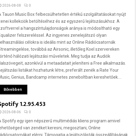
2026-08-08
0
A Tauon Music Box felbecsülhetetlen értékű szolgáltatásokat nyújt
zenei kollekciók betöltéséhez és az egyszerű lejátszásukhoz. A
szoftverrel a hangszíntulajdonságok aránya is módosítható egy
Equalizer felszereléssel. Az ingyenes zenelejátszó olyan
felhasználási célokra is ideális mint az Online Rádiócsatornák
Streamingelése, továbbá az Airsonic, illetőleg Koel szervereken
történő hálózati lejátszási műveletek. Meg tudja az Audiók
dalszövegeit, azonkívül a metaadatait jeleníteni a Free alkalmazás.
Lejátszási listákat hozhatunk létre, preferált zenék a Rate Your
Music, Genius, Bandcamp internetes zeneboltban kereshetőek....
Bővebben
Spotify 1.2.95.453
2026-08-06
0
A Spotify egy igen népszerű multimédiás kliens program amivel
lehetőséged van zenéket keresni, megosztani, Online
rádiócsatornákat elérni. Támogatja a lejátszólisták összeállításának