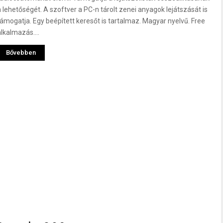
a lehetőségét. A szoftver a PC-n tárolt zenei anyagok lejátszását is
támogatja. Egy beépített keresőt is tartalmaz. Magyar nyelvű. Free
alkalmazás....
Bővebben