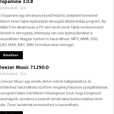
Dopamine 3.0.8
2026-08-06
0
A Dopamine egy látványos kezelőfelületű, beépített keresővel
ellátott zenei fájlok lejátszását támogató Multimédiás program. Az
alábbi Free alkalmazás a PC-den tárolt zenei fájlok rendszerezett
elérését is támogatja, lehetőség van vele lejátszólistákat is
összeállítani. Magyar nyelven is használható. MP3, WMA, OGG,
FLAC, M4A, AAC, WAV formátumokat támogat....
Bővebben
Deezer Music 7.1.290.0
2026-08-03
0
A Deezer Music egy zenék, illetve videók hallgatásához és
letöltéshez használható szoftver rengeteg hasznos szolgáltatással.
A program teljes mértékben fölöslegessé teszi, hogy böngészőt
használjunk, azonkívül a kedvelt tartalmakat kedvencekhez lehet
adni. Zenei tartalmak kereséséhez is használható....