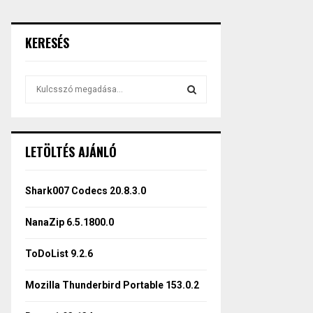
KERESÉS
S
e
a
S
r
c
E
LETÖLTÉS AJÁNLÓ
h
f
A
o
Shark007 Codecs 20.8.3.0
r
R
:
NanaZip 6.5.1800.0
C
ToDoList 9.2.6
H
Mozilla Thunderbird Portable 153.0.2