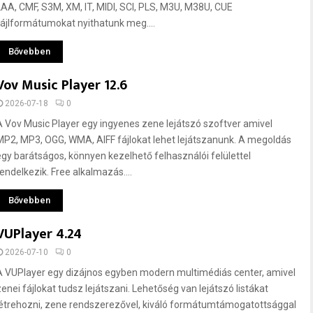
LAA, CMF, S3M, XM, IT, MIDI, SCI, PLS, M3U, M38U, CUE
fájlformátumokat nyithatunk meg....
Bővebben
Vov Music Player 12.6
2026-07-18
0
A Vov Music Player egy ingyenes zene lejátszó szoftver amivel
MP2, MP3, OGG, WMA, AIFF fájlokat lehet lejátszanunk. A megoldás
egy barátságos, könnyen kezelhető felhasználói felülettel
rendelkezik. Free alkalmazás....
Bővebben
VUPlayer 4.24
2026-07-10
0
A VUPlayer egy dizájnos egyben modern multimédiás center, amivel
zenei fájlokat tudsz lejátszani. Lehetőség van lejátszó listákat
létrehozni, zene rendszerezővel, kiváló formátumtámogatottsággal