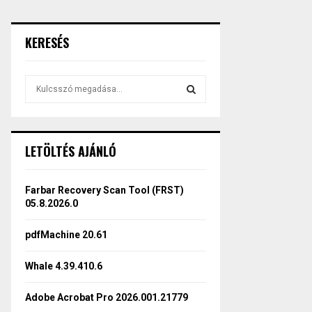
KERESÉS
S
e
a
S
r
c
E
LETÖLTÉS AJÁNLÓ
h
f
A
o
Farbar Recovery Scan Tool (FRST)
r
R
05.8.2026.0
:
C
pdfMachine 20.61
H
Whale 4.39.410.6
Adobe Acrobat Pro 2026.001.21779