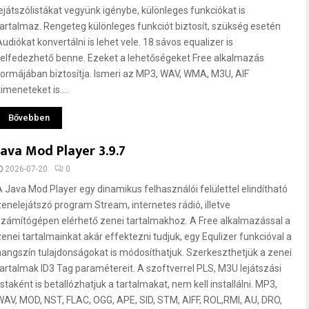
lejátszólistákat vegyünk igénybe, különleges funkciókat is
tartalmaz. Rengeteg különleges funkciót biztosít, szükség esetén
Audiókat konvertálni is lehet vele. 18 sávos equalizer is
felfedezhető benne. Ezeket a lehetőségeket Free alkalmazás
formájában biztosítja. Ismeri az MP3, WAV, WMA, M3U, AIF
imeneteket is....
Bővebben
Java Mod Player 3.9.7
2026-07-20
0
A Java Mod Player egy dinamikus felhasználói felülettel elindítható
zenelejátszó program Stream, internetes rádió, illetve
számítógépen elérhető zenei tartalmakhoz. A Free alkalmazással a
zenei tartalmainkat akár effektezni tudjuk, egy Equlizer funkcióval a
hangszín tulajdonságokat is módosíthatjuk. Szerkeszthetjük a zenei
tartalmak ID3 Tag paramétereit. A szoftverrel PLS, M3U lejátszási
istaként is betallózhatjuk a tartalmakat, nem kell installálni. MP3,
WAV, MOD, NST, FLAC, OGG, APE, SID, STM, AIFF, ROL,RMI, AU, DRO,