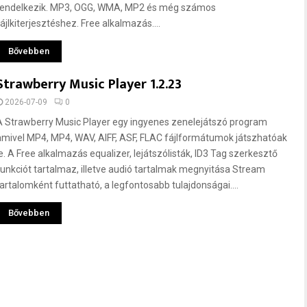
rendelkezik. MP3, OGG, WMA, MP2 és még számos
ájlkiterjesztéshez. Free alkalmazás....
Bővebben
Strawberry Music Player 1.2.23
2026-07-09
0
A Strawberry Music Player egy ingyenes zenelejátszó program
amivel MP4, MP4, WAV, AIFF, ASF, FLAC fájlformátumok játszhatóak
le. A Free alkalmazás equalizer, lejátszólisták, ID3 Tag szerkesztő
funkciót tartalmaz, illetve audió tartalmak megnyitása Stream
tartalomként futtatható, a legfontosabb tulajdonságai....
Bővebben