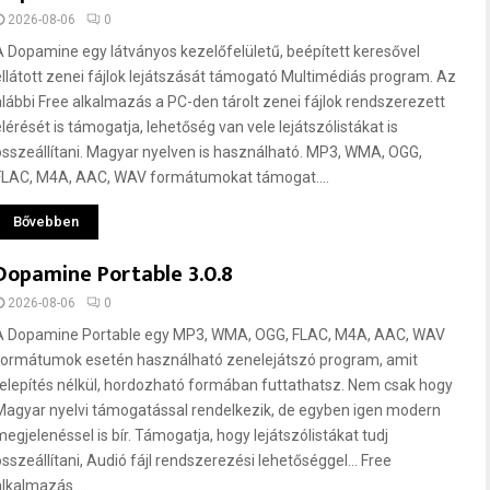
2026-08-06
0
A Dopamine egy látványos kezelőfelületű, beépített keresővel
ellátott zenei fájlok lejátszását támogató Multimédiás program. Az
alábbi Free alkalmazás a PC-den tárolt zenei fájlok rendszerezett
elérését is támogatja, lehetőség van vele lejátszólistákat is
összeállítani. Magyar nyelven is használható. MP3, WMA, OGG,
FLAC, M4A, AAC, WAV formátumokat támogat....
Bővebben
Dopamine Portable 3.0.8
2026-08-06
0
A Dopamine Portable egy MP3, WMA, OGG, FLAC, M4A, AAC, WAV
formátumok esetén használható zenelejátszó program, amit
telepítés nélkül, hordozható formában futtathatsz. Nem csak hogy
Magyar nyelvi támogatással rendelkezik, de egyben igen modern
megjelenéssel is bír. Támogatja, hogy lejátszólistákat tudj
összeállítani, Audió fájl rendszerezési lehetőséggel... Free
alkalmazás....