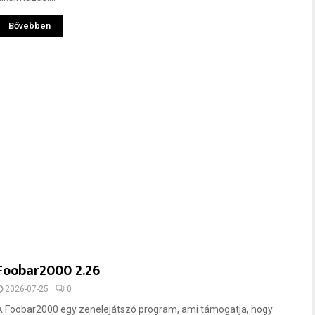
Bővebben
Foobar2000 2.26
2026-07-25
0
A Foobar2000 egy zenelejátszó program, ami támogatja, hogy