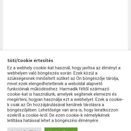
Süti/Cookie értesítés
Ez a webhely cookie-kat használ, hogy javítsa az élményt a
webhelyen való böngészés során. Ezek közül a
SzoftHub
szükségesnek minősített sütiket az Ön böngészője tárolja,
mivel ezek elengedhetetlenek a weboldal alapvető
funkcióinak működéséhez. Harmadik féltől származó
cookie-kat is használunk, amelyek segítenek elemezni és
megérteni, hogyan használja ezt a webhelyet. Ezek a cookie-
k csak az Ön hozzájárulásával kerülnek tárolásra a
böngészőjében. Lehetősége van arra is, hogy leiratkozzon
ezekről a cookie-król. De ezen cookie-k némelyikének
letiltása hatással lehet a böngészési élményére.
2025 - szofthub.hu. All Right Reserved.
SzoftHub