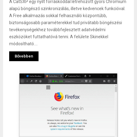
A CatSXP egy nyílt forráskóddal létrehozott gyors Chromium
alapú böngésző szinkronizálás, illetve kedvencek funkcióval.
A Free alkalmazás sokkal felhasználó központúbb,
biztonságosabb paraméterekkel tud privátabb böngészési
tevékenységekhez továbbfejlesztett adatvédelmi
eszközöket futtathatóvá tenni. A felülete Skinekkel
módosítható....
Bővebben