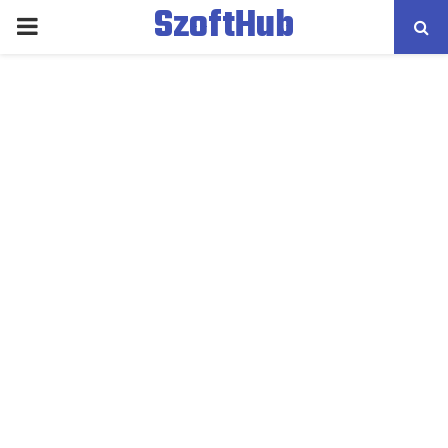
SzoftHub
PRIMARY
MENU