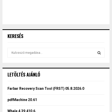
KERESÉS
S
e
a
S
r
c
E
LETÖLTÉS AJÁNLÓ
h
f
A
o
Farbar Recovery Scan Tool (FRST) 05.8.2026.0
r
R
:
pdfMachine 20.61
C
Whale 4.39.410.6