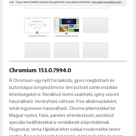
Chromium 153.0.7994.0
A Chromium egy nyílt forráskódú, gyors megbízható és
biztonságos böngészőmotor ami biztosít szinkronizálási
lehetőségeket is. Rendkívül testre szabható, igény szerint
használható. Hordozható változat. Free alkalmazásként,
tehát ingyenesen használható. Chrome jellemzőkkel bír.
Magyar nyelvű, füles, paneles elrendezéssel, azonkívül
speciális beállításokkal is rendelkezik a kipróbálóinak.
Pluginokat, téma fájlokkal lehet sokkal modernebbé testre