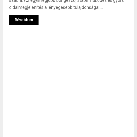
szabni. Az egyik legjobb böngésző, stabil működés és gyors
oldalmegjelenítés a lényegesebb tulajdonságai....
Bővebben