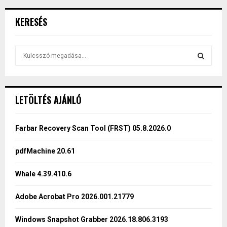
KERESÉS
S
e
a
S
r
c
E
LETÖLTÉS AJÁNLÓ
h
f
A
o
Farbar Recovery Scan Tool (FRST) 05.8.2026.0
r
R
:
pdfMachine 20.61
C
Whale 4.39.410.6
H
Adobe Acrobat Pro 2026.001.21779
Windows Snapshot Grabber 2026.18.806.3193