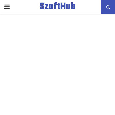
SzoftHub
PRIMARY
MENU