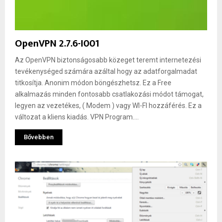
OpenVPN 2.7.6-I001
Az OpenVPN biztonságosabb közeget teremt internetezési
tevékenységed számára azáltal hogy az adatforgalmadat
titkosítja. Anonim módon böngészhetsz. Ez a Free
alkalmazás minden fontosabb csatlakozási módot támogat,
legyen az vezetékes, ( Modem ) vagy WI-FI hozzáférés. Ez a
változat a kliens kiadás. VPN Program....
Bővebben