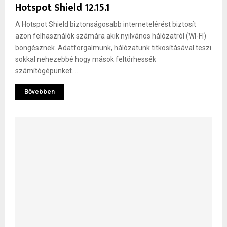
Hotspot Shield 12.15.1
A Hotspot Shield biztonságosabb internetelérést biztosít
azon felhasználók számára akik nyilvános hálózatról (WI-FI)
böngésznek. Adatforgalmunk, hálózatunk titkosításával teszi
sokkal nehezebbé hogy mások feltörhessék
számítógépünket....
Bővebben