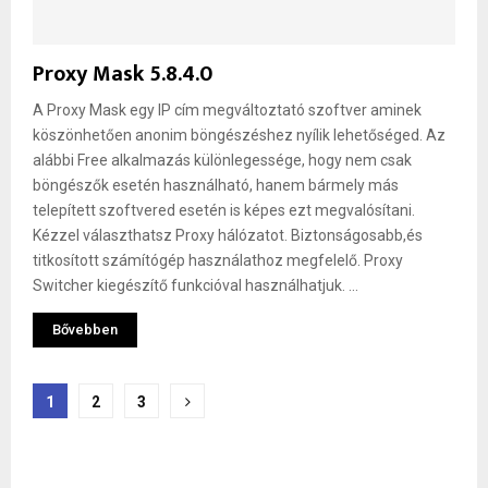
Proxy Mask 5.8.4.0
A Proxy Mask egy IP cím megváltoztató szoftver aminek
köszönhetően anonim böngészéshez nyílik lehetőséged. Az
alábbi Free alkalmazás különlegessége, hogy nem csak
böngészők esetén használható, hanem bármely más
telepített szoftvered esetén is képes ezt megvalósítani.
Kézzel választhatsz Proxy hálózatot. Biztonságosabb,és
titkosított számítógép használathoz megfelelő. Proxy
Switcher kiegészítő funkcióval használhatjuk. ...
Bővebben
Bejegyzések
1
2
3
lapozása