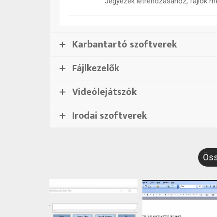
Maxthon
Jegyezek létrehozásához, fájlok 
Karbantartó szoftverek
Fájlkezelők
Videólejátszók
Irodai szoftverek
Ös