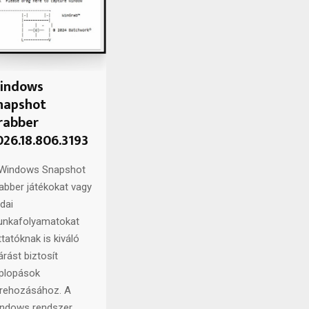
indows
napshot
rabber
026.18.806.3193
Windows Snapshot
abber játékokat vagy
odai
nkafolyamatokat
ttatóknak is kiváló
járást biztosít