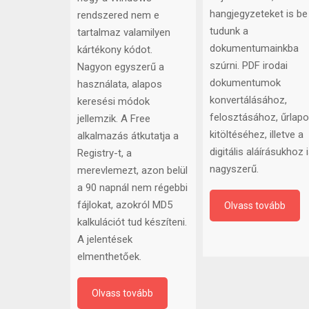
fájljainkat, szöveges
hatékonyan tudsz
tartalmakat,
megbizonyosodni arról,
objektumokat,
hogy a Windows
hangjegyzeteket is be
rendszered nem e
tudunk a
tartalmaz valamilyen
dokumentumainkba
kártékony kódot.
szúrni. PDF irodai
Nagyon egyszerű a
dokumentumok
használata, alapos
konvertálásához,
keresési módok
felosztásához, űrlapo
jellemzik. A Free
kitöltéséhez, illetve a
alkalmazás átkutatja a
digitális aláírásukhoz 
Registry-t, a
nagyszerű.
merevlemezt, azon belül
a 90 napnál nem régebbi
fájlokat, azokról MD5
Olvass tovább
kalkulációt tud készíteni.
A jelentések
elmenthetőek.