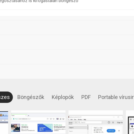
megosztásához is kifogástalan böngésző
szes
Böngészők
Képlopók
PDF
Portable vírusi