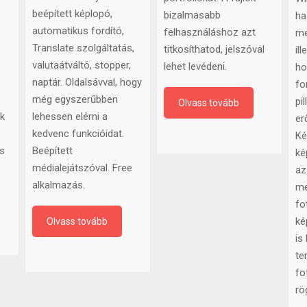
kiegészítővel amik
készíthetsz még
ké
bármikor hasznosak
űrlapokat, saját
lé
tudnak lenni. Ilyen a
portfóliókat. A fájlok
Wi
beépített képlopó,
bizalmasabb
ha
automatikus fordító,
felhasználáshoz azt
me
Translate szolgáltatás,
titkosíthatod, jelszóval
ill
valutaátváltó, stopper,
lehet levédeni.
ho
naptár. Oldalsávval, hogy
fo
még egyszerűbben
pi
Olvass tovább
k
lehessen elérni a
er
kedvenc funkcióidat.
Ké
is
Beépített
ké
médialejátszóval. Free
az
alkalmazás.
me
fo
ké
Olvass tovább
is
te