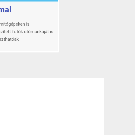
mal
us eszköze
ató USB-meghajtó
 letöltését is támogatja.
es követelményeket, mint