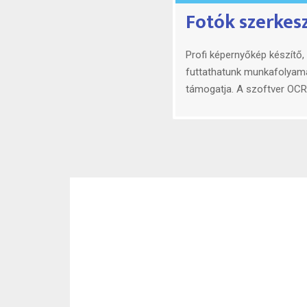
Fotók szerkes
Ezekben biztos
Rendszerindító adathordoz
különböző Windows és Linux
A Windows-telepítések sor
például a TPM 2.0 vagy a S