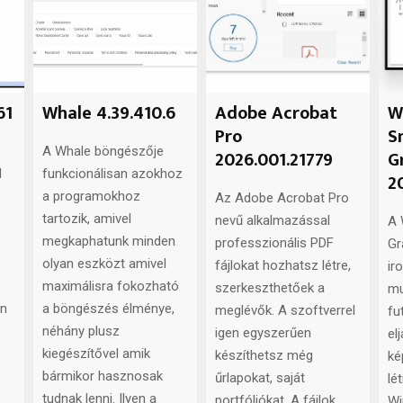
61
Whale 4.39.410.6
Adobe Acrobat
W
Pro
S
A Whale böngészője
2026.001.21779
G
l
funkcionálisan azokhoz
2
a programokhoz
Az Adobe Acrobat Pro
tartozik, amivel
nevű alkalmazással
A 
megkaphatunk minden
professzionális PDF
Gr
olyan eszközt amivel
fájlokat hozhatsz létre,
ir
maximálisra fokozható
szerkeszthetőek a
mu
en
a böngészés élménye,
meglévők. A szoftverrel
fu
néhány plusz
igen egyszerűen
el