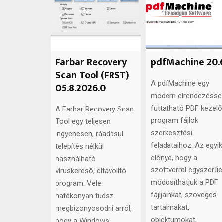
Farbar Recovery
pdfMachine 20.
Scan Tool (FRST)
A pdfMachine egy
05.8.2026.0
modern elrendezésse
futtatható PDF kezelő
A Farbar Recovery Scan
program fájlok
Tool egy teljesen
szerkesztési
ingyenesen, ráadásul
feladataihoz. Az egyik
telepítés nélkül
előnye, hogy a
használható
szoftverrel egyszerű
víruskereső, eltávolító
módosíthatjuk a PDF
program. Vele