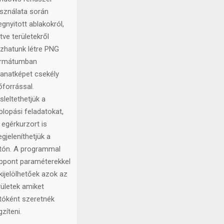
plopások
trehozásához. A
ndows rendszer
sználata során
gnyitott ablakokról,
etve területekről
zhatunk létre PNG
rmátumban
llanatképet csekély
őforrással.
sleltethetjük a
plopási feladatokat,
 egérkurzort is
gjeleníthetjük a
tón. A programmal
ppont paraméterekkel
 kijelölhetőek azok az
rületek amiket