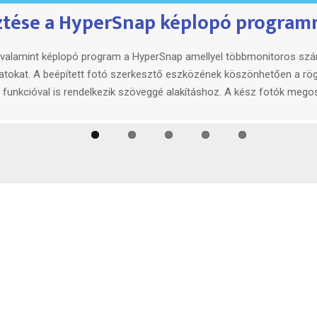
ztése a HyperSnap képlopó program
ít több funkciót a riválisaitól a Ruf
ó készítő szoftver a Rufus amellyel könnyedén készíthető bootolh
 disztribúciókhoz. A program az operációs rendszerek ISO fájljainak
án felmerülő problémákhoz is hatékony. Képes megkerülni a hardver
ecure Boot ellenőrzés.