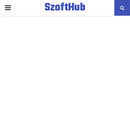
SzoftHub
PRIMARY
MENU