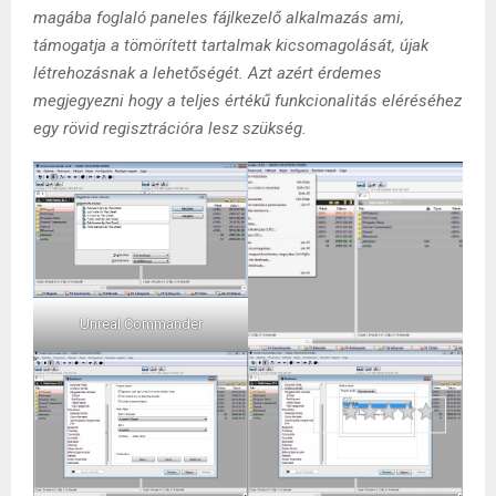
magába foglaló paneles fájlkezelő alkalmazás ami,
támogatja a tömörített tartalmak kicsomagolását, újak
létrehozásnak a lehetőségét. Azt azért érdemes
megjegyezni hogy a teljes értékű funkcionalitás eléréséhez
egy rövid regisztrációra lesz szükség.
Unreal Commander
Rating
1 star
2 stars
3 stars
4 stars
5 stars