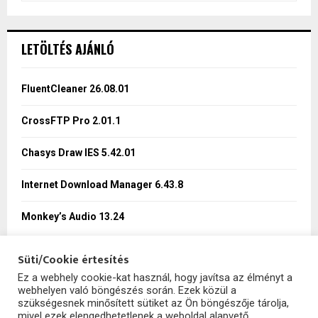
a
S
r
c
E
LETÖLTÉS AJÁNLÓ
h
f
A
o
FluentCleaner 26.08.01
r
R
:
CrossFTP Pro 2.01.1
C
Chasys Draw IES 5.42.01
H
Internet Download Manager 6.43.8
Monkey’s Audio 13.24
Süti/Cookie értesítés
Ez a webhely cookie-kat használ, hogy javítsa az élményt a
webhelyen való böngészés során. Ezek közül a
szükségesnek minősített sütiket az Ön böngészője tárolja,
mivel ezek elengedhetetlenek a weboldal alapvető