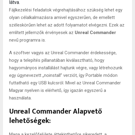
látva.
Fájlkezelési feladatok végrehajtásához szükség lehet egy
olyan célalkalmazásra amivel egyszerűen, de emellett
széleskörűen lehet az adott folyamatot elvégezni. Ezek az
említett jellemzők érvényesek az
Unreal Commander
nevű programra is.
A szoftver vagyis az Unreal Commander érdekessége,
hogy a telepítés pillanatában kiválasztható, hogy
hagyományos installálást hajtunk végre, vagy létrehozunk
egy úgynevezett „noinstall” verziót, így Portable módon
futtatható egy USB kulcsról. Mivel az Unreal Commander
Magyar nyelven is elérhető, így igazán egyszerű a
használata.
Unreal Commander Alapvető
lehetőségek:
Maga a kezelőfelülete áttekinthetőre sikeredett, a