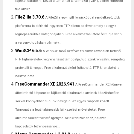
fájlokat darabolni, kezeli a tömörített tartalmakat ( ZIP ), szinte mindent
tud amire...
FileZilla 3.70.6
A FileZilla egy nyílt forráskóddal rendelkező, több
platformra is elérhető ingyenes FTP kliens szoftver amely az egyik
legnépszerűbb a kategóriájában. Free alkalmazás létére fel tudja venni
a versenyt tudásban bármely...
WinSCP 6.5.6
A WinSCP nevű szoftver titkosított útvonalon történő
FTP fájlműveletek végrehajtását támogatja, tud szinkronizálni. rengeteg
protokollt támogat. Free alkalmazásként futtatható. FTP kliensként is
használható. ...
FreeCommander XE 2026.941
A FreeCommander XE könnyen
áttekinthető kétpaneles fájlkezelő alkalmazás aminek köszönhetően
sokkal könnyebben tudunk navigálni az egyes mappák között.
Támogatja a legáltalánosabb fájlkezelési műveleteket. Free
alkalmazásként vehető igénybe. Szinkronizáláshoz, hálózati
kapcsolatok létrehozásához...