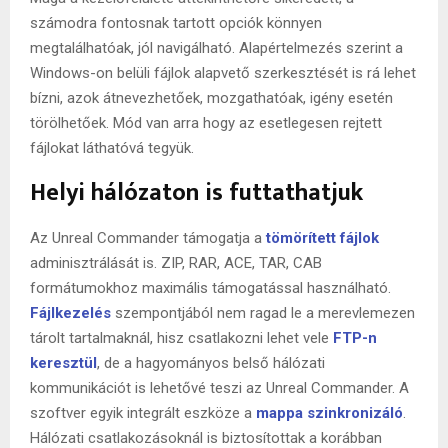
számodra fontosnak tartott opciók könnyen
megtalálhatóak, jól navigálható. Alapértelmezés szerint a
Windows-on belüli fájlok alapvető szerkesztését is rá lehet
bízni, azok átnevezhetőek, mozgathatóak, igény esetén
törölhetőek. Mód van arra hogy az esetlegesen rejtett
fájlokat láthatóvá tegyük.
Helyi hálózaton is futtathatjuk
Az Unreal Commander támogatja a
tömörített fájlok
adminisztrálását is. ZIP, RAR, ACE, TAR, CAB
formátumokhoz maximális támogatással használható.
Fájlkezelés
szempontjából nem ragad le a merevlemezen
tárolt tartalmaknál, hisz csatlakozni lehet vele
FTP-n
keresztül
, de a hagyományos belső hálózati
kommunikációt is lehetővé teszi az Unreal Commander. A
szoftver egyik integrált eszköze a
mappa szinkronizáló
.
Hálózati csatlakozásoknál is biztosítottak a korábban