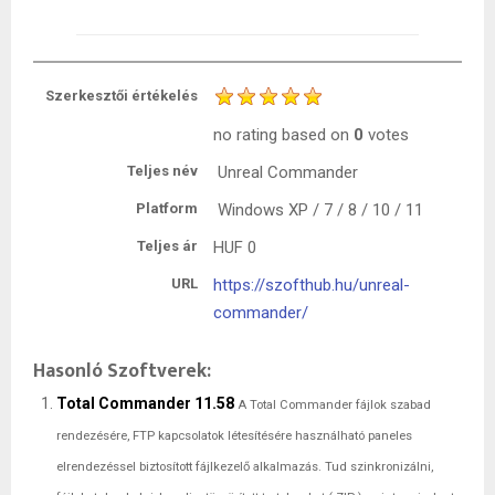
Szerkesztői értékelés
no rating
based on
0
votes
Teljes név
Unreal Commander
Platform
Windows XP / 7 / 8 / 10 / 11
Teljes ár
HUF
0
URL
https://szofthub.hu/unreal-
commander/
Hasonló Szoftverek:
Total Commander 11.58
A Total Commander fájlok szabad
rendezésére, FTP kapcsolatok létesítésére használható paneles
elrendezéssel biztosított fájlkezelő alkalmazás. Tud szinkronizálni,