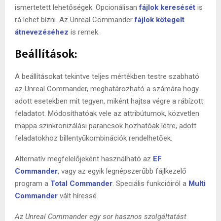
ismertetett lehetőségek. Opcionálisan
fájlok keresését
is
rá lehet bízni. Az Unreal Commander
fájlok kötegelt
átnevezéséhez
is remek.
Beállítások:
A beállításokat tekintve teljes mértékben testre szabható
az Unreal Commander, meghatározható a számára hogy
adott esetekben mit tegyen, miként hajtsa végre a rábízott
feladatot. Módosíthatóak vele az attribútumok, közvetlen
mappa szinkronizálási parancsok hozhatóak létre, adott
feladatokhoz billentyűkombinációk rendelhetőek.
Alternatív megfelelőjeként használható az
EF
Commander
, vagy az egyik legnépszerűbb fájlkezelő
program a
Total Commander
. Speciális funkcióiról a
Multi
Commander
vált híressé.
Az Unreal Commander egy sor hasznos szolgáltatást