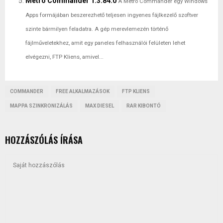
Metro Commander 1.3.84.0
A Metro Commander egy Windows
Apps formájában beszerezhető teljesen ingyenes fájlkezelő szoftver
szinte bármilyen feladatra. A gép merevlemezén történő
fájlműveletekhez, amit egy paneles felhasználói felületen lehet
elvégezni, FTP Kliens, amivel...
COMMANDER
FREE ALKALMAZÁSOK
FTP KLIENS
MAPPA SZINKRONIZÁLÁS
MAX DIESEL
RAR KIBONTÓ
HOZZÁSZÓLÁS ÍRÁSA