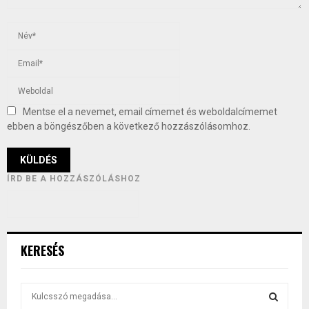
Mentse el a nevemet, email címemet és weboldalcímemet
ebben a böngészőben a következő hozzászólásomhoz.
ÍRD BE A HOZZÁSZÓLÁSHOZ
KERESÉS
S
e