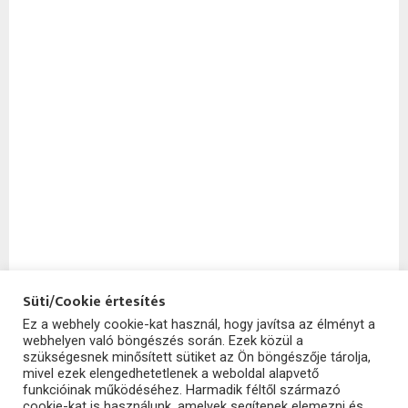
Süti/Cookie értesítés
Ez a webhely cookie-kat használ, hogy javítsa az élményt a
webhelyen való böngészés során. Ezek közül a
SzoftHub
szükségesnek minősített sütiket az Ön böngészője tárolja,
mivel ezek elengedhetetlenek a weboldal alapvető
funkcióinak működéséhez. Harmadik féltől származó
cookie-kat is használunk, amelyek segítenek elemezni és