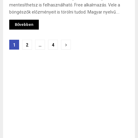
mentesíthetsz is felhasználható. Free alkalmazás. Vele a
böngészők előzményeit is törölni tudod. Magyar nyelvű....
Bővebben
Bejegyzések
1
2
…
4
lapozása