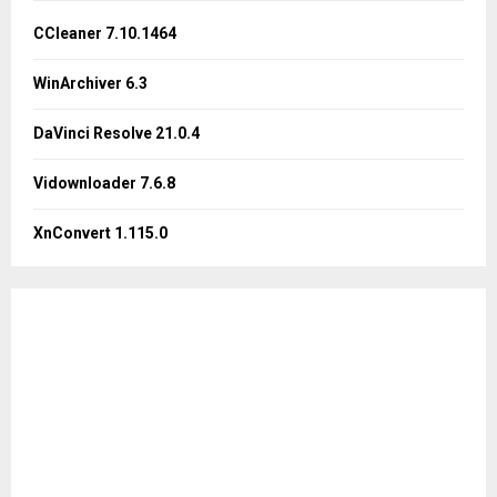
f
A
o
CCleaner 7.10.1464
r
R
:
WinArchiver 6.3
C
DaVinci Resolve 21.0.4
H
Vidownloader 7.6.8
XnConvert 1.115.0