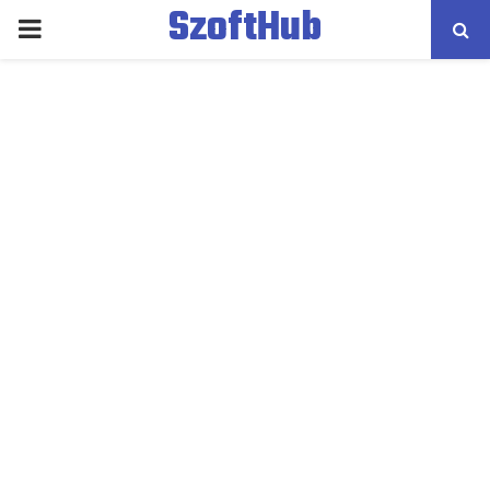
SzoftHub
PRIMARY
MENU