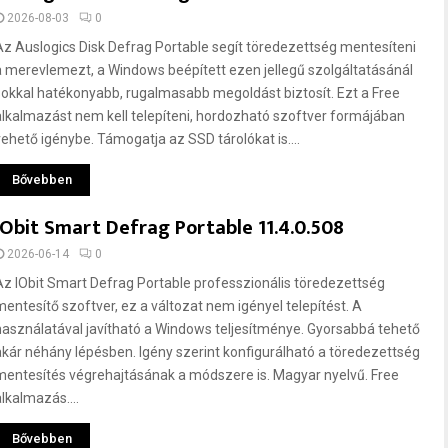
2026-08-03
0
Az Auslogics Disk Defrag Portable segít töredezettség mentesíteni
a merevlemezt, a Windows beépített ezen jellegű szolgáltatásánál
sokkal hatékonyabb, rugalmasabb megoldást biztosít. Ezt a Free
alkalmazást nem kell telepíteni, hordozható szoftver formájában
vehető igénybe. Támogatja az SSD tárolókat is....
Bővebben
IObit Smart Defrag Portable 11.4.0.508
2026-06-14
0
Az IObit Smart Defrag Portable professzionális töredezettség
mentesítő szoftver, ez a változat nem igényel telepítést. A
használatával javítható a Windows teljesítménye. Gyorsabbá tehető
akár néhány lépésben. Igény szerint konfigurálható a töredezettség
mentesítés végrehajtásának a módszere is. Magyar nyelvű. Free
alkalmazás....
Bővebben