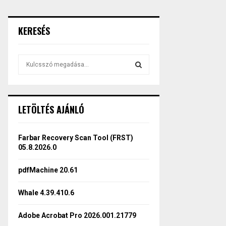
KERESÉS
S
e
a
S
r
c
E
LETÖLTÉS AJÁNLÓ
h
f
A
o
Farbar Recovery Scan Tool (FRST)
r
R
05.8.2026.0
:
C
pdfMachine 20.61
H
Whale 4.39.410.6
Adobe Acrobat Pro 2026.001.21779