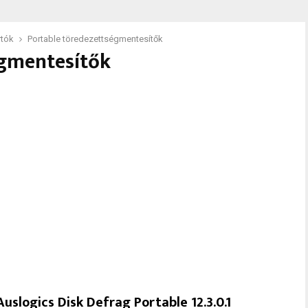
rtók
Portable töredezettségmentesítők
égmentesítők
Auslogics Disk Defrag Portable 12.3.0.1