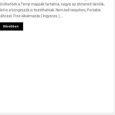
törölhetőek a Temp mappák tartalma, vagyis az átmeneti tárolók,
lletve a böngészők is tisztíthatóak. Nem kell telepíteni, Portable
áltozat. Free alkalmazás ( Ingyenes )....
Bővebben