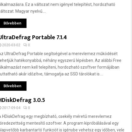
alkalmazásra. Ez a változat nem igényel telepítést, hordozható
áltozat. Magyar nyelvű....
Bővebben
UltraDefrag Portable 7.1.4
2020-03-02
0
Az UltraDefrag Portable segítségével a merevlemez működését
tehetjük hatékonyabbá, néhány egyszerű lépésben. Az alábbi Free
alkalmazást nem kell telepíteni, hordozható szoftver formájában
futtatható akár időzítve, támogatja az SSD tárolókat is....
Bővebben
HDiskDefrag 3.0.5
2017-09-04
0
A HDiskDefrag egy megbízható, csekély méretű merevlemez
töredezettség mentesítő szoftver. A program kipróbálásával egy
alapvetőbb karbantartó funkciót is igénybe vehetsz egy időben, vele