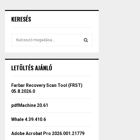
KERESÉS
S
e
a
S
r
c
E
LETÖLTÉS AJÁNLÓ
h
f
A
o
Farbar Recovery Scan Tool (FRST)
r
R
05.8.2026.0
:
C
pdfMachine 20.61
H
Whale 4.39.410.6
Adobe Acrobat Pro 2026.001.21779