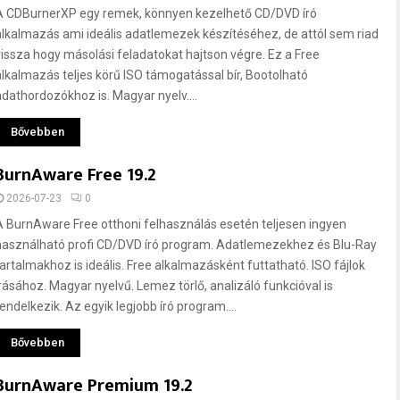
A CDBurnerXP egy remek, könnyen kezelhető CD/DVD író
alkalmazás ami ideális adatlemezek készítéséhez, de attól sem riad
vissza hogy másolási feladatokat hajtson végre. Ez a Free
alkalmazás teljes körű ISO támogatással bír, Bootolható
adathordozókhoz is. Magyar nyelv....
Bővebben
BurnAware Free 19.2
2026-07-23
0
A BurnAware Free otthoni felhasználás esetén teljesen ingyen
használható profi CD/DVD író program. Adatlemezekhez és Blu-Ray
tartalmakhoz is ideális. Free alkalmazásként futtatható. ISO fájlok
írásához. Magyar nyelvű. Lemez törlő, analizáló funkcióval is
rendelkezik. Az egyik legjobb író program....
Bővebben
BurnAware Premium 19.2