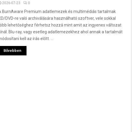
2026-07-23
0
A BurnAware Premium adatlemezek és multimédiás tartalmak
CD/DVD-re való archiválására használható szoftver, vele sokkal
több lehetőséghez férhetsz hozzá mint amit az ingyenes változat
kínál. Blu-ray, vagy esetleg adatlemezekhez ahol annak a tartalmát
ódosítani kell az írás előtt. ...
Bővebben