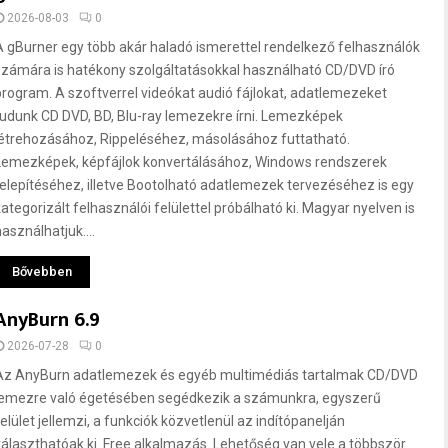
2026-08-03
0
A gBurner egy több akár haladó ismerettel rendelkező felhasználók
számára is hatékony szolgáltatásokkal használható CD/DVD író
program. A szoftverrel videókat audió fájlokat, adatlemezeket
tudunk CD DVD, BD, Blu-ray lemezekre írni. Lemezképek
létrehozásához, Rippeléséhez, másolásához futtatható.
Lemezképek, képfájlok konvertálásához, Windows rendszerek
telepítéséhez, illetve Bootolható adatlemezek tervezéséhez is egy
kategorizált felhasználói felülettel próbálható ki. Magyar nyelven is
asználhatjuk....
Bővebben
AnyBurn 6.9
2026-07-28
0
Az AnyBurn adatlemezek és egyéb multimédiás tartalmak CD/DVD
lemezre való égetésében segédkezik a számunkra, egyszerű
felület jellemzi, a funkciók közvetlenül az indítópanelján
választhatóak ki. Free alkalmazás. Lehetőség van vele a többször