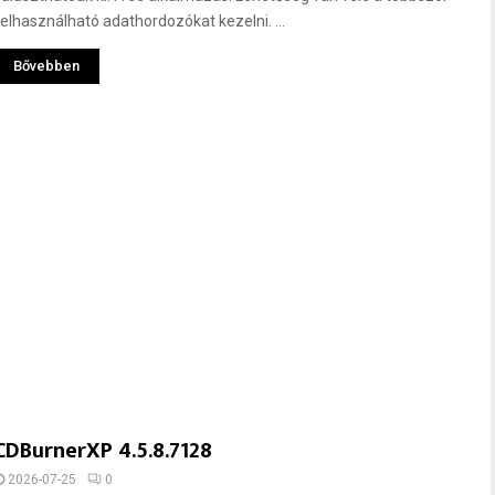
felhasználható adathordozókat kezelni. ...
Bővebben
CDBurnerXP 4.5.8.7128
2026-07-25
0