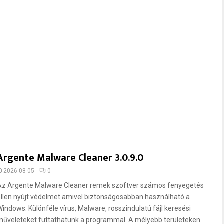
Argente Malware Cleaner 3.0.9.0
2026-08-05
0
Az Argente Malware Cleaner remek szoftver számos fenyegetés
ellen nyújt védelmet amivel biztonságosabban használható a
Windows. Különféle vírus, Malware, rosszindulatú fájl keresési
műveleteket futtathatunk a programmal. A mélyebb területeken