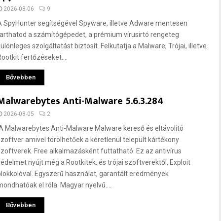
2026-08-06
9
A SpyHunter segítségével Spyware, illetve Adware mentesen
tarthatod a számítógépedet, a prémium vírusirtó rengeteg
ülönleges szolgáltatást biztosít. Felkutatja a Malware, Trójai, illetve
ootkit fertőzéseket....
Bővebben
Malwarebytes Anti-Malware 5.6.3.284
2026-08-05
2
A Malwarebytes Anti-Malware Malware kereső és eltávolító
szoftver amivel törölhetőek a kéretlenül települt kártékony
szoftverek. Free alkalmazásként futtatható. Ez az antivírus
védelmet nyújt még a Rootkitek, és trójai szoftverektől, Exploit
blokkolóval. Egyszerű használat, garantált eredmények
mondhatóak el róla. Magyar nyelvű....
Bővebben