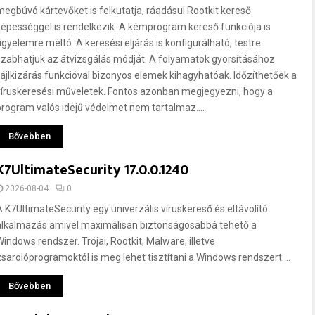
megbúvó kártevőket is felkutatja, ráadásul Rootkit kereső
képességgel is rendelkezik. A kémprogram kereső funkciója is
figyelemre méltó. A keresési eljárás is konfigurálható, testre
szabhatjuk az átvizsgálás módját. A folyamatok gyorsításához
fájlkizárás funkcióval bizonyos elemek kihagyhatóak. Időzíthetőek a
víruskeresési műveletek. Fontos azonban megjegyezni, hogy a
program valós idejű védelmet nem tartalmaz....
Bővebben
K7UltimateSecurity 17.0.0.1240
2026-08-04
0
A K7UltimateSecurity egy univerzális víruskereső és eltávolító
alkalmazás amivel maximálisan biztonságosabbá tehető a
Windows rendszer. Trójai, Rootkit, Malware, illetve
zsarolóprogramoktól is meg lehet tisztítani a Windows rendszert....
Bővebben