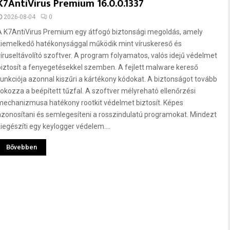
K7AntiVirus Premium 16.0.0.1337
2026-08-04
0
A K7AntiVirus Premium egy átfogó biztonsági megoldás, amely
kiemelkedő hatékonysággal működik mint víruskereső és
víruseltávolító szoftver. A program folyamatos, valós idejű védelmet
biztosít a fenyegetésekkel szemben. A fejlett malware kereső
funkciója azonnal kiszűri a kártékony kódokat. A biztonságot tovább
fokozza a beépített tűzfal. A szoftver mélyreható ellenőrzési
mechanizmusa hatékony rootkit védelmet biztosít. Képes
azonosítani és semlegesíteni a rosszindulatú programokat. Mindezt
kiegészíti egy keylogger védelem....
Bővebben