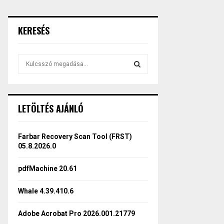
KERESÉS
S
e
a
S
r
c
E
LETÖLTÉS AJÁNLÓ
h
f
A
o
Farbar Recovery Scan Tool (FRST)
r
R
05.8.2026.0
:
C
pdfMachine 20.61
H
Whale 4.39.410.6
Adobe Acrobat Pro 2026.001.21779