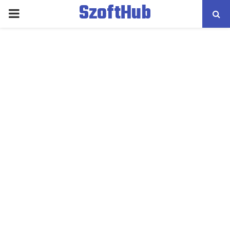
SzoftHub
PRIMARY
MENU