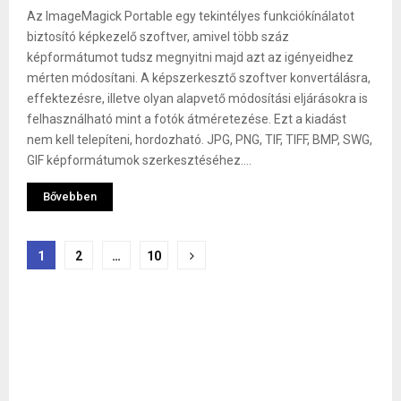
Az ImageMagick Portable egy tekintélyes funkciókínálatot
biztosító képkezelő szoftver, amivel több száz
képformátumot tudsz megnyitni majd azt az igényeidhez
mérten módosítani. A képszerkesztő szoftver konvertálásra,
effektezésre, illetve olyan alapvető módosítási eljárásokra is
felhasználható mint a fotók átméretezése. Ezt a kiadást
nem kell telepíteni, hordozható. JPG, PNG, TIF, TIFF, BMP, SWG,
GIF képformátumok szerkesztéséhez....
Bővebben
Bejegyzések
1
2
…
10
lapozása