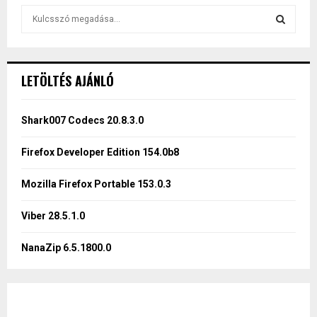
S
e
a
S
r
c
E
LETÖLTÉS AJÁNLÓ
h
f
A
o
Shark007 Codecs 20.8.3.0
r
R
:
Firefox Developer Edition 154.0b8
C
Mozilla Firefox Portable 153.0.3
H
Viber 28.5.1.0
NanaZip 6.5.1800.0