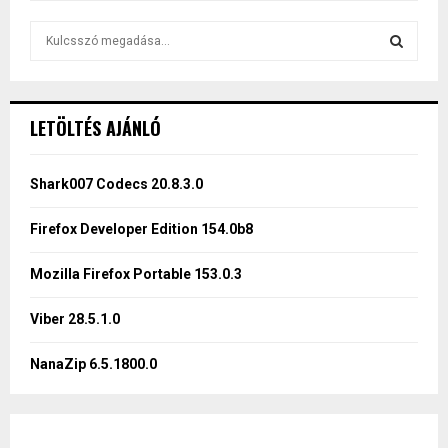
S
e
a
S
r
c
E
LETÖLTÉS AJÁNLÓ
h
f
A
o
Shark007 Codecs 20.8.3.0
r
R
:
Firefox Developer Edition 154.0b8
C
Mozilla Firefox Portable 153.0.3
H
Viber 28.5.1.0
NanaZip 6.5.1800.0