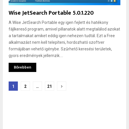
Wise JetSearch Portable 5.0.1.220
A Wise JetSearch Portable egy igen fejlett és hatékony
fájlkereső program, amivel pillanatok alatt megtalálod azokat
a tartalmakat amiket eddig igen nehezen tudtál. Ezt a Free
alkalmazást nem kell telepíteni, hordozható szoftver
formájában vehető igénybe. Szűrhető keresési területek,
gyors eredmények jellemzik....
Bővebben
Bejegyzések
1
2
…
21
lapozása