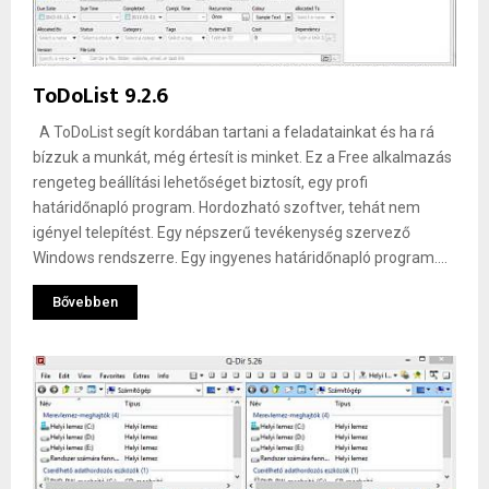
ToDoList 9.2.6
A ToDoList segít kordában tartani a feladatainkat és ha rá
bízzuk a munkát, még értesít is minket. Ez a Free alkalmazás
rengeteg beállítási lehetőséget biztosít, egy profi
határidőnapló program. Hordozható szoftver, tehát nem
igényel telepítést. Egy népszerű tevékenység szervező
Windows rendszerre. Egy ingyenes határidőnapló program....
Bővebben