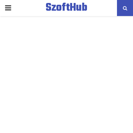
SzoftHub
PRIMARY
MENU