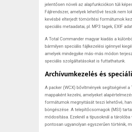
jelentősen növeli az alapfunkciókon túli kép
Fájlrendszer, amelyek lehetővé teszik nem lo
kevésbé elterjedt tömörítési formátumok keze
speciális metaadatai, pl. MP3 tagek, EXIF adat
A Total Commander magyar kiadás a különböző
bármilyen speciális fájlkezelési igénnyel kie
amelyek mindegyike más-más módon terjeszt
speciális szolgáltatásokat is futtathatunk.
Archívumkezelés és speciál
A packer (WCX) bővítmények segítségével a 
mappaként kezelni, amelyeket alapértelmezés
formátumok megnyitását teszi lehetővé, han
böngészése. A telepítőcsomagok (MSI) tartal
módosítása. Ezeknél a típusoknál a tárolóba 
pontosan ugyanolyan egyszerűen történik, 