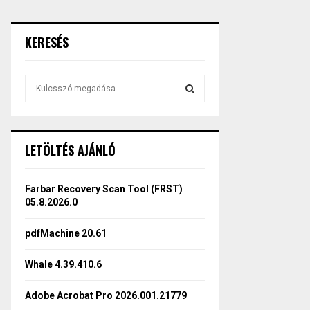
KERESÉS
S
e
a
S
r
c
E
LETÖLTÉS AJÁNLÓ
h
f
A
o
Farbar Recovery Scan Tool (FRST)
r
R
05.8.2026.0
:
C
pdfMachine 20.61
H
Whale 4.39.410.6
Adobe Acrobat Pro 2026.001.21779