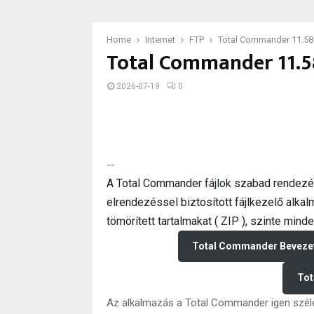
Home
Internet
FTP
Total Commander 11.58
Total Commander 11.5
2026-07-19
0
--
A Total Commander fájlok szabad rendezé
elrendezéssel biztosított fájlkezelő alkalm
tömörített tartalmakat ( ZIP ), szinte min
Total Commander Beveze
Tot
Az alkalmazás a Total Commander igen széle