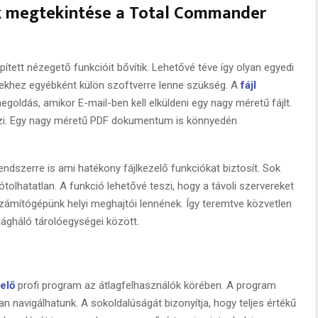
k megtekintése a Total Commander
ett nézegető funkcióit bővítik. Lehetővé téve így olyan egyedi
ekhez egyébként külön szoftverre lenne szükség. A
fájl
oldás, amikor E-mail-ben kell elküldeni egy nagy méretű fájlt.
eszi. Egy nagy méretű PDF dokumentum is könnyedén
dszerre is ami hatékony fájlkezelő funkciókat biztosít. Sok
olhatatlan. A funkció lehetővé teszi, hogy a távoli szervereket
számítógépünk helyi meghajtói lennének. Így teremtve közvetlen
lágháló tárolóegységei között.
elő
profi program az átlagfelhasználók körében. A program
n navigálhatunk. A sokoldalúságát bizonyítja, hogy teljes értékű