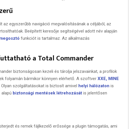
szerű
ít az egyszerűbb navigáció megvalósításának a céljából, az
síthatóak. Beépített keresője segítségével adott név alapján
megosztó
funkciót is tartalmaz. Az alkalmazás
s futtatható a Total Commander
nder biztonságosan kezeli és tárolja jelszavainkat, a profilok
ek folyamán bármikor könnyen elérhető. A szoftver
XXE, MINE
s. Olyan szolgáltatásokat is biztosít amivel
helyi hálózaton
is
ő alapú
biztonsági mentések létrehozását
is jelentősen
iterjedt és remek fájlkezelő erőssége a plugin támogatás, ami