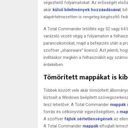
végezhető folyamatokat. Az erősségét elsőso
akár
külső bővítmények hozzáadásával
, bő
alapértelmezetten is rengeteg kiegészítő fed
A Total Commander letöltés egy 32 vagy 64 bit
varázsló vezeti végig a folyamaton a felhaszná
parancsikonokat, majd a befejezés után a pr
szoftver „shareware” licencű. Azt jelenti, ho
indításkor megkéri a felhasználót egy szá
érdekében.
Tömörített mappákat is ki
Többek között vele akár tömörített állományo
biztosít a Windows beépített szövegszerkesz
tesz lehetővé. A Total Commander
mappák 
forrás és célkönyvtár egyezőségében, a
map
A szoftver
fájlok sértetlenségének
az ellen
A Total Commander
mappák
elfoglalt lemez