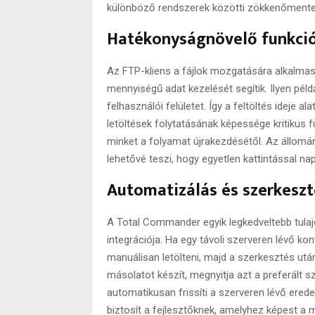
különböző rendszerek közötti zökkenőment
Hatékonyságnövelő funkció
Az FTP-kliens a fájlok mozgatására alkalmas
mennyiségű adat kezelését segítik. Ilyen péld
felhasználói felületet. Így a feltöltés ideje
letöltések folytatásának képessége kritikus 
minket a folyamat újrakezdésétől. Az állomá
lehetővé teszi, hogy egyetlen kattintással na
Automatizálás és szerkeszt
A Total Commander egyik legkedveltebb tul
integrációja. Ha egy távoli szerveren lévő ko
manuálisan letölteni, majd a szerkesztés után
másolatot készít, megnyitja azt a preferált
automatikusan frissíti a szerveren lévő ere
biztosít a fejlesztőknek, amelyhez képest a