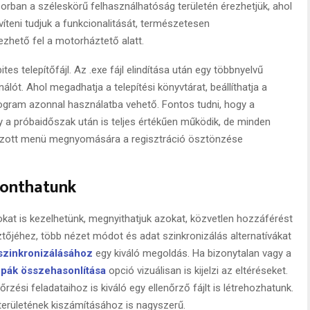
rban a széleskörű felhasználhatóság területén érezhetjük, ahol
víteni tudjuk a funkcionalitását, természetesen
ezhető fel a motorháztető alatt.
es telepítőfájl. Az .exe fájl elindítása után egy többnyelvű
lót. Ahol megadhatja a telepítési könyvtárat, beállíthatja a
ogram azonnal használatba vehető. Fontos tudni, hogy a
gy a próbaidőszak után is teljes értékűen működik, de minden
mozott menü megnyomására a regisztráció ösztönzése
bonthatunk
kat is kezelhetünk, megnyithatjuk azokat, közvetlen hozzáférést
tőjéhez, több nézet módot és adat szinkronizálás alternatívákat
szinkronizálásához
egy kiváló megoldás. Ha bizonytalan vagy a
pák összehasonlítása
opció vizuálisan is kijelzi az eltéréseket.
őrzési feladataihoz is kiváló egy ellenőrző fájlt is létrehozhatunk.
területének kiszámításához is nagyszerű.