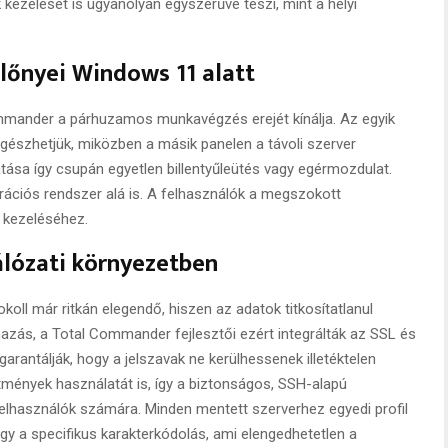
k kezelését is ugyanolyan egyszerűvé teszi, mint a helyi
előnyei Windows 11 alatt
ommander a párhuzamos munkavégzés erejét kínálja. Az egyik
észhetjük, miközben a másik panelen a távoli szerver
ása így csupán egyetlen billentyűleütés vagy egérmozdulat.
erációs rendszer alá is. A felhasználók a megszokott
k kezeléséhez.
álózati környezetben
koll már ritkán elegendő, hiszen az adatok titkosítatlanul
azás, a Total Commander fejlesztői ezért integrálták az SSL és
garantálják, hogy a jelszavak ne kerülhessenek illetéktelen
mények használatát is, így a biztonságos, SSH-alapú
felhasználók számára. Minden mentett szerverhez egyedi profil
agy a specifikus karakterkódolás, ami elengedhetetlen a