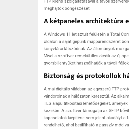
FTP kliens szolgáltatásával a távoli szervere
meghajtók böngészését.
A kétpaneles architektúra 
A Windows 11 letisztult felületén a Total C
oldalon a saját gépünk mapparendszerét böng
könyvtárai látszódnak. Az állományok mozgat
Mivel a szoftver remekül illeszkedik az új op
gyorsbillentyűket használhatják a távoli fájlo
Biztonság és protokollok h
A mai digitális világban az egyszerű FTP proto
vándorolnak a hálózaton keresztül. Az alkalm
TLS alapú titkosítási lehetőségeket, amelyek 
kezekbe. A szoftver támogatja az SFTP bővít
kapcsolatok kiépítése sem jelent akadályt a 
rendelhető, ahol beállítható a passzív mód v