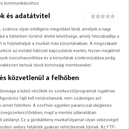
es kommunikációhoz.
k és adatátvitel
Rating
1 star
2 stars
3 stars
4 stars
5 stars
, számos olyan intelligens megoldást kínál, amelyek a nagy
ául a háttérben történő átvitel lehetősége, amely felszabadítja a
 alatt is folytathatjuk a munkát más könyvtárakban. A megszakadt
funkció az instabil hálózati kapcsolatok esetén, hiszen megkímél
nyok összehasonlítása és a könyvtárak szinkronizálása pedig
prakészen tartsuk távoli biztonsági mentéseinket.
és közvetlenül a felhőben
ajdonsága a külső nézőkék és szerkesztőprogramok rugalmas
nfigurációs fájlt kell módosítanunk, nem szükséges azt
 ismét feltölteni. A szoftver egyetlen paranccsal ideiglenes
 szövegszerkesztőnkben, majd a mentés pillanatában
deti példányt. Ez a gördülékeny munkafolyamat olyan sebességet
 modern webes felületek gyakran nehézkesnek tűnnek. Az FTP-