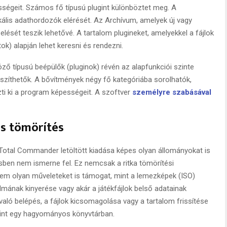
ességeit. Számos fő típusú plugint különböztet meg. A
kális adathordozók elérését. Az Archívum, amelyek új vagy
lését teszik lehetővé. A tartalom plugineket, amelyekkel a fájlok
ok) alapján lehet keresni és rendezni.
 típusú beépülők (pluginok) révén az alapfunkciói szinte
gészíthetők. A bővítmények négy fő kategóriába sorolhatók,
i ki a program képességeit. A szoftver
személyre szabásával
is tömörítés
Total Commander letöltött kiadása képes olyan állományokat is
ben nem ismerne fel. Ez nemcsak a ritka tömörítési
em olyan műveleteket is támogat, mint a lemezképek (ISO)
mának kinyerése vagy akár a játékfájlok belső adatainak
való belépés, a fájlok kicsomagolása vagy a tartalom frissítése
mint egy hagyományos könyvtárban.