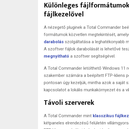
Különleges fájlformátumo
fájlkezelővel
A nézegető pluginek a Total Commander beépít
formátumok közvetlen megtekintését, amely
darabolás
szolgáltatása a leghatékonyabb meg
A szoftver fájlok darabolását is lehetővé t
megnyitható
a szoftver segítségével.
A Total Commander letölthető Windows 11 ren
szakember számára a beépített FTP-kliens pót
pontosan úgy kezeljük, mintha azok a saját 
kapcsolatot a lokális munkakörnyezet és a vi
Távoli szerverek
A Total Commander mint
klasszikus fájlkez
kétpaneles elrendezésű felületén villámgyorsa