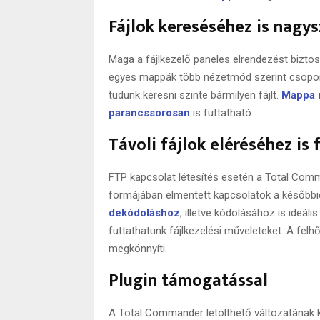
Fájlok kereséséhez is nagy
Maga a fájlkezelő paneles elrendezést biztos
egyes mappák több nézetmód szerint csoporto
tudunk keresni szinte bármilyen fájlt.
Mappa 
parancssorosan
is futtatható.
Távoli fájlok eléréséhez i
FTP kapcsolat létesítés esetén a Total Comma
formájában elmentett kapcsolatok a későbbi
dekódoláshoz
, illetve kódolásához is ideáli
futtathatunk fájlkezelési műveleteket. A felh
megkönnyíti.
Plugin támogatással
A Total Commander letölthető változatának k