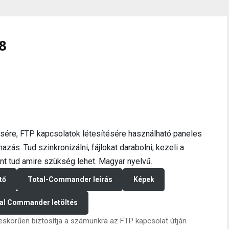
8
sére, FTP kapcsolatok létesítésére használható paneles
azás. Tud szinkronizálni, fájlokat darabolni, kezeli a
dent tud amire szükség lehet. Magyar nyelvű.
tő
Total-Commander leírás
Képek
al Commander letöltés
skörűen biztosítja a számunkra az FTP kapcsolat útján