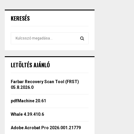
KERESÉS
S
e
a
S
r
c
E
LETÖLTÉS AJÁNLÓ
h
f
A
o
Farbar Recovery Scan Tool (FRST)
r
R
05.8.2026.0
:
C
pdfMachine 20.61
H
Whale 4.39.410.6
Adobe Acrobat Pro 2026.001.21779