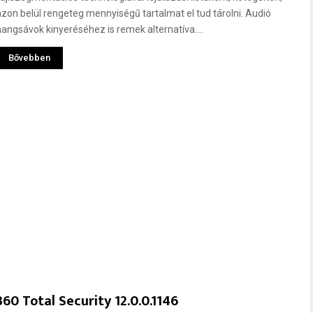
azon belül rengeteg mennyiségű tartalmat el tud tárolni. Audió
hangsávok kinyeréséhez is remek alternatíva....
Bővebben
360 Total Security 12.0.0.1146