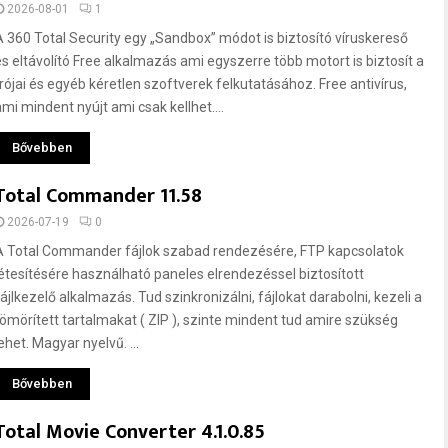
2026-08-01
1
A 360 Total Security egy „Sandbox” módot is biztosító víruskereső
és eltávolító Free alkalmazás ami egyszerre több motort is biztosít a
trójai és egyéb kéretlen szoftverek felkutatásához. Free antivírus,
ami mindent nyújt ami csak kellhet....
Bővebben
Total Commander 11.58
2026-07-19
0
A Total Commander fájlok szabad rendezésére, FTP kapcsolatok
létesítésére használható paneles elrendezéssel biztosított
fájlkezelő alkalmazás. Tud szinkronizálni, fájlokat darabolni, kezeli a
tömörített tartalmakat ( ZIP ), szinte mindent tud amire szükség
ehet. Magyar nyelvű. ...
Bővebben
Total Movie Converter 4.1.0.85