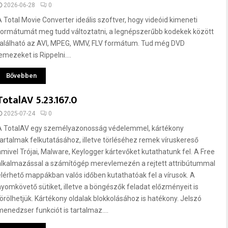
2026-06-28
0
A Total Movie Converter ideális szoftver, hogy videóid kimeneti
formátumát meg tudd változtatni, a legnépszerűbb kodekek között
található az AVI, MPEG, WMV, FLV formátum. Tud még DVD
emezeket is Rippelni....
Bővebben
TotalAV 5.23.167.0
2025-07-24
0
A TotalAV egy személyazonosság védelemmel, kártékony
tartalmak felkutatásához, illetve törléséhez remek víruskereső
amivel Trójai, Malware, Keylogger kártevőket kutathatunk fel. A Free
alkalmazással a számítógép merevlemezén a rejtett attribútummal
elérhető mappákban valós időben kutathatóak fel a vírusok. A
nyomkövető sütiket, illetve a böngészők feladat előzményeit is
törölhetjük. Kártékony oldalak blokkolásához is hatékony. Jelszó
menedzser funkciót is tartalmaz....