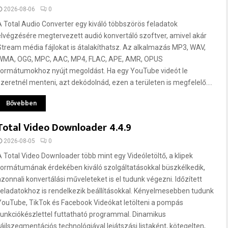
2026-08-06
0
A Total Audio Converter egy kiváló többszörös feladatok
elvégzésére megtervezett audió konvertáló szoftver, amivel akár
Stream média fájlokat is átalakíthatsz. Az alkalmazás MP3, WAV,
WMA, OGG, MPC, AAC, MP4, FLAC, APE, AMR, OPUS
formátumokhoz nyújt megoldást. Ha egy YouTube videót le
szeretnél menteni, azt dekódolnád, ezen a területen is megfelelő....
Bővebben
Total Video Downloader 4.4.9
2026-08-05
0
A Total Video Downloader több mint egy Videóletöltő, a klipek
formátumának érdekében kiváló szolgáltatásokkal büszkélkedik,
azonnali konvertálási műveleteket is el tudunk végezni. Időzített
feladatokhoz is rendelkezik beállításokkal. Kényelmesebben tudunk
YouTube, TikTok és Facebook Videókat letölteni a pompás
funkciókészlettel futtatható programmal. Dinamikus
fájlszegmentációs technológiával lejátszási listaként, kötegelten,