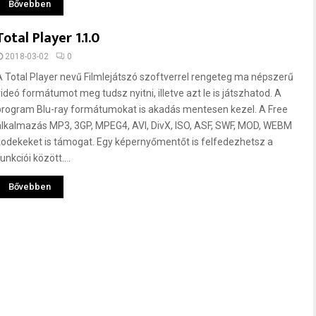
Bővebben
Total Player 1.1.0
2018-03-02
0
A Total Player nevű Filmlejátszó szoftverrel rengeteg ma népszerű
videó formátumot meg tudsz nyitni, illetve azt le is játszhatod. A
program Blu-ray formátumokat is akadás mentesen kezel. A Free
alkalmazás MP3, 3GP, MPEG4, AVI, DivX, ISO, ASF, SWF, MOD, WEBM
kodekeket is támogat. Egy képernyőmentőt is felfedezhetsz a
unkciói között....
Bővebben