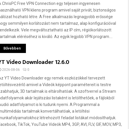
A ChrisPC Free VPN Connection egy teljesen ingyenesen
használható VPN kliens program amivel saját privát, biztonságos
hálózat hozható létre. A Free alkalmazás legnagyobb erőssége
hogy semmilyen korlátozást nem tartalmaz, alap konfigurációval
rendelkezik. Vele megváltoztatható az IP cím, régiókorlátozott
tartalmak eléréséhez is kiváló. Az egyik legjobb VPN program....
Bővebben
YT Video Downloader 12.6.0
2026-08-06
0
Az YT Video Downloader egy remek eszközökkel tervezett
letöltésvezérlő amivel a Videók képpont paramétereit is testre
szabhatjuk, 3D tartalmak is eltárolhatóak. A szoftverrel a Stream
adatfolyamok akár lejátszási listaként is letölthetőek, a fájlokból
Audió adatfolyamot is ki tudunk nyerni. A Programmal a
multimédiás tartalmak konvertálhatóak, a letöltési
munkafolyamatokhoz létrehozott feladat listákat módosíthatjuk.
Facebook, TikTok, YouTube Videók MP4, 3GP, AVI, FLV, GIF, MOV, MP3,