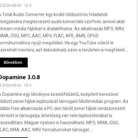
2026-08-06
0
A Total Audio Converter egy kiváló többszörös feladatok
elvégzésére megtervezett audió konvertáló szoftver, amivel akár
Stream média fájlokat is átalakíthatsz. Az alkalmazás MP3, WAV,
WMA, OGG, MPC, AAC, MP4, FLAC, APE, AMR, OPUS
formátumokhoz nyújt megoldást. Ha egy YouTube videót le
szeretnél menteni, azt dekódolnád, ezen a területen is megfelelő....
Bővebben
Dopamine 3.0.8
2026-08-06
0
A Dopamine egy látványos kezelőfelületű, beépített keresővel
ellátott zenei fájlok lejátszását támogató Multimédiás program. Az
alábbi Free alkalmazás a PC-den tárolt zenei fájlok rendszerezett
elérését is támogatja, lehetőség van vele lejátszólistákat is
összeállítani. Magyar nyelven is használható. MP3, WMA, OGG,
FLAC, M4A, AAC, WAV formátumokat támogat....