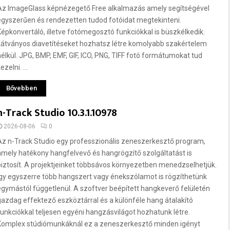
Az ImageGlass képnézegető Free alkalmazás amely segítségével
egyszerűen és rendezetten tudod fotóidat megtekinteni.
Képkonvertáló, illetve fotómegosztó funkciókkal is büszkélkedik.
Látványos diavetítéseket hozhatsz létre komolyabb szakértelem
nélkül. JPG, BMP, EMF, GIF, ICO, PNG, TIFF fotó formátumokat tud
ezelni. ...
Bővebben
n-Track Studio 10.3.1.10978
2026-08-06
0
Az n-Track Studio egy professzionális zeneszerkesztő program,
amely hatékony hangfelvevő és hangrögzítő szolgáltatást is
biztosít. A projektjeinket többsávos környezetben menedzselhetjük.
Így egyszerre több hangszert vagy énekszólamot is rögzíthetünk
egymástól függetlenül. A szoftver beépített hangkeverő felületén
gazdag effektező eszköztárral és a különféle hang átalakító
funkciókkal teljesen egyéni hangzásvilágot hozhatunk létre.
Komplex stúdiómunkáknál ez a zeneszerkesztő minden igényt