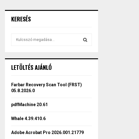
KERESÉS
S
e
a
S
r
c
E
LETÖLTÉS AJÁNLÓ
h
f
A
o
Farbar Recovery Scan Tool (FRST)
r
R
05.8.2026.0
:
C
pdfMachine 20.61
H
Whale 4.39.410.6
Adobe Acrobat Pro 2026.001.21779