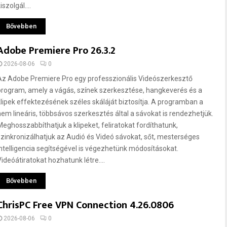
iszolgál....
Bővebben
Adobe Premiere Pro 26.3.2
2026-08-06
0
Az Adobe Premiere Pro egy professzionális Videószerkesztő
program, amely a vágás, színek szerkesztése, hangkeverés és a
klipek effektezésének széles skáláját biztosítja. A programban a
nem lineáris, többsávos szerkesztés által a sávokat is rendezhetjük.
Meghosszabbíthatjuk a klipeket, feliratokat fordíthatunk,
szinkronizálhatjuk az Audió és Videó sávokat, sőt, mesterséges
intelligencia segítségével is végezhetünk módosításokat.
Videóátiratokat hozhatunk létre....
Bővebben
ChrisPC Free VPN Connection 4.26.0806
2026-08-06
0