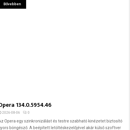
Bővebben
Opera 134.0.5954.46
2026-08-06
0
Az Opera egy szinkronizálást és testre szabható kinézetet biztosító
gyors böngésző. A beépített letöltéskezelőjével akár külső szoftver