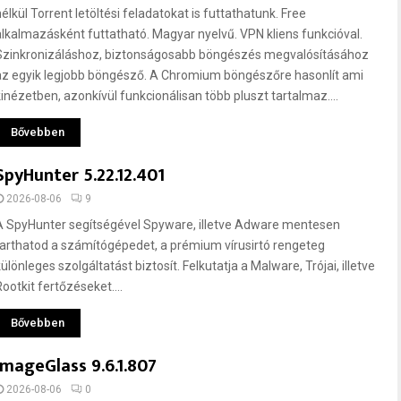
élkül Torrent letöltési feladatokat is futtathatunk. Free
alkalmazásként futtatható. Magyar nyelvű. VPN kliens funkcióval.
Szinkronizáláshoz, biztonságosabb böngészés megvalósításához
az egyik legjobb böngésző. A Chromium böngészőre hasonlít ami
kinézetben, azonkívül funkcionálisan több pluszt tartalmaz....
Bővebben
SpyHunter 5.22.12.401
2026-08-06
9
A SpyHunter segítségével Spyware, illetve Adware mentesen
tarthatod a számítógépedet, a prémium vírusirtó rengeteg
ülönleges szolgáltatást biztosít. Felkutatja a Malware, Trójai, illetve
ootkit fertőzéseket....
Bővebben
ImageGlass 9.6.1.807
2026-08-06
0