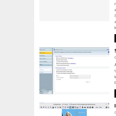
n
k
R