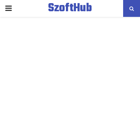
SzoftHub
PRIMARY
MENU