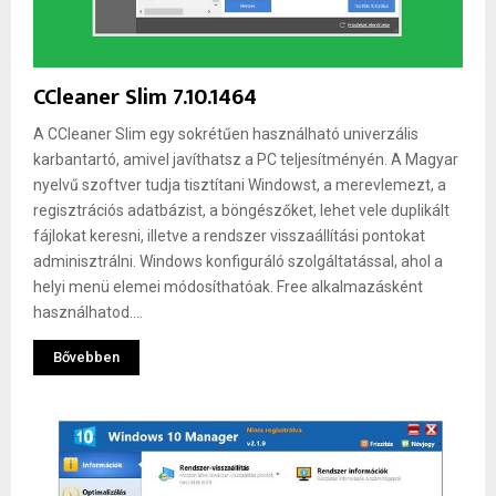
CCleaner Slim 7.10.1464
A CCleaner Slim egy sokrétűen használható univerzális
karbantartó, amivel javíthatsz a PC teljesítményén. A Magyar
nyelvű szoftver tudja tisztítani Windowst, a merevlemezt, a
regisztrációs adatbázist, a böngészőket, lehet vele duplikált
fájlokat keresni, illetve a rendszer visszaállítási pontokat
adminisztrálni. Windows konfiguráló szolgáltatással, ahol a
helyi menü elemei módosíthatóak. Free alkalmazásként
használhatod....
Bővebben