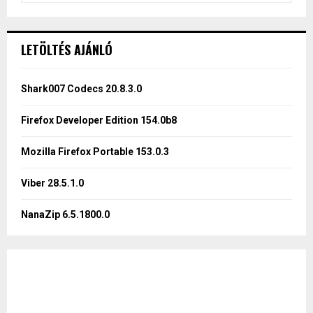
a
S
r
c
E
LETÖLTÉS AJÁNLÓ
h
f
A
o
Shark007 Codecs 20.8.3.0
r
R
:
Firefox Developer Edition 154.0b8
C
Mozilla Firefox Portable 153.0.3
H
Viber 28.5.1.0
NanaZip 6.5.1800.0