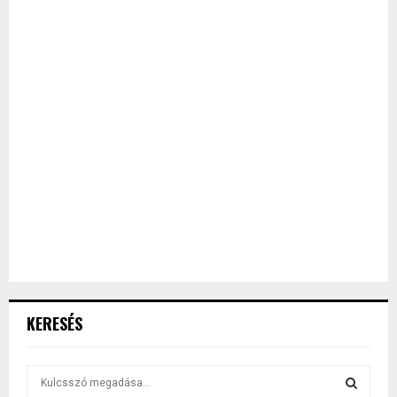
KERESÉS
S
e