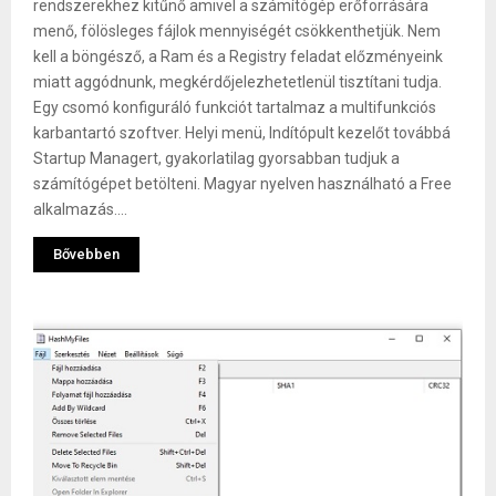
rendszerekhez kitűnő amivel a számítógép erőforrására
menő, fölösleges fájlok mennyiségét csökkenthetjük. Nem
kell a böngésző, a Ram és a Registry feladat előzményeink
miatt aggódnunk, megkérdőjelezhetetlenül tisztítani tudja.
Egy csomó konfiguráló funkciót tartalmaz a multifunkciós
karbantartó szoftver. Helyi menü, Indítópult kezelőt továbbá
Startup Managert, gyakorlatilag gyorsabban tudjuk a
számítógépet betölteni. Magyar nyelven használható a Free
alkalmazás....
Bővebben