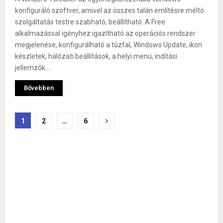
konfiguráló szoftver, amivel az összes talán említésre méltó
szolgáltatás testre szabható, beállítható. A Free
alkalmazással igényhez igazítható az operációs rendszer
megjelenése, konfigurálható a tűzfal, Windows Update, ikon
készletek, hálózati beállítások, a helyi menü, indítási
jellemzők....
Bővebben
Bejegyzések
1
2
…
6
lapozása