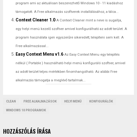
program ami az aktuálisan beszerezhető Windows 10 - 11 kiadáshoz
támogatott. A Free alkalmazás szoftverek installálásához, a tálca...
Context Cleaner 1.0
A Context Cleaner mint a neve is sugallja,
egy helyi menü kezelő szoftver amivel konfigurálható az adott terület. A
program használata igen egyszerűre sikeredett, telepíteni sem kell. A
Free alkalmazással...
Easy Context Menu v1.6
Az Easy Context Menu egy telepítés
nélkül ( Portable ) használható helyi menü konfiguráló szoftver, amivel
az adott terület teljes mértékben finomhangolható. Az alábbi Free
alkalmazás támogatja a meglévő tartalmak...
CLEAN
FREE ALKALMAZÁSOK
HELYI MENÜ
KONFIGURÁLÓK
WINDOWS 10 PROGRAMOK
HOZZÁSZÓLÁS ÍRÁSA