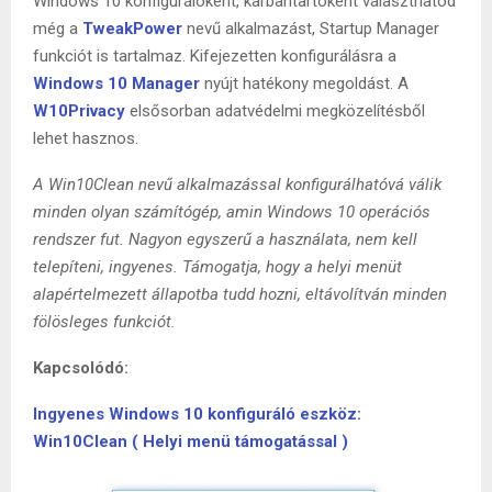
Windows 10 konfigurálóként, karbantartóként választhatod
még a
TweakPower
nevű alkalmazást, Startup Manager
funkciót is tartalmaz. Kifejezetten konfigurálásra a
Windows 10 Manager
nyújt hatékony megoldást. A
W10Privacy
elsősorban adatvédelmi megközelítésből
lehet hasznos.
A Win10Clean nevű alkalmazással konfigurálhatóvá válik
minden olyan számítógép, amin Windows 10 operációs
rendszer fut. Nagyon egyszerű a használata, nem kell
telepíteni, ingyenes. Támogatja, hogy a helyi menüt
alapértelmezett állapotba tudd hozni, eltávolítván minden
fölösleges funkciót.
Kapcsolódó:
Ingyenes Windows 10 konfiguráló eszköz:
Win10Clean ( Helyi menü támogatással )