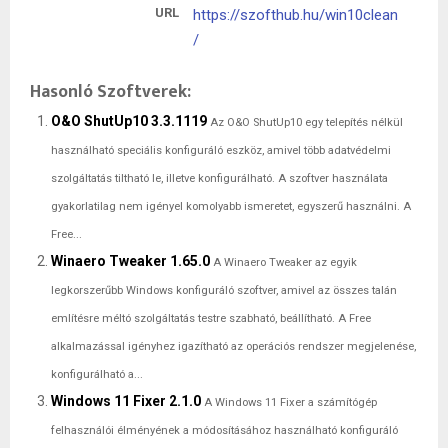
URL
https://szofthub.hu/win10clean
/
Hasonló Szoftverek:
O&O ShutUp10 3.3.1119
Az O&O ShutUp10 egy telepítés nélkül
használható speciális konfiguráló eszköz, amivel több adatvédelmi
szolgáltatás tiltható le, illetve konfigurálható. A szoftver használata
gyakorlatilag nem igényel komolyabb ismeretet, egyszerű használni. A
Free...
Winaero Tweaker 1.65.0
A Winaero Tweaker az egyik
legkorszerűbb Windows konfiguráló szoftver, amivel az összes talán
említésre méltó szolgáltatás testre szabható, beállítható. A Free
alkalmazással igényhez igazítható az operációs rendszer megjelenése,
konfigurálható a...
Windows 11 Fixer 2.1.0
A Windows 11 Fixer a számítógép
felhasználói élményének a módosításához használható konfiguráló