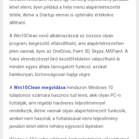
lehet elérni, ilyen például a helyi menü alapértelmezetté
tétele, illetve a Startup elemei is optimális értékekre
állítható.
A Win10Clean nevű alkalmazással az összes olyan
program, kiegészítő eltávolítható, ami alapértelmezetten
jelen vannak, ilyen az OneDrive, Paint 3D, Skype, MSPaint. A
füles elrendezéssel bíró kezelőfelületen választható ki
minden egyes általa támogatott funkció, azokat
hatékonyan, biztonságosan hajtja végre.
A
Win10Clean megoldása
mindazon Windows 10
tulajdonos számára hasznos tud lenni, akik olyan PC-n
futtatják, ami régebbi hardveres teljesítménnyel
rendelkezik, illetve vannak olyan alapértelmezett funkciók,
amiket nem használ, a futtatásával némi teljesítmény
javulást lehet elérni néhány egyszerű lépésben.