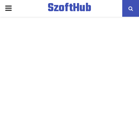
SzoftHub
PRIMARY
MENU