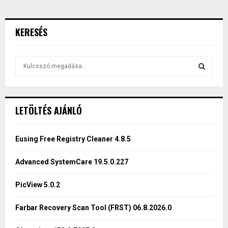
KERESÉS
S
e
a
S
r
c
E
LETÖLTÉS AJÁNLÓ
h
f
A
o
Eusing Free Registry Cleaner 4.8.5
r
R
:
Advanced SystemCare 19.5.0.227
C
PicView 5.0.2
H
Farbar Recovery Scan Tool (FRST) 06.8.2026.0