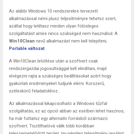
Az alábbi Windows 10 rendszerekre tervezett
alkalmazással némi plusz teljesítményre tehetsz szert,
azáltal hogy letiltasz minden olyan fölösleges
szolgáltatást amire nincs szükséged nem használod. A
Win10Clean
nevű alkalmazást nem kell telepíteni,
Portable változat
.
A Win10Clean letöltése után a szoftvert csak
rendszergazdai jogosultsággal kell elindítani, majd
elvégezni rajta a szükséges beállításokat azért hogy
gyakorlati eredményeket tudjunk elérni. Korszerű,
széleskörű feladatokhoz…
Az alkalmazással kikapcsolható a Windows tűzfal
szolgáltatás, ez az opció abban az esetben lehet hasznos,
ha már futtatsz egy alternatív forrásból származó
szoftvert. Tisztíthatóvá válik több korábban
teleszemetelődött terület, így némileg teljesítmény javulást