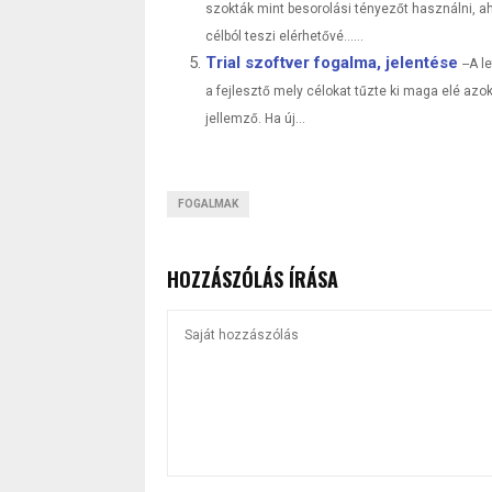
szokták mint besorolási tényezőt használni, ah
célból teszi elérhetővé......
Trial szoftver fogalma, jelentése
--A 
a fejlesztő mely célokat tűzte ki maga elé azo
jellemző. Ha új...
FOGALMAK
HOZZÁSZÓLÁS ÍRÁSA