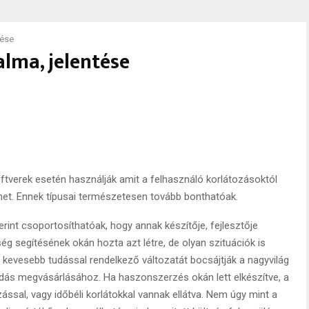
tése
lma, jelentése
oftverek esetén használják amit a felhasználó korlátozásoktól
et. Ennek típusai természetesen tovább bonthatóak.
rint csoportosíthatóak, hogy annak készítője, fejlesztője
g segítésének okán hozta azt létre, de olyan szituációk is
kevesebb tudással rendelkező változatát bocsájtják a nagyvilág
kiadás megvásárlásához. Ha haszonszerzés okán lett elkészítve, a
ással, vagy időbéli korlátokkal vannak ellátva. Nem úgy mint a