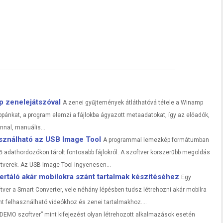
 zenelejátszóval
A zenei gyűjtemények átláthatóvá tétele a Winamp
ppánkat, a program elemzi a fájlokba ágyazott metaadatokat, így az előadók,
nnal, manuális...
sználható az USB Image Tool
A programmal lemezkép formátumban
ő adathordozókon tárolt fontosabb fájlokról. A szoftver korszerűbb megoldás
tverek. Az USB Image Tool ingyenesen...
ertáló akár mobilokra szánt tartalmak készítéséhez
Egy
tver a Smart Converter, vele néhány lépésben tudsz létrehozni akár mobilra
ánt felhasználható videókhoz és zenei tartalmakhoz....
„DEMO szoftver” mint kifejezést olyan létrehozott alkalmazások esetén