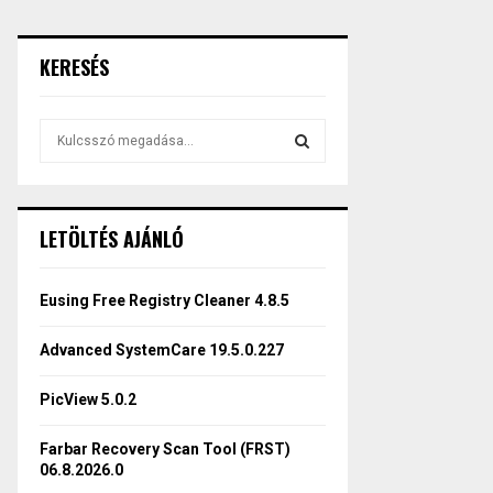
KERESÉS
S
e
a
S
r
c
E
LETÖLTÉS AJÁNLÓ
h
f
A
o
Eusing Free Registry Cleaner 4.8.5
r
R
:
Advanced SystemCare 19.5.0.227
C
PicView 5.0.2
H
Farbar Recovery Scan Tool (FRST)
06.8.2026.0