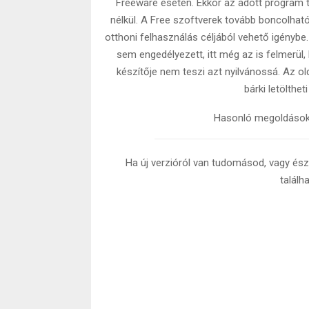
Freeware esetén. Ekkor az adott program t
nélkül. A Free szoftverek tovább boncolhat
otthoni felhasználás céljából vehető igénybe.
sem engedélyezett, itt még az is felmerül,
készítője nem teszi azt nyilvánossá. Az o
bárki letölthet
Hasonló megoldáso
Ha új verzióról van tudomásod, vagy észr
találh