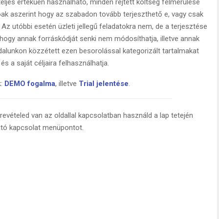
eljes értékűen használható, minden rejtett költség felmerülése
óak aszerint hogy az szabadon tovább terjeszthető e, vagy csak
 Az utóbbi esetén üzleti jellegű feladatokra nem, de a terjesztése
 hogy annak forráskódját senki nem módosíthatja, illetve annak
ldalunkon közzétett ezen besorolással kategorizált tartalmakat
i és a saját céljaira felhasználhatja.
k:
DEMO fogalma
, illetve
Trial jelentése
.
evételed van az oldallal kapcsolatban használd a lap tetején
ató kapcsolat menüpontot.