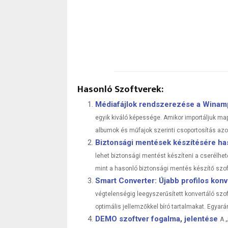
Hasonló Szoftverek:
Médiafájlok rendszerezése a Winamp
egyik kiváló képessége. Amikor importáljuk ma
albumok és műfajok szerinti csoportosítás azo
Biztonsági mentések készítésére ha
lehet biztonsági mentést készíteni a cserélhet
mint a hasonló biztonsági mentés készítő szof
Smart Converter: Újabb profilos konv
végtelenségig leegyszerűsített konvertáló szof
optimális jellemzőkkel bíró tartalmakat. Egyar
DEMO szoftver fogalma, jelentése
A 