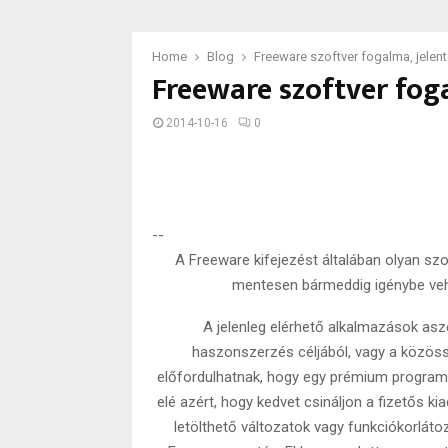
Home
Blog
Freeware szoftver fogalma, jelen
Freeware szoftver foga
2014-10-16
0
--
A Freeware kifejezést általában olyan sz
mentesen bármeddig igénybe veh
A jelenleg elérhető alkalmazások asze
haszonszerzés céljából, vagy a közössé
előfordulhatnak, hogy egy prémium program 
elé azért, hogy kedvet csináljon a fizetős 
letölthető változatok vagy funkciókorlátoz