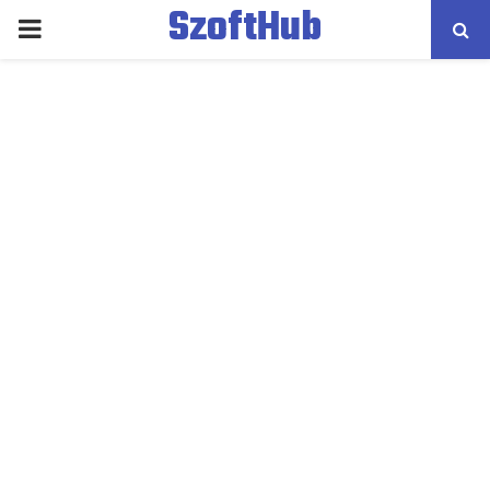
SzoftHub
PRIMARY
MENU