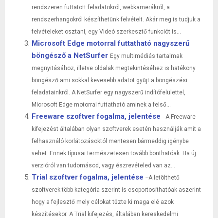
rendszeren futtatott feladatokról, webkamerákról, a
rendszerhangokról készíthetünk felvételt. Akár meg is tudjuk a
felvételeket osztani, egy Videó szerkesztő funkciót is...
Microsoft Edge motorral futtatható nagyszerű
böngésző a NetSurfer
Egy multimédiás tartalmak
megnyitásához, illetve oldalak megtekintéséhez is hatékony
böngésző ami sokkal kevesebb adatot gyűjt a böngészési
feladatainkról. A NetSurfer egy nagyszerű indítófelülettel,
Microsoft Edge motorral futtatható aminek a felső...
Freeware szoftver fogalma, jelentése
--A Freeware
kifejezést általában olyan szoftverek esetén használják amit a
felhasználó korlátozásoktól mentesen bármeddig igénybe
vehet. Ennek típusai természetesen tovább bonthatóak. Ha új
verzióról van tudomásod, vagy észrevételed van az...
Trial szoftver fogalma, jelentése
--A letölthető
szoftverek több kategória szerint is csoportosíthatóak aszerint
hogy a fejlesztő mely célokat tűzte ki maga elé azok
készítésekor. A Trial kifejezés, általában kereskedelmi