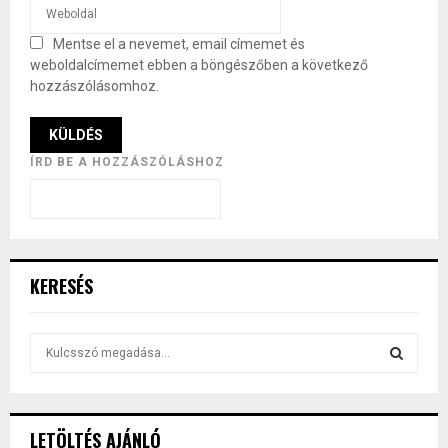
Mentse el a nevemet, email címemet és
weboldalcímemet ebben a böngészőben a következő
hozzászólásomhoz.
ÍRD BE A HOZZÁSZÓLÁSHOZ
KERESÉS
S
e
a
S
r
c
E
LETÖLTÉS AJÁNLÓ
h