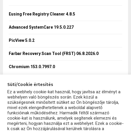
f
A
o
Eusing Free Registry Cleaner 4.8.5
r
R
:
Advanced SystemCare 19.5.0.227
C
PicView 5.0.2
H
Farbar Recovery Scan Tool (FRST) 06.8.2026.0
Chromium 153.0.7997.0
Süti/Cookie értesítés
Ez a webhely cookie-kat használ, hogy javítsa az élményt a
webhelyen való böngészés során. Ezek közül a
SzoftHub
szükségesnek minősített sütiket az Ön böngészője tárolja,
mivel ezek elengedhetetlenek a weboldal alapvető
funkcióinak működéséhez. Harmadik féltől származó
cookie-kat is használunk, amelyek segítenek elemezni és
megérteni, hogyan használja ezt a webhelyet. Ezek a cookie-
k csak az Ön hozzájárulásával kerülnek tárolásra a