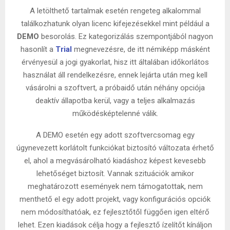
A letölthető tartalmak esetén rengeteg alkalommal
találkozhatunk olyan licenc kifejezésekkel mint például a
DEMO
besorolás. Ez kategorizálás szempontjából nagyon
hasonlít a
Trial
megnevezésre, de itt némiképp másként
érvényesül a jogi gyakorlat, hisz itt általában időkorlátos
használat áll rendelkezésre, ennek lejárta után meg kell
vásárolni a szoftvert, a próbaidő után néhány opciója
deaktív állapotba kerül, vagy a teljes alkalmazás
működésképtelenné válik.
A DEMO esetén egy adott szoftvercsomag egy
úgynevezett korlátolt funkciókat biztosító változata érhető
el, ahol a megvásárolható kiadáshoz képest kevesebb
lehetőséget biztosít. Vannak szituációk amikor
meghatározott események nem támogatottak, nem
menthető el egy adott projekt, vagy konfigurációs opciók
nem módosíthatóak, ez fejlesztőtől függően igen eltérő
lehet. Ezen kiadások célja hogy a fejlesztő ízelítőt kínáljon