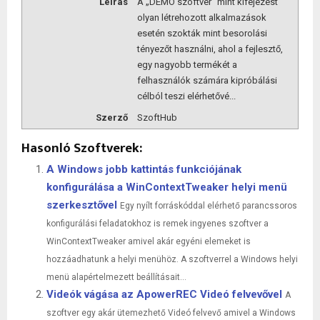
Leírás
A „DEMO szoftver” mint kifejezést
olyan létrehozott alkalmazások
esetén szokták mint besorolási
tényezőt használni, ahol a fejlesztő,
egy nagyobb termékét a
felhasználók számára kipróbálási
célból teszi elérhetővé...
Szerző
SzoftHub
Hasonló Szoftverek:
A Windows jobb kattintás funkciójának
konfigurálása a WinContextTweaker helyi menü
szerkesztővel
Egy nyílt forráskóddal elérhető parancssoros
konfigurálási feladatokhoz is remek ingyenes szoftver a
WinContextTweaker amivel akár egyéni elemeket is
hozzáadhatunk a helyi menühöz. A szoftverrel a Windows helyi
menü alapértelmezett beállításait...
Videók vágása az ApowerREC Videó felvevővel
A
szoftver egy akár ütemezhető Videó felvevő amivel a Windows