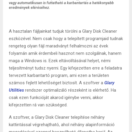
vagy automatikusan is futtatható a karbantartás a hatékonyabb
eredmények eléréséhez.
A hasztalan fájljainkat tudjuk törölni a Glary Disk Cleaner
eszközével. Nem csak hogy a telepített programjaid tudnak
rengeteg olyan fájl maradványt felhalmozni az évek
folyamán amik érdembeli hasznot nem szolgálnak, hanem
maga a Windows is. Ezek eltávolításával helyet, némi
teljesítményt tudsz nyerni. Egy kifejezetten erre a feladatra
tervezett karbantartó program, ami ezen a területen
számos fejlett lehetőséget biztosít. A szoftver a
Glary
Utilities
rendszer optimalizáló részeként is elérhető. Ha
csak ezen funkcióját akarod igénybe venni, akkor
kifejezetten rá van szükséged.
A szoftver, a Glary Disk Cleaner telepítése néhány
kattintással végrehajtható, ahol néhány alapinformáció
megadásával azonnal használható állapotba kerül. Az