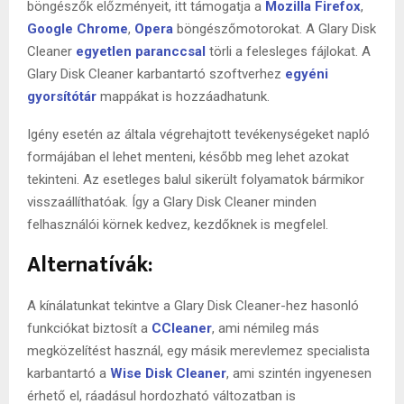
böngészők előzményeit, itt támogatja a
Mozilla Firefox
,
Google Chrome
,
Opera
böngészőmotorokat. A Glary Disk
Cleaner
egyetlen paranccsal
törli a felesleges fájlokat. A
Glary Disk Cleaner karbantartó szoftverhez
egyéni
gyorsítótár
mappákat is hozzáadhatunk.
Igény esetén az általa végrehajtott tevékenységeket napló
formájában el lehet menteni, később meg lehet azokat
tekinteni. Az esetleges balul sikerült folyamatok bármikor
visszaállíthatóak. Így a Glary Disk Cleaner minden
felhasználói körnek kedvez, kezdőknek is megfelel.
Alternatívák:
A kínálatunkat tekintve a Glary Disk Cleaner-hez hasonló
funkciókat biztosít a
CCleaner
, ami némileg más
megközelítést használ, egy másik merevlemez specialista
karbantartó a
Wise Disk Cleaner
, ami szintén ingyenesen
érhető el, ráadásul hordozható változatban is