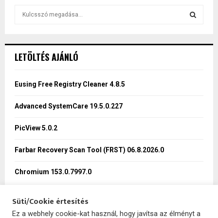
S
e
a
S
r
c
E
LETÖLTÉS AJÁNLÓ
h
f
A
o
Eusing Free Registry Cleaner 4.8.5
r
R
:
Advanced SystemCare 19.5.0.227
C
PicView 5.0.2
H
Farbar Recovery Scan Tool (FRST) 06.8.2026.0
Chromium 153.0.7997.0
Süti/Cookie értesítés
Ez a webhely cookie-kat használ, hogy javítsa az élményt a