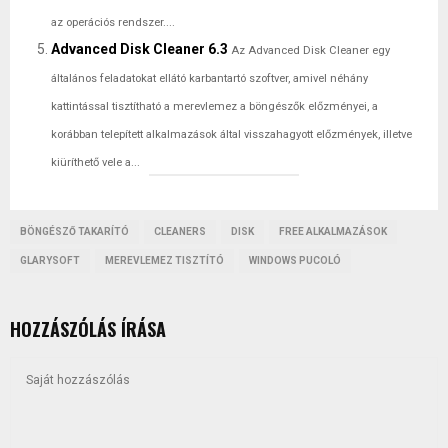
az operációs rendszer....
Advanced Disk Cleaner 6.3
Az Advanced Disk Cleaner egy
általános feladatokat ellátó karbantartó szoftver, amivel néhány
kattintással tisztítható a merevlemez a böngészők előzményei, a
korábban telepített alkalmazások által visszahagyott előzmények, illetve
kiüríthető vele a...
BÖNGÉSZŐ TAKARÍTÓ
CLEANERS
DISK
FREE ALKALMAZÁSOK
GLARYSOFT
MEREVLEMEZ TISZTÍTÓ
WINDOWS PUCOLÓ
HOZZÁSZÓLÁS ÍRÁSA