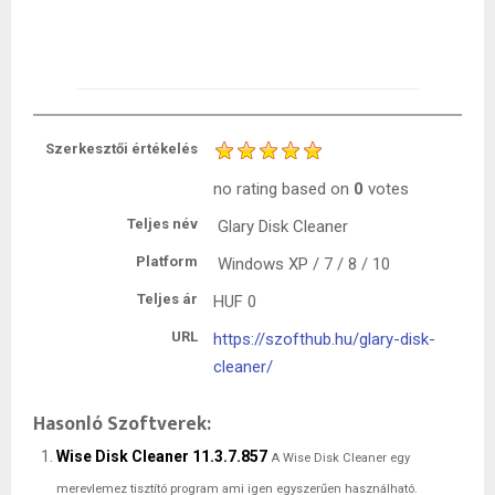
Szerkesztői értékelés
no rating
based on
0
votes
Teljes név
Glary Disk Cleaner
Platform
Windows XP / 7 / 8 / 10
Teljes ár
HUF
0
URL
https://szofthub.hu/glary-disk-
cleaner/
Hasonló Szoftverek:
Wise Disk Cleaner 11.3.7.857
A Wise Disk Cleaner egy
merevlemez tisztító program ami igen egyszerűen használható.