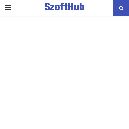
SzoftHub
PRIMARY
MENU