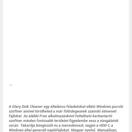
--
A Glary Disk Cleaner egy általános feladatokat ellátó Windows pucoló
szoftver amivel törölheted a már fölöslegesnek számító átmeneti
fájlokat. Az alábbi Free alkalmazásként futtatható karbantartó
szoftver minden fontosabb területet figyelembe vesz a vizsgálatok
során. Takarítja böngészőt és a merevlemezt, vagyis a HDD-t, a
Windows által generált naplófájlokat. Magyar nyelvű. Manuálisan,