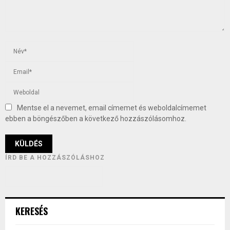
Mentse el a nevemet, email címemet és weboldalcímemet
ebben a böngészőben a következő hozzászólásomhoz.
ÍRD BE A HOZZÁSZÓLÁSHOZ
KERESÉS