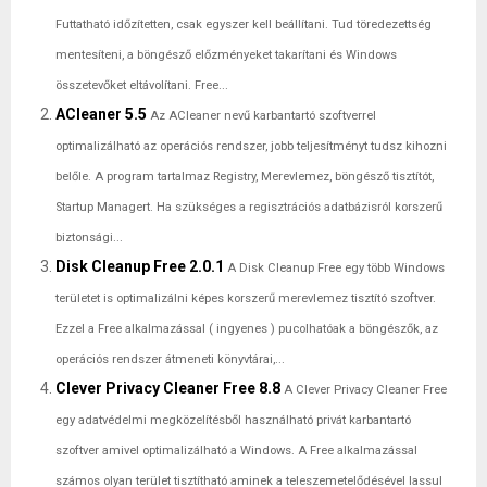
Futtatható időzítetten, csak egyszer kell beállítani. Tud töredezettség
mentesíteni, a böngésző előzményeket takarítani és Windows
összetevőket eltávolítani. Free...
ACleaner 5.5
Az ACleaner nevű karbantartó szoftverrel
optimalizálható az operációs rendszer, jobb teljesítményt tudsz kihozni
belőle. A program tartalmaz Registry, Merevlemez, böngésző tisztítót,
Startup Managert. Ha szükséges a regisztrációs adatbázisról korszerű
biztonsági...
Disk Cleanup Free 2.0.1
A Disk Cleanup Free egy több Windows
területet is optimalizálni képes korszerű merevlemez tisztító szoftver.
Ezzel a Free alkalmazással ( ingyenes ) pucolhatóak a böngészők, az
operációs rendszer átmeneti könyvtárai,...
Clever Privacy Cleaner Free 8.8
A Clever Privacy Cleaner Free
egy adatvédelmi megközelítésből használható privát karbantartó
szoftver amivel optimalizálható a Windows. A Free alkalmazással
számos olyan terület tisztítható aminek a teleszemetelődésével lassul