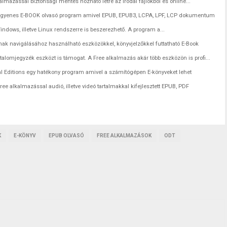
almazással biztonsági mentés hozható létre az irodai fájlokból és online...
ngyenes E-BOOK olvasó program amivel EPUB, EPUB3, LCPA, LPF, LCP dokumentum
dows, illetve Linux rendszerre is beszerezhető. A program a...
ak navigálásához használható eszközökkel, könyvjelzőkkel futtatható E-Book
alomjegyzék eszközt is támogat. A Free alkalmazás akár több eszközön is profi...
l Editions egy hatékony program amivel a számítógépen E-könyveket lehet
ree alkalmazással audió, illetve videó tartalmakkal kifejlesztett EPUB, PDF
K
E-KÖNYV
EPUB OLVASÓ
FREE ALKALMAZÁSOK
ODT