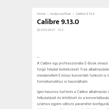
Home
Irodai szoftver
Calibre 9.13.0
Calibre 9.13.0
2026-08-07
0
--
A Calibre egy professzionális E-Book olvas
forgó feladat kivitelezését. Free alkalmazásk
mindamellett E könyv konvertáló funkciót is
formátumokhoz is használható.
Igen hasznos tud lenni a Calibre alkalmazás
felkutatását és letöltését és a konvertálásu
számos egyéni változó paraméter konfigurál