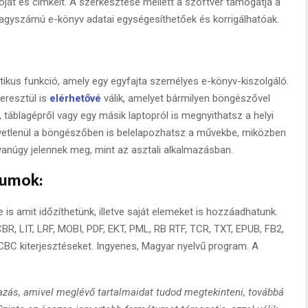
óját és címkéit. A szerkesztése mellett a szoftver támogatja a
agyszámú e-könyv adatai egységesíthetőek és korrigálhatóak.
ktikus funkció, amely egy egyfajta személyes e-könyv-kiszolgáló.
eresztül is
elérhetővé
válik, amelyet bármilyen böngészővel
 táblagépről vagy egy másik laptopról is megnyithatsz a helyi
zvetlenül a böngészőben is belelapozhatsz a művekbe, miközben
anúgy jelennek meg, mint az asztali alkalmazásban.
tumok:
 is amit időzíthetünk, illetve saját elemeket is hozzáadhatunk.
R, LIT, LRF, MOBI, PDF, EKT, PML, RB RTF, TCR, TXT, EPUB, FB2,
,CBC kiterjesztéseket. Ingyenes, Magyar nyelvű program. A
zás, amivel meglévő tartalmaidat tudod megtekinteni, továbbá