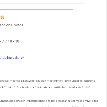
sed on
0
votes
/ 7 / 8 / 10
thub.hu/calibre/
tségével meglévő E-könyveinket tudjuk megtekinteni illetve újakat kereshetünk.
töltő funkció. Ez a hordozható változata. Konvertáló funkcióval a különböző
mentumok kötegelt importálásához, a fájlok olvasásához optimális amivel a ma