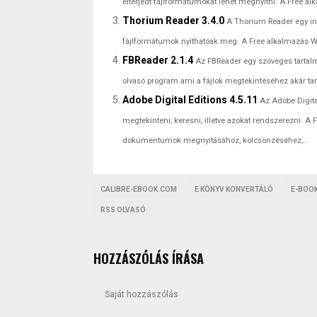
elterjedt fájlformátumokat lehet megnyitni. A Free alk
Thorium Reader 3.4.0
A Thorium Reader egy i
fájlformátumok nyithatóak meg. A Free alkalmazás Win
FBReader 2.1.4
Az FBReader egy szöveges tartalm
olvasó program ami a fájlok megtekintéséhez akár tart
Adobe Digital Editions 4.5.11
Az Adobe Digita
megtekinteni, keresni, illetve azokat rendszerezni. A F
dokumentumok megnyitásához, kölcsönzéséhez,...
CALIBRE-EBOOK.COM
E KÖNYV KONVERTÁLÓ
E-BOO
RSS OLVASÓ
HOZZÁSZÓLÁS ÍRÁSA