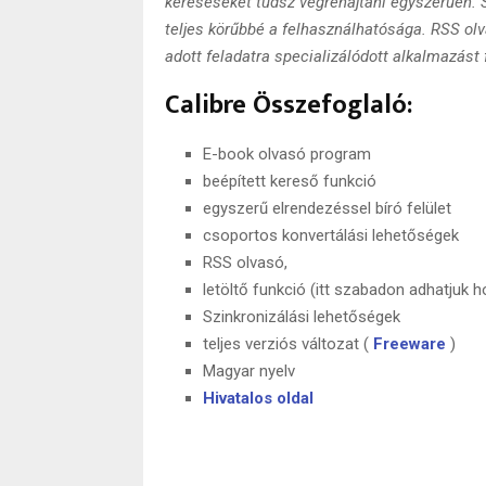
kereséseket tudsz végrehajtani egyszerűen. 
teljes körűbbé a felhasználhatósága. RSS olv
adott feladatra specializálódott alkalmazást 
Calibre Összefoglaló:
E-book olvasó program
beépített kereső funkció
egyszerű elrendezéssel bíró felület
csoportos konvertálási lehetőségek
RSS olvasó,
letöltő funkció (itt szabadon adhatjuk 
Szinkronizálási lehetőségek
teljes verziós változat (
Freeware
)
Magyar nyelv
Hivatalos oldal