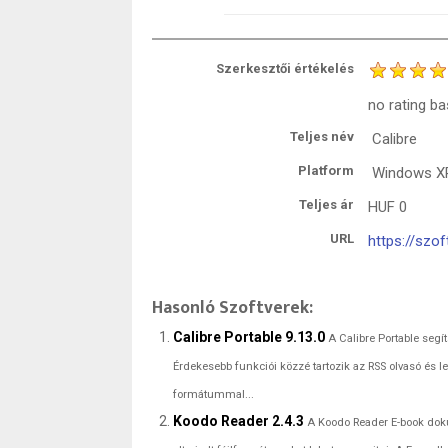
Szerkesztői értékelés
no rating
ba
Teljes név
Calibre
Platform
Windows XP 
Teljes ár
HUF
0
URL
https://szof
Hasonló Szoftverek:
Calibre Portable 9.13.0
A Calibre Portable segí
Érdekesebb funkciói közzé tartozik az RSS olvasó és le
formátummal...
Koodo Reader 2.4.3
A Koodo Reader E-book doku