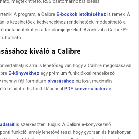
ható, megtekinthető. RSS csatornákhoz is ideális.
rténik. A program, a Calibre
E-bookok letöltéséhez
is remek. A
án is kezelhetőek, kedvencekhez rendelhetőek, módosítható a
zó metaadatokat és a tartalomjegyzéket. Azonkívül a Calibre
E-
 futtatható.
ásához kiváló a Calibre
vertálhatjuk arra is lehetőség van hogy a Calibre megoldásával
ibre
E-könyvekhez
egy prémium funkciókkal rendelkező
y mennyi fájl formátum
olvasásához
biztosít maximális
élú feladatot biztosít. Ráadásul
PDF konvertáláshoz
is
adatait
is szerkeszteni tudjuk. A Calibre e-könyvkezelő
onti funkció, amely lehetővé teszi, hogy gyorsan és hatékonyan