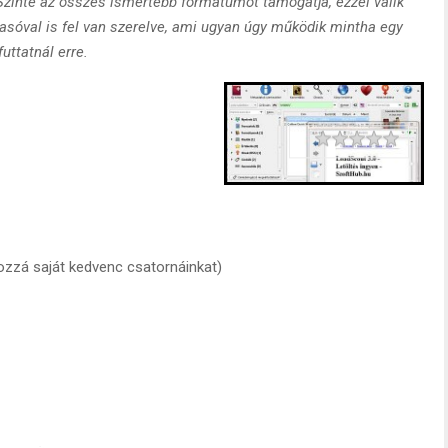
Szinte az összes ismertebb formátumot támogatja, ezzel válik
asóval is fel van szerelve, ami ugyan úgy működik mintha egy
futtatnál erre.
Rating
1 star
2 stars
3 stars
4 stars
5 stars
hozzá saját kedvenc csatornáinkat)