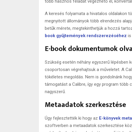
több hasznos feladat végezhető el, konvertál
A keresés folyamata a hivatalos oldalakon tö
megnyitott állományok több elrendezés alapj
betűk mérete, megtekinthetjük a hozzá tarto
book gyűjtemények rendszerezéséhez
is
E-book dokumentumok olvas
Szükség esetén néhány egyszerű lépésben kon
csoportosan végrehajtsuk a műveletet. A Cal
tökéletes megoldás. Nem is gondolnánk hog
támogatást a Calibre, így egy program több c
nagyszerű.
Metaadatok szerkesztése
Úgy fejlesztették ki hogy az
E-könyvek meta
szoftverben a metaadatok szerkesztése közp