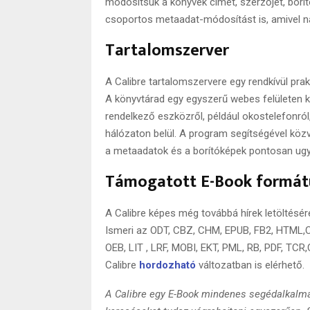
módosítsuk a könyvek címét, szerzőjét, borít
csoportos metaadat-módosítást is, amivel n
Tartalomszerver
A Calibre tartalomszervere egy rendkívül pra
A könyvtárad egy egyszerű webes felületen k
rendelkező eszközről, például okostelefonról,
hálózaton belül. A program segítségével kö
a metaadatok és a borítóképek pontosan ugy
Támogatott E-Book formá
A Calibre képes még továbbá hírek letöltésére
Ismeri az ODT, CBZ, CHM, EPUB, FB2, HTML,CB
OEB, LIT , LRF, MOBI, EKT, PML, RB, PDF, TCR
Calibre
hordozható
változatban is elérhető.
A Calibre egy E-Book mindenes segédalkalma