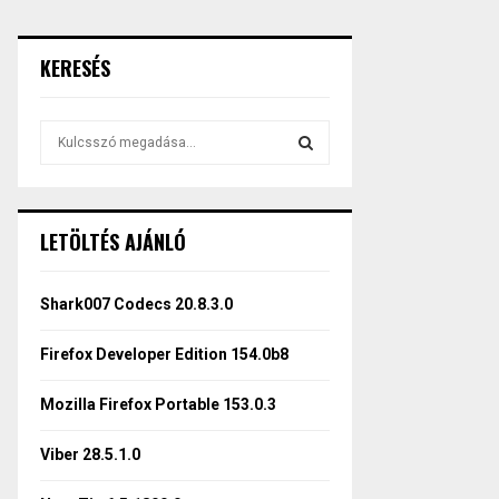
KERESÉS
S
e
a
S
r
c
E
LETÖLTÉS AJÁNLÓ
h
f
A
o
Shark007 Codecs 20.8.3.0
r
R
:
Firefox Developer Edition 154.0b8
C
Mozilla Firefox Portable 153.0.3
H
Viber 28.5.1.0