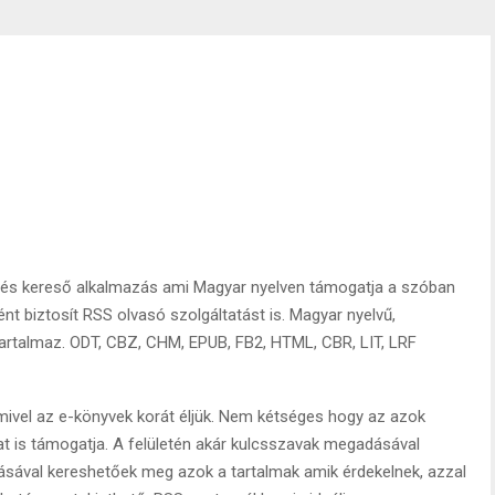
ó és kereső alkalmazás ami Magyar nyelven támogatja a szóban
ént biztosít RSS olvasó szolgáltatást is. Magyar nyelvű,
 tartalmaz. ODT, CBZ, CHM, EPUB, FB2, HTML, CBR, LIT, LRF
 mivel az e-könyvek korát éljük. Nem kétséges hogy az azok
kat is támogatja. A felületén akár kulcsszavak megadásával
ásával kereshetőek meg azok a tartalmak amik érdekelnek, azzal