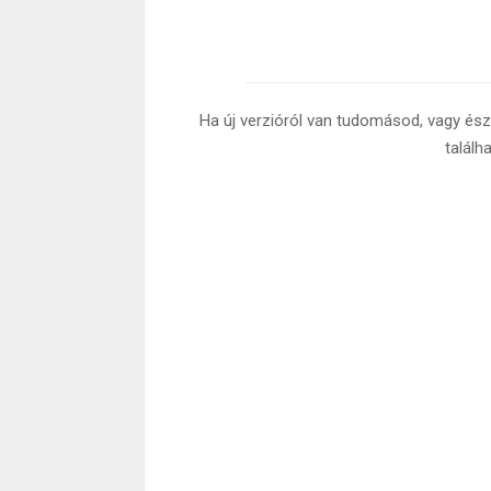
Ha új verzióról van tudomásod, vagy észr
találh