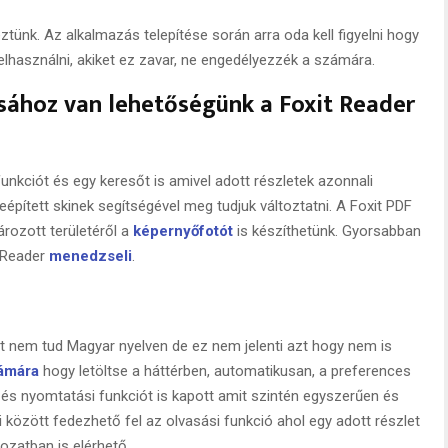
tünk. Az alkalmazás telepítése során arra oda kell figyelni hogy
felhasználni, akiket ez zavar, ne engedélyezzék a számára.
ához van lehetőségünk a Foxit Reader
nkciót és egy keresőt is amivel adott részletek azonnali
beépített skinek segítségével meg tudjuk változtatni. A Foxit PDF
ozott területéről a
képernyőfotót
is készíthetünk. Gyorsabban
t Reader
menedzseli
.
nt nem tud Magyar nyelven de ez nem jelenti azt hogy nem is
ámára
hogy letöltse a háttérben, automatikusan, a preferences
ót és nyomtatási funkciót is kapott amit szintén egyszerűen és
 között fedezhető fel az olvasási funkció ahol egy adott részlet
ozatban is elérhető.