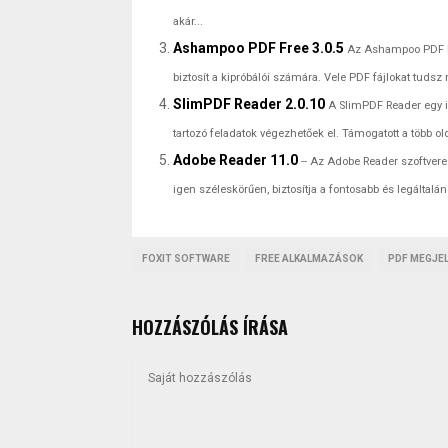
akár...
Ashampoo PDF Free 3.0.5
Az Ashampoo PDF Fr
biztosít a kipróbálói számára. Vele PDF fájlokat tuds
SlimPDF Reader 2.0.10
A SlimPDF Reader egy in
tartozó feladatok végezhetőek el. Támogatott a több 
Adobe Reader 11.0
-- Az Adobe Reader szoftve
igen széleskörűen, biztosítja a fontosabb és legáltalá
FOXIT SOFTWARE
FREE ALKALMAZÁSOK
PDF MEGJE
HOZZÁSZÓLÁS ÍRÁSA