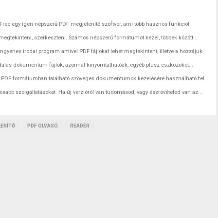
ee egy igen népszerű PDF megjelenítő szoftver, ami több hasznos funkciót
z megtekinteni, szerkeszteni. Számos népszerű formátumot kezel, többek között...
gyenes irodai program amivel PDF fájlokat lehet megtekinteni, illetve a hozzájuk
oldalas dokumentum fájlok, azonnal kinyomtathatóak, egyéb plusz eszközöket...
re PDF formátumban található szöveges dokumentumok kezelésére használható fel
nosabb szolgáltatásokat. Ha új verzióról van tudomásod, vagy észrevételed van az...
LENÍTŐ
PDF OLVASÓ
READER