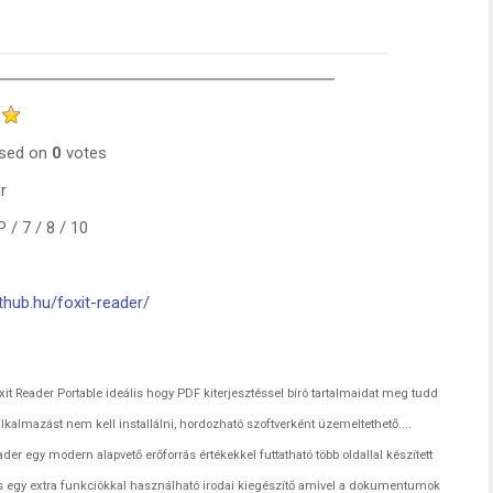
sed on
0
votes
r
/ 7 / 8 / 10
thub.hu/foxit-reader/
xit Reader Portable ideális hogy PDF kiterjesztéssel bíró tartalmaidat meg tudd
 alkalmazást nem kell installálni, hordozható szoftverként üzemeltethető....
r egy modern alapvető erőforrás értékekkel futtatható több oldallal készített
s egy extra funkciókkal használható irodai kiegészítő amivel a dokumentumok