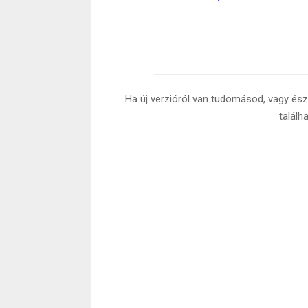
Ha új verzióról van tudomásod, vagy észr
találh