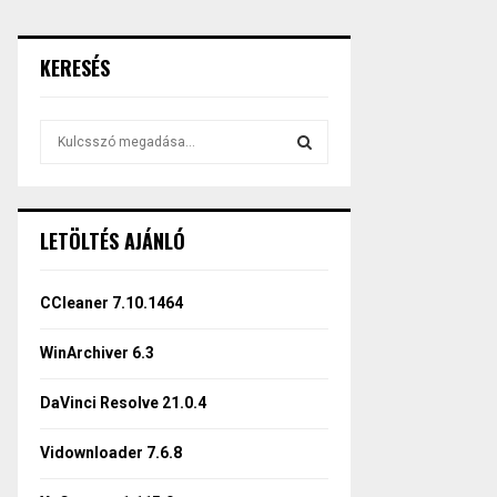
KERESÉS
S
e
a
S
r
c
E
LETÖLTÉS AJÁNLÓ
h
f
A
o
CCleaner 7.10.1464
r
R
:
WinArchiver 6.3
C
DaVinci Resolve 21.0.4
H
Vidownloader 7.6.8