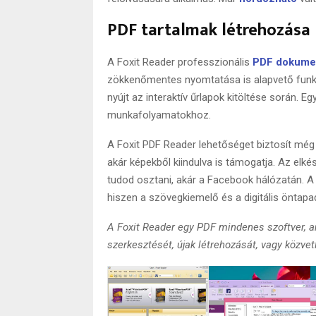
PDF tartalmak létrehozása
A Foxit Reader professzionális
PDF dokume
zökkenőmentes nyomtatása is alapvető funk
nyújt az interaktív űrlapok kitöltése során. E
munkafolyamatokhoz.
A Foxit PDF Reader lehetőséget biztosít mé
akár képekből kiindulva is támogatja. Az elk
tudod osztani, akár a Facebook hálózatán. 
hiszen a szövegkiemelő és a digitális öntapad
A Foxit Reader egy PDF mindenes szoftver, 
szerkesztését, újak létrehozását, vagy közv