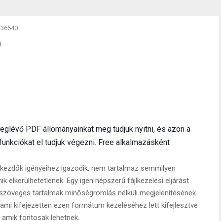
2.36540
0
eglévő PDF állományainkat meg tudjuk nyitni, és azon a
unkciókat el tudjuk végezni. Free alkalmazásként
 kezdők igényeihez igazodik, nem tartalmaz semmilyen
k elkerülhetetlenek. Egy igen népszerű fájlkezelési eljárást
 szöveges tartalmak minőségromlás nélküli megjelenítésének
 ami kifejezetten ezen formátum kezeléséhez lett kifejlesztve
 amik fontosak lehetnek.