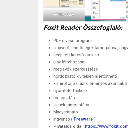
Foxit Reader
Foxit Reader Összefoglaló:
PDF olvasó program
alapvető lehetőségek támogatása, nagyí
beépített kereső funkció
újak létrehozása
meglévők szerkesztése
hordozható kivitelben is letölthető
kis erőforrás, az állományok azonnali 
nyomtató funkció
megosztás
skinek támogatása
Magyarítható
ingyenes (
Freeware
)
Hivatalos oldal:
https://www.foxit.co