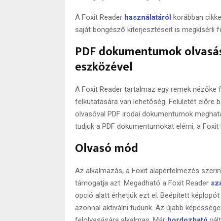
A Foxit Reader
használatáról
korábban cikkez
saját böngésző kiterjesztéseit is megkísérli 
PDF dokumentumok olvasás
eszközével
A Foxit Reader tartalmaz egy remek nézőke fu
felkutatására van lehetőség. Felületét előre 
olvasóval PDF irodai dokumentumok meghatár
tudjuk a PDF dokumentumokat elérni, a Foxi
Olvasó mód
Az alkalmazás, a Foxit alapértelmezés szeri
támogatja azt. Megadható a Foxit Reader
sz
opció alatt érhetjük ezt el. Beépített képlop
azonnal aktiválni tudunk. Az újabb képességei
felolvasására alkalmas. Már
hordozható
vált