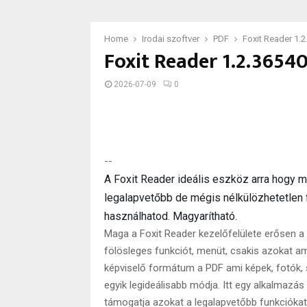
Home
Irodai szoftver
PDF
Foxit Reader 1.
Foxit Reader 1.2.3654
2026-07-09
0
--
A Foxit Reader ideális eszköz arra hogy m
legalapvetőbb de mégis nélkülözhetetlen f
használhatod. Magyarítható.
Maga a Foxit Reader kezelőfelülete erősen a
fölösleges funkciót, menüt, csakis azokat ami
képviselő formátum a PDF ami képek, fotók,
egyik legideálisabb módja. Itt egy alkalmazás
támogatja azokat a legalapvetőbb funkciókat