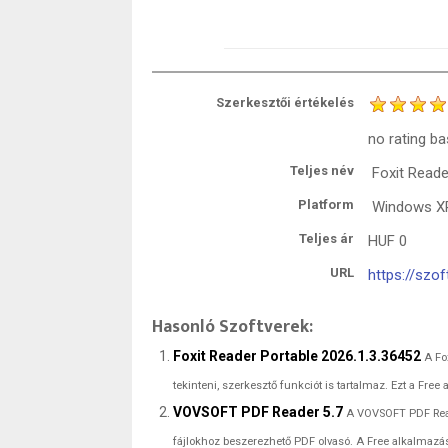
Szerkesztői értékelés
no rating
ba
Teljes név
Foxit Reade
Platform
Windows XP 
Teljes ár
HUF
0
URL
https://szof
Hasonló Szoftverek:
Foxit Reader Portable 2026.1.3.36452
A Fo
tekinteni, szerkesztő funkciót is tartalmaz. Ezt a Free
VOVSOFT PDF Reader 5.7
A VOVSOFT PDF Reade
fájlokhoz beszerezhető PDF olvasó. A Free alkalmazá