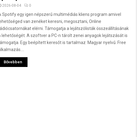
2026-08-04
0
A Spotify egy igen népszerű multimédiás kliens program amivel
lehetőséged van zenéket keresni, megosztani, Online
rádiócsatornákat elérni. Támogatja a lejátszólisták összeállításának
a lehetőségét. A szoftver a PC-n tárolt zenei anyagok lejátszását is
támogatja. Egy beépített keresőt is tartalmaz. Magyar nyelvű. Free
alkalmazás....
Bővebben