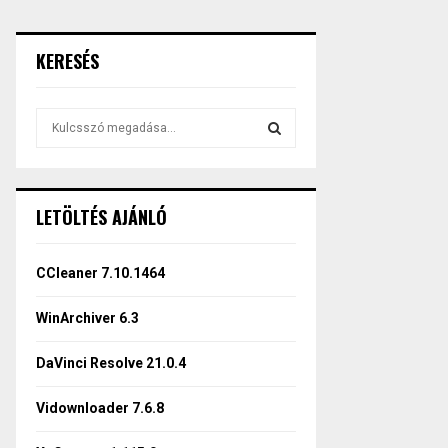
KERESÉS
S
e
a
S
r
c
E
LETÖLTÉS AJÁNLÓ
h
f
A
o
CCleaner 7.10.1464
r
R
:
WinArchiver 6.3
C
DaVinci Resolve 21.0.4
H
Vidownloader 7.6.8