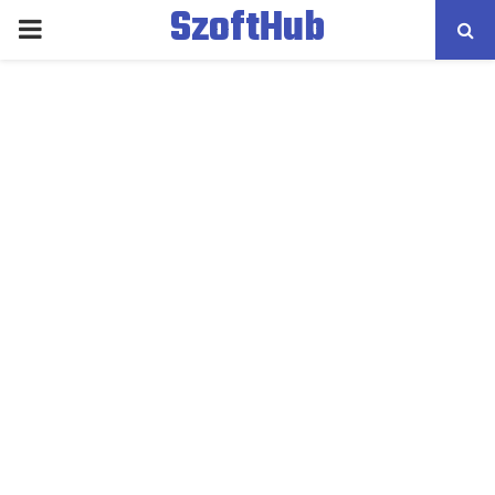
SzoftHub
PRIMARY
MENU