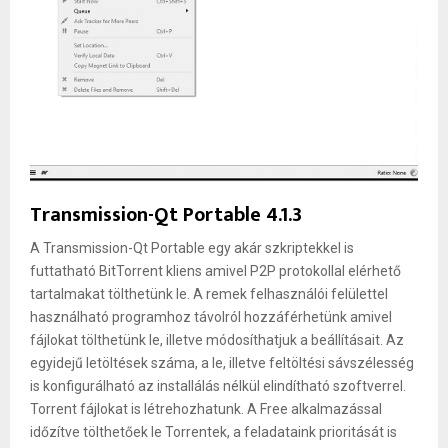
Transmission-Qt Portable 4.1.3
A Transmission-Qt Portable egy akár szkriptekkel is
futtatható BitTorrent kliens amivel P2P protokollal elérhető
tartalmakat tölthetünk le. A remek felhasználói felülettel
használható programhoz távolról hozzáférhetünk amivel
fájlokat tölthetünk le, illetve módosíthatjuk a beállításait. Az
egyidejű letöltések száma, a le, illetve feltöltési sávszélesség
is konfigurálható az installálás nélkül elindítható szoftverrel.
Torrent fájlokat is létrehozhatunk. A Free alkalmazással
időzítve tölthetőek le Torrentek, a feladataink prioritását is