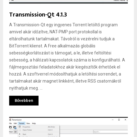
Transmission-Qt 4.1.3
A Transmission-Qt egy ingyenes Torrent letöltő program
amivel akár időzítve, NAT-PMP port protokollal is
eltárolhatunk tartalmakat. Távolról is vezérelni tudjuk a
BitTorrent klienst. A Free alkalmazás globális
sebességkorlátozást is támogat, a le, illetve feltöltési
sebesség, a hálózati kapcsolatok száma is konfigurálható. A
fájlmegosztási feladatokhoz akár kiegészítők érhetőek el
hozzá. A szoftverrel módosíthatjuk a letöltési sorrendet, a
tartalmakat akár magnet linkként, illetve RSS csatornákról
nyithatjuk meg. ...
Bővebben