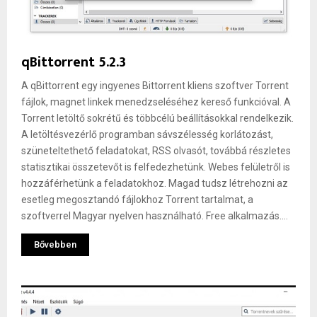
qBittorrent 5.2.3
A qBittorrent egy ingyenes Bittorrent kliens szoftver Torrent
fájlok, magnet linkek menedzseléséhez kereső funkcióval. A
Torrent letöltő sokrétű és többcélú beállításokkal rendelkezik.
A letöltésvezérlő programban sávszélesség korlátozást,
szüneteltethető feladatokat, RSS olvasót, továbbá részletes
statisztikai összetevőt is felfedezhetünk. Webes felületről is
hozzáférhetünk a feladatokhoz. Magad tudsz létrehozni az
esetleg megosztandó fájlokhoz Torrent tartalmat, a
szoftverrel Magyar nyelven használható. Free alkalmazás....
Bővebben