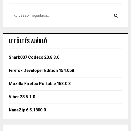
S
e
a
S
r
c
E
LETÖLTÉS AJÁNLÓ
h
f
A
o
Shark007 Codecs 20.8.3.0
r
R
:
Firefox Developer Edition 154.0b8
C
Mozilla Firefox Portable 153.0.3
H
Viber 28.5.1.0
NanaZip 6.5.1800.0