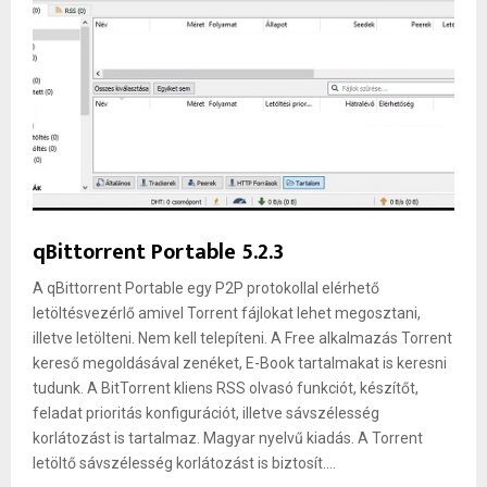
qBittorrent Portable 5.2.3
A qBittorrent Portable egy P2P protokollal elérhető
letöltésvezérlő amivel Torrent fájlokat lehet megosztani,
illetve letölteni. Nem kell telepíteni. A Free alkalmazás Torrent
kereső megoldásával zenéket, E-Book tartalmakat is keresni
tudunk. A BitTorrent kliens RSS olvasó funkciót, készítőt,
feladat prioritás konfigurációt, illetve sávszélesség
korlátozást is tartalmaz. Magyar nyelvű kiadás. A Torrent
letöltő sávszélesség korlátozást is biztosít....