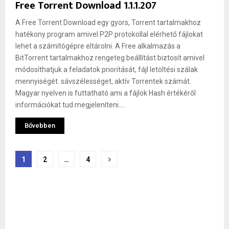
Free Torrent Download 1.1.1.207
A Free Torrent Download egy gyors, Torrent tartalmakhoz
hatékony program amivel P2P protokollal elérhető fájlokat
lehet a számítógépre eltárolni. A Free alkalmazás a
BitTorrent tartalmakhoz rengeteg beállítást biztosít amivel
módosíthatjuk a feladatok prioritását, fájl letöltési szálak
mennyiségét. sávszélességet, aktív Torrentek számát.
Magyar nyelven is futtatható ami a fájlok Hash értékéről
információkat tud megjeleníteni....
Bővebben
Bejegyzések
1
2
…
4
lapozása