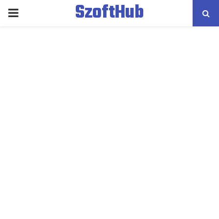
SzoftHub
PRIMARY
MENU