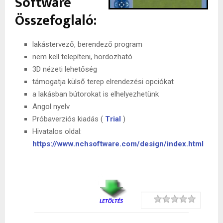
Software
Összefoglaló:
lakástervező, berendező program
nem kell telepíteni, hordozható
3D nézeti lehetőség
támogatja külső terep elrendezési opciókat
a lakásban bútorokat is elhelyezhetünk
Angol nyelv
Próbaverziós kiadás (
Trial
)
Hivatalos oldal:
https://www.nchsoftware.com/design/index.html
Rating
1 star
2 stars
3 stars
4 stars
5 stars