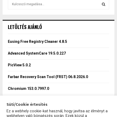
S
e
a
S
r
c
E
LETÖLTÉS AJÁNLÓ
h
f
A
o
Eusing Free Registry Cleaner 4.8.5
r
R
:
Advanced SystemCare 19.5.0.227
C
PicView 5.0.2
H
Farbar Recovery Scan Tool (FRST) 06.8.2026.0
Chromium 153.0.7997.0
Süti/Cookie értesítés
Ez a webhely cookie-kat használ, hogy javítsa az élményt a
webhelyen való böngészés során. Ezek közül a