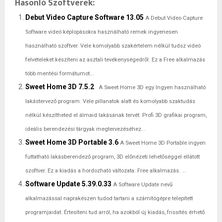
Hasonló Szoftverek:
Debut Video Capture Software 13.05
A Debut Video Capture
Software videó képlopásokra használható remek ingyenesen
használható szoftver. Vele komolyabb szakértelem nélkül tudsz videó
felvételeket készíteni az asztali tevékenységedről. Ez a Free alkalmazás
több mentési formátumot...
Sweet Home 3D 7.5.2
A Sweet Home 3D egy Ingyen használható
lakástervező program. Vele pillanatok alatt és komolyabb szaktudás
nélkül készítheted el álmaid lakásának tervét. Profi 3D grafikai program,
ideális berendezési tárgyak megtervezéséhez...
Sweet Home 3D Portable 3.6
A Sweet Home 3D Portable ingyen
futtatható lakásberendező program, 3D előnézeti lehetőséggel ellátott
szoftver. Ez a kiadás a hordozható változata. Free alkalmazás. ...
Software Update 5.39.0.33
A Software Update nevű
alkalmazással naprakészen tudod tartani a számítógépre telepített
programjaidat. Értesíteni tud arról, ha azokból új kiadás, frissítés érhető