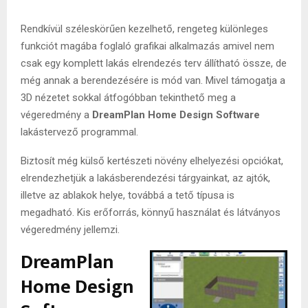
Rendkívül széleskörűen kezelhető, rengeteg különleges
funkciót magába foglaló grafikai alkalmazás amivel nem
csak egy komplett lakás elrendezés terv állítható össze, de
még annak a berendezésére is mód van. Mivel támogatja a
3D nézetet sokkal átfogóbban tekinthető meg a
végeredmény a
DreamPlan Home Design Software
lakástervező programmal.
Biztosít még külső kertészeti növény elhelyezési opciókat,
elrendezhetjük a lakásberendezési tárgyainkat, az ajtók,
illetve az ablakok helye, továbbá a tető típusa is
megadható. Kis erőforrás, könnyű használat és látványos
végeredmény jellemzi.
DreamPlan
Home Design