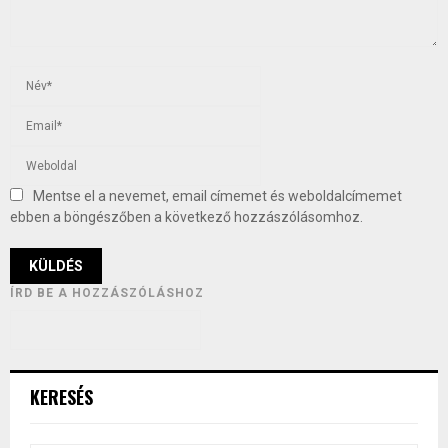
Mentse el a nevemet, email címemet és weboldalcímemet
ebben a böngészőben a következő hozzászólásomhoz.
ÍRD BE A HOZZÁSZÓLÁSHOZ
KERESÉS