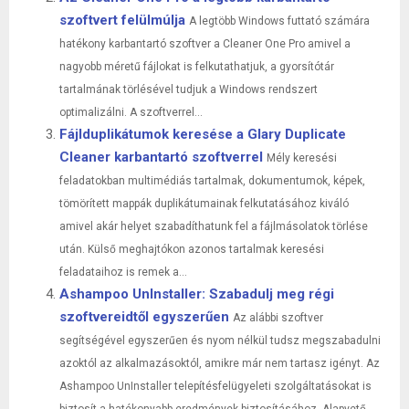
szoftvert felülmúlja
A legtöbb Windows futtató számára
hatékony karbantartó szoftver a Cleaner One Pro amivel a
nagyobb méretű fájlokat is felkutathatjuk, a gyorsítótár
tartalmának törlésével tudjuk a Windows rendszert
optimalizálni. A szoftverrel...
Fájlduplikátumok keresése a Glary Duplicate
Cleaner karbantartó szoftverrel
Mély keresési
feladatokban multimédiás tartalmak, dokumentumok, képek,
tömörített mappák duplikátumainak felkutatásához kiváló
amivel akár helyet szabadíthatunk fel a fájlmásolatok törlése
után. Külső meghajtókon azonos tartalmak keresési
feladataihoz is remek a...
Ashampoo UnInstaller: Szabadulj meg régi
szoftvereidtől egyszerűen
Az alábbi szoftver
segítségével egyszerűen és nyom nélkül tudsz megszabadulni
azoktól az alkalmazásoktól, amikre már nem tartasz igényt. Az
Ashampoo UnInstaller telepítésfelügyeleti szolgáltatásokat is
biztosít a hatékonyabb eredmények biztosításához. Alapvető...