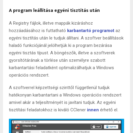
A progr
am leállítása
egyéni tisztítá
s
után
A Registry fájlok, illetve mappák kizáráshoz
hozzáadásához is futtatható
karbantartó
p
rogram
ot
az
egyéni tisztítás után le tudjuk állítani. A szoftver beállítások
haladó funkciójánál jelölhetjük ki a program bezárása
egyéni tisztás típust. A böngészők, illetve a szoftverek
gyorsítótárának a törlése után személyre szabott
karbantartási feladatként optimalizálhatjuk a Windows
operációs rendszert.
A szoftverrel képzettségi szinttől függetlenül tudjuk
hatékonyan karbantartani a Windows operációs rendszert
amivel akár a teljesítményét is javítani tudjuk. Az egyéni
tisztítási feladatokhoz is kiváló CClener
innen
érhető el.