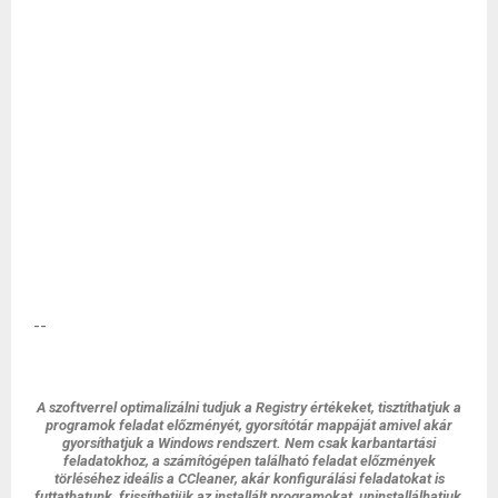
--
A szoftverrel optimalizálni tudjuk a Registry értékeket, tisztíthatjuk a
programok feladat előzményét, gyorsítótár mappáját amivel akár
gyorsíthatjuk a Windows rendszert. Nem csak karbantartási
feladatokhoz, a számítógépen található feladat előzmények
törléséhez ideális a CCleaner, akár konfigurálási feladatokat is
futtathatunk, frissíthetjük az installált programokat, uninstallálhatjuk,