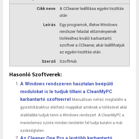
Cikk neve
A CCleaner leállítása egyéni tisztítás
után
Leírás
Egy programok, illetve Windows
rendszer feladat előzményeinek
törléséhez kiváló karbantartó
szoftver a CCleaner, akár leállíthatjuk
az egyéni tisztítás után.
Szerző
SzoftHub
Hasonló Szoftverek:
A Windows rendszeren hasztalan beépülő
modulokat is le tudjuk tiltani a CleanMyPC
karbantartó szoftverrel
Manuálisan nehéz megtalálni a
gyorsítótárakhoz elérhető mappákat amiknek a törlésével akár
stabilabbá tudjuk tenni a Windows rendszert. A CleanMyPC a
merevlemez szinte minden területén fel tudja kutatni a már
szükségtelen...
Az Cleaner One Pro a legtöbb karbantartó