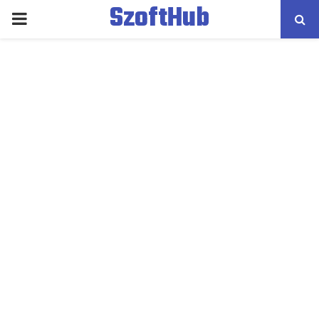
SzoftHub
PRIMARY
MENU