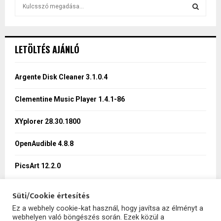
S
e
a
S
r
c
E
LETÖLTÉS AJÁNLÓ
h
f
A
o
Argente Disk Cleaner 3.1.0.4
r
R
:
Clementine Music Player 1.4.1-86
C
XYplorer 28.30.1800
H
OpenAudible 4.8.8
PicsArt 12.2.0
Süti/Cookie értesítés
Ez a webhely cookie-kat használ, hogy javítsa az élményt a
webhelyen való böngészés során. Ezek közül a