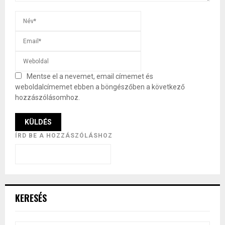
Mentse el a nevemet, email címemet és
weboldalcímemet ebben a böngészőben a következő
hozzászólásomhoz.
ÍRD BE A HOZZÁSZÓLÁSHOZ
KERESÉS