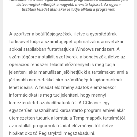
illetve megtekinthetjük a nagyobb méretű fájlokat. Az egyéni
tisztítási feladat után akár le tudja állítani a programot.
A szoftver a beállításjegyzékek, illetve a gyorsítótárak
törlésével tudja a számítógépet optimalizálni, amivel akár
sokkal stabilabban futtathatjuk a Windows rendszert. A
számítógépre installált szoftverek, a böngészők, illetve az
operációs rendszer feladat előzményeit is meg tudja
jeleníteni, akár manuálisan jelölhetjük ki a tartalmakat, ami a
jártasabb ismeretekkel bíró számítógép tulajdonosoknak
lehet ideális. A feladat előzmény adatok elemzésekor
információkat is meg tud jeleníteni, hogy mennyi
lemezterületet szabadíthatunk fel. A CCleaner egy
egyszerűen használható karbantartó program amivel akár
ütemezetten tudunk a lomtár, a Temp mappák tartalmától,
az installált programok feladat előzményeitől, illetve
hibákat okozó Registryktől megszabadulni.