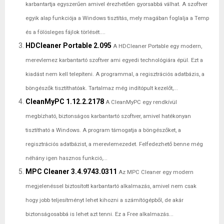
karbantartja egyszerűen amivel érezhetően gyorsabbá válhat. A szoftver
egyik alap funkciója a Windows tisztítás, mely magában foglalja a Temp
és a fölösleges fájlok törlését....
HDCleaner Portable 2.095
A HDCleaner Portable egy modern,
merevlemez karbantartó szoftver ami egyedi technológiára épül. Ezt a
kiadást nem kell telepíteni. A programmal, a regisztrációs adatbázis, a
böngészők tisztíthatóak. Tartalmaz még indítópult kezelőt,...
CleanMyPC 1.12.2.2178
A CleanMyPC egy rendkívül
megbízható, biztonságos karbantartó szoftver, amivel hatékonyan
tisztítható a Windows. A program támogatja a böngészőket, a
regisztrációs adatbázist, a merevlemezedet. Felfedezhető benne még
néhány igen hasznos funkció,...
MPC Cleaner 3.4.9743.0311
Az MPC Cleaner egy modern
megjelenéssel biztosított karbantartó alkalmazás, amivel nem csak
hogy jobb teljesítményt lehet kihozni a számítógépből, de akár
biztonságosabbá is lehet azt tenni. Ez a Free alkalmazás...