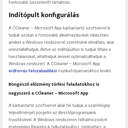
fontosabb összetevőt tartalmaz.
Indítópult konfigurálás
A CCleaner – Microsoft App karbantartó szoftverrel ki
tudjuk azokat a fontosabb alkalmazásokat választani
amiket a Windows rendszerrel szeretnénk elindítani, akár
uninstallálhatjuk, illetve az indítópulton le tudjuk tiltani a
hasztalanokat, altathatjuk amivel optimalizálhatjuk a
Windows rendszert. A CCleaner – Microsoft App
erőforrás felszabadítási
munkafolyamatokhoz kiváló.
Böngésző előzmény törlési feladatokhoz is
nagyszerű a CCleaner – Microsoft App
A karbantartó szoftverrel akár fel tudjuk a számítógép
teljesítményét pörgetni az illesztőprogramjaink
frissítésével. A Windows rendszeren felhalmozódott
érvénytelen Registry-k felkutatásához, törléséhez, a