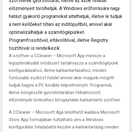
szoftverek gyorsítótárát, illetve az azok feladat
előzményeit törölhetjük. A Windows erőforrására nagy
hatást gyakorló programokat altathatjuk, illetve le tudjuk
a nem kellőeket tiltani az indítópultból, amivel akár
optimalizálhatjuk a számítógépünket.
Programfrissítővel, eltávolítóval, illetve Registry
tisztítóval is rendelkezik.
A szoftver a CCleaner – Microsoft App messze a
legoptimálisabb módszert tartalmazza a számítógépünk
konfigurálásához, illetve karbantartásához, minden
fontosabb eszközt felölel amivel akár magunk mögött
tudjuk hagyni a PC korábbi teljesítményét. Programok,
illetve böngészők gyorsítótárában felhalmozott
előzmények törléséhez kifogástalan karbantartó szoftver.
A CCleaner – Microsoft App letölthető kiadása Microsoft
Store App formájában futtatható ami a Windows
konfigurálási feladataitól kezdve a karbantartásig minden