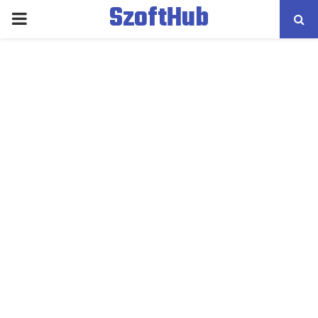
SzoftHub
PRIMARY
MENU