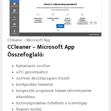
Rating
1 star
2 stars
3 stars
4 stars
5 stars
CCleaner – Microsoft App
CCleaner – Microsoft App
Összefoglaló:
Karbantartó szoftver
a PC gyorsításához
szoftver, illesztőprogram frissítő
konfigurálási feladatok
böngészők, programok feladat előzményeinek
eltávolítása
biztonságosabban futtatható a számítógép
Registry tisztító