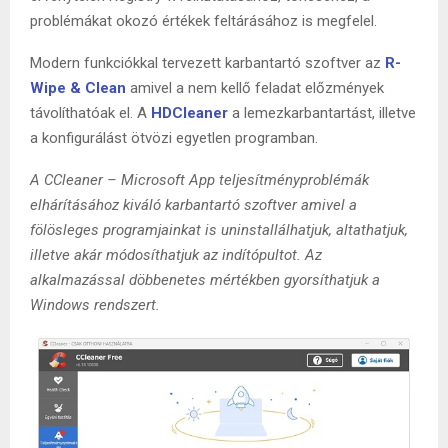
problémákat okozó értékek feltárásához is megfelel.
Modern funkciókkal tervezett karbantartó szoftver az
R-
Wipe & Clean
amivel a nem kellő feladat előzmények
távolíthatóak el. A
HDCleaner
a lemezkarbantartást, illetve
a konfigurálást ötvözi egyetlen programban.
A CCleaner – Microsoft App teljesítményproblémák
elhárításához kiváló karbantartó szoftver amivel a
fölösleges programjainkat is uninstallálhatjuk, altathatjuk,
illetve akár módosíthatjuk az indítópultot. Az
alkalmazással döbbenetes mértékben gyorsíthatjuk a
Windows rendszert.