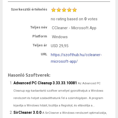
Szerkesztői értékelés
no rating
based on
0
votes
Teljes név
CCleaner - Microsoft App
Platform
Windows
Teljes ár
USD
29,95
URL
https://szofthub.hu/ccleaner-
microsoft-app/
Hasonló Szoftverek:
Advanced PC Cleanup 3.33.33.10081
Az Advanced PC
Cleanup egy karbantartó szoftver amellyel gyorsíthatjuk a Windows
rendszert és helyet szabadíthatunk fel a számítógépen. A program
kijavítja a Windows hibáit, tisztítja a Registryt, és eltávolítja a...
SirCleaner 3.0.0
A SirCleaner a Windows rendszert optimalizálja,