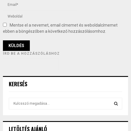
Mentse el a nevemet, email címemet és weboldalcímemet
ebben a böngészőben a következő hozzászólásomhoz.
ÍRD BE A HOZZÁSZÓLÁSHOZ
KERESÉS
S
e
a
S
r
c
E
LETÖLTÉS AJÁNLÓ