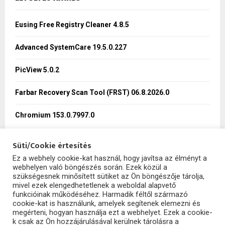
h
f
A
o
Eusing Free Registry Cleaner 4.8.5
r
R
:
Advanced SystemCare 19.5.0.227
C
PicView 5.0.2
H
Farbar Recovery Scan Tool (FRST) 06.8.2026.0
Chromium 153.0.7997.0
Süti/Cookie értesítés
Ez a webhely cookie-kat használ, hogy javítsa az élményt a
webhelyen való böngészés során. Ezek közül a
SzoftHub
szükségesnek minősített sütiket az Ön böngészője tárolja,
mivel ezek elengedhetetlenek a weboldal alapvető
funkcióinak működéséhez. Harmadik féltől származó
cookie-kat is használunk, amelyek segítenek elemezni és
megérteni, hogyan használja ezt a webhelyet. Ezek a cookie-
k csak az Ön hozzájárulásával kerülnek tárolásra a