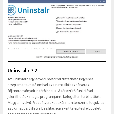
Uninstallr 3.2
Az Uninstallr egy egyedi motorral futtatható ingyenes
programeltávolító amivel az uninstallált szoftverek
fájlmaradványait is törölhetjük. Akár szűrő funkcióval
jeleníthetőek meg a programjaink, kötegelten törölhetőek,
Magyar nyelvű. A szoftvereket akár monitorozni is tudjuk, az
azok mappáit, illetve beállításjegyékeit telepítésfelügyeleti