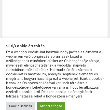
Süti/Cookie értesítés
Ez a webhely cookie-kat használ, hogy javítsa az élményt a
webhelyen való böngészés során. Ezek közül a
SzoftHub
szükségesnek minősített sütiket az Ön böngészője tárolja,
mivel ezek elengedhetetlenek a weboldal alapvető
funkcióinak működéséhez. Harmadik féltől származó
cookie-kat is használunk, amelyek segítenek elemezni és
megérteni, hogyan használja ezt a webhelyet. Ezek a cookie-
k csak az Ön hozzájárulásával kerülnek tárolásra a
böngészőjében. Lehetősége van arra is, hogy leiratkozzon
ezekről a cookie-król. De ezen cookie-k némelyikének
letiltása hatással lehet a böngészési élményére.
2025 - szofthub.hu. All Right Reserved.
SzoftHub
Cookie Beállítás
Mindet elfogad