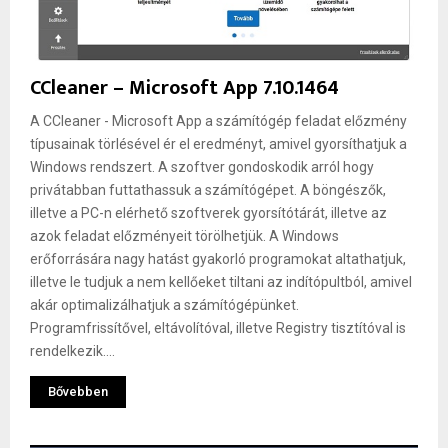
CCleaner – Microsoft App 7.10.1464
A CCleaner - Microsoft App a számítógép feladat előzmény
típusainak törlésével ér el eredményt, amivel gyorsíthatjuk a
Windows rendszert. A szoftver gondoskodik arról hogy
privátabban futtathassuk a számítógépet. A böngészők,
illetve a PC-n elérhető szoftverek gyorsítótárát, illetve az
azok feladat előzményeit törölhetjük. A Windows
erőforrására nagy hatást gyakorló programokat altathatjuk,
illetve le tudjuk a nem kellőeket tiltani az indítópultból, amivel
akár optimalizálhatjuk a számítógépünket.
Programfrissítővel, eltávolítóval, illetve Registry tisztítóval is
rendelkezik....
Bővebben