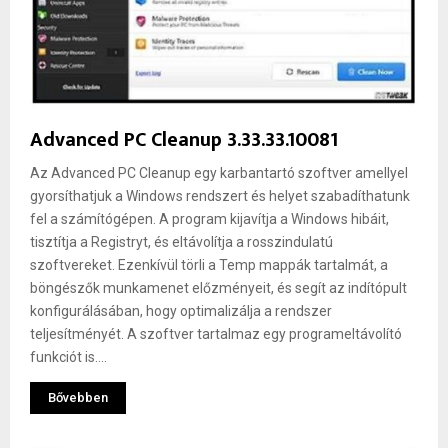
Advanced PC Cleanup 3.33.33.10081
Az Advanced PC Cleanup egy karbantartó szoftver amellyel
gyorsíthatjuk a Windows rendszert és helyet szabadíthatunk
fel a számítógépen. A program kijavítja a Windows hibáit,
tisztítja a Registryt, és eltávolítja a rosszindulatú
szoftvereket. Ezenkívül törli a Temp mappák tartalmát, a
böngészők munkamenet előzményeit, és segít az indítópult
konfigurálásában, hogy optimalizálja a rendszer
teljesítményét. A szoftver tartalmaz egy programeltávolító
funkciót is....
Bővebben