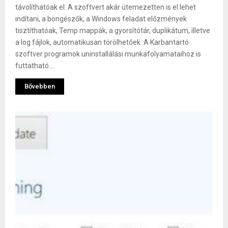
távolíthatóak el. A szoftvert akár ütemezetten is el lehet
indítani, a böngészők, a Windows feladat előzmények
tisztíthatóak, Temp mappák, a gyorsítótár, duplikátum, illetve
a log fájlok, automatikusan törölhetőek. A Karbantartó
szoftver programok uninstallálási munkafolyamataihoz is
futtatható....
Bővebben