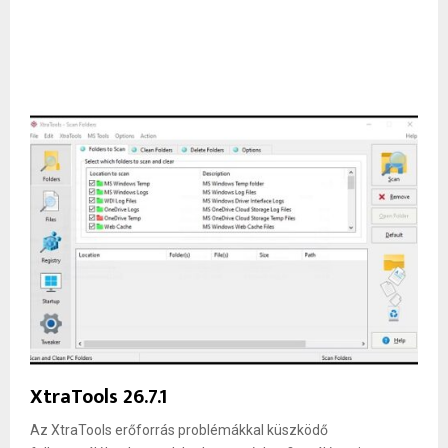
XtraTools 26.7.1
Az XtraTools erőforrás problémákkal küszködő