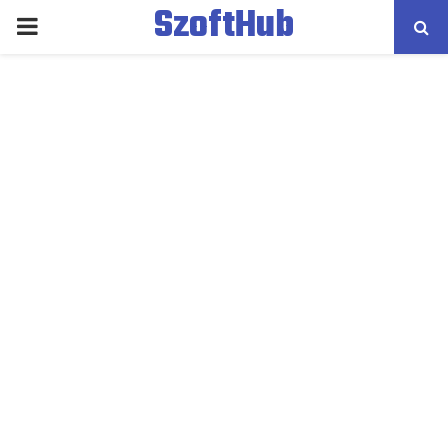
SzoftHub
PRIMARY
MENU