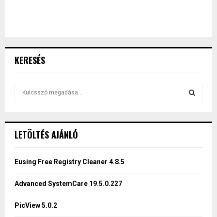
KERESÉS
S
e
a
S
r
c
E
LETÖLTÉS AJÁNLÓ
h
f
A
o
Eusing Free Registry Cleaner 4.8.5
r
R
:
Advanced SystemCare 19.5.0.227
C
PicView 5.0.2
H