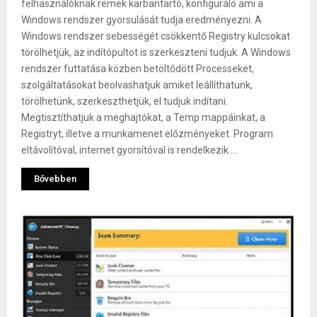
felhasználóknak remek karbantartó, konfiguráló ami a
Windows rendszer gyorsulását tudja eredményezni. A
Windows rendszer sebességét csökkentő Registry kulcsokat
törölhetjük, az indítópultot is szerkeszteni tudjuk. A Windows
rendszer futtatása közben betöltődött Processeket,
szolgáltatásokat beolvashatjuk amiket leállíthatunk,
törölhetünk, szerkeszthetjük, el tudjuk indítani.
Megtisztíthatjuk a meghajtókat, a Temp mappáinkat, a
Registryt, illetve a munkamenet előzményeket. Program
eltávolítóval, internet gyorsítóval is rendelkezik....
Bővebben