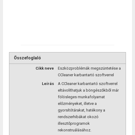
Összefoglaló
Cikk neve
Eszközproblémák megszüntetése a
CCleaner karbantartó szoftverrel
Leírás
A CCleaner karbantartó szoftverrel
eltávolíthatjuk a böngészőkből már
fölösleges munkafolyamat
előzményeket, illetve a
gyorsítótárakat, hatékony a
rendszerhibákat okozó
illesztőprogramok
rekonstruálásához.