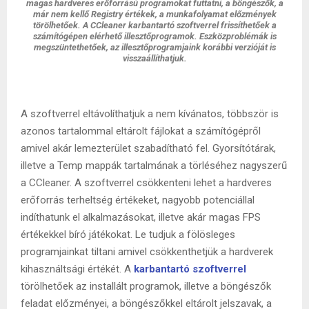
magas hardveres erőforrású programokat futtatni, a böngészők, a
már nem kellő Registry értékek, a munkafolyamat előzmények
törölhetőek. A CCleaner karbantartó szoftverrel frissíthetőek a
számítógépen elérhető illesztőprogramok. Eszközproblémák is
megszüntethetőek, az illesztőprogramjaink korábbi verzióját is
visszaállíthatjuk.
A szoftverrel eltávolíthatjuk a nem kívánatos, többször is
azonos tartalommal eltárolt fájlokat a számítógépről
amivel akár lemezterület szabadítható fel. Gyorsítótárak,
illetve a Temp mappák tartalmának a törléséhez nagyszerű
a CCleaner. A szoftverrel csökkenteni lehet a hardveres
erőforrás terheltség értékeket, nagyobb potenciállal
indíthatunk el alkalmazásokat, illetve akár magas FPS
értékekkel bíró játékokat. Le tudjuk a fölösleges
programjainkat tiltani amivel csökkenthetjük a hardverek
kihasználtsági értékét. A
karbantartó
s
zoftverrel
törölhetőek az installált programok, illetve a böngészők
feladat előzményei, a böngészőkkel eltárolt jelszavak, a