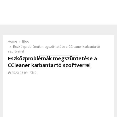
Home
Blog
Eszközproblémák megszüntetése a CCleaner karbantartó
szoftverrel
Eszközproblémák megszüntetése a
CCleaner karbantartó szoftverrel
2023-06-09
0