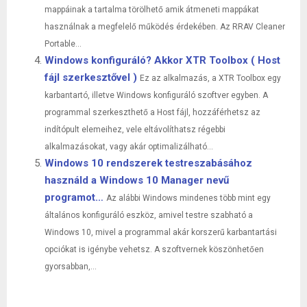
mappáinak a tartalma törölhető amik átmeneti mappákat
használnak a megfelelő működés érdekében. Az RRAV Cleaner
Portable...
Windows konfiguráló? Akkor XTR Toolbox ( Host
fájl szerkesztővel )
Ez az alkalmazás, a XTR Toolbox egy
karbantartó, illetve Windows konfiguráló szoftver egyben. A
programmal szerkeszthető a Host fájl, hozzáférhetsz az
indítópult elemeihez, vele eltávolíthatsz régebbi
alkalmazásokat, vagy akár optimalizálható...
Windows 10 rendszerek testreszabásához
használd a Windows 10 Manager nevű
programot…
Az alábbi Windows mindenes több mint egy
általános konfiguráló eszköz, amivel testre szabható a
Windows 10, mivel a programmal akár korszerű karbantartási
opciókat is igénybe vehetsz. A szoftvernek köszönhetően
gyorsabban,...