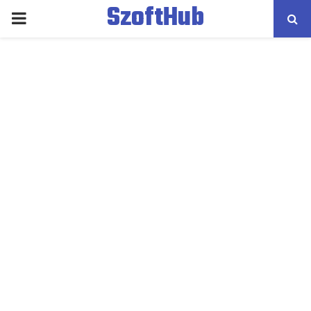
SzoftHub
PRIMARY
MENU