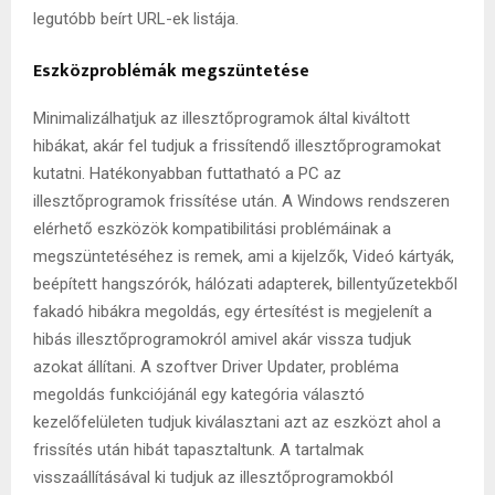
legutóbb beírt URL-ek listája.
Eszközproblémák megszüntetése
Minimalizálhatjuk az illesztőprogramok által kiváltott
hibákat, akár fel tudjuk a frissítendő illesztőprogramokat
kutatni. Hatékonyabban futtatható a PC az
illesztőprogramok frissítése után. A Windows rendszeren
elérhető eszközök kompatibilitási problémáinak a
megszüntetéséhez is remek, ami a kijelzők, Videó kártyák,
beépített hangszórók, hálózati adapterek, billentyűzetekből
fakadó hibákra megoldás, egy értesítést is megjelenít a
hibás illesztőprogramokról amivel akár vissza tudjuk
azokat állítani. A szoftver Driver Updater, probléma
megoldás funkciójánál egy kategória választó
kezelőfelületen tudjuk kiválasztani azt az eszközt ahol a
frissítés után hibát tapasztaltunk. A tartalmak
visszaállításával ki tudjuk az illesztőprogramokból