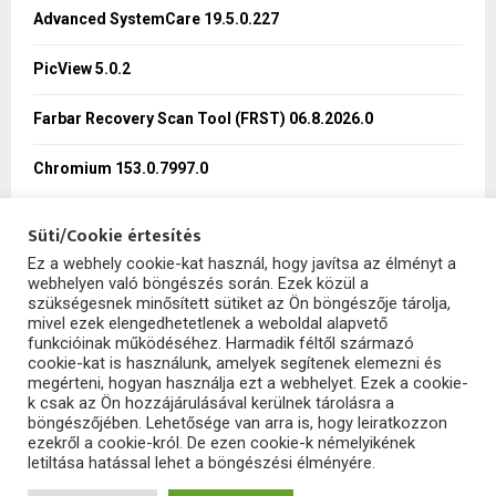
:
Advanced SystemCare 19.5.0.227
C
PicView 5.0.2
H
Farbar Recovery Scan Tool (FRST) 06.8.2026.0
Chromium 153.0.7997.0
Süti/Cookie értesítés
Ez a webhely cookie-kat használ, hogy javítsa az élményt a
webhelyen való böngészés során. Ezek közül a
SzoftHub
szükségesnek minősített sütiket az Ön böngészője tárolja,
mivel ezek elengedhetetlenek a weboldal alapvető
funkcióinak működéséhez. Harmadik féltől származó
cookie-kat is használunk, amelyek segítenek elemezni és
megérteni, hogyan használja ezt a webhelyet. Ezek a cookie-
k csak az Ön hozzájárulásával kerülnek tárolásra a
böngészőjében. Lehetősége van arra is, hogy leiratkozzon
ezekről a cookie-król. De ezen cookie-k némelyikének
letiltása hatással lehet a böngészési élményére.
2025 - szofthub.hu. All Right Reserved.
SzoftHub