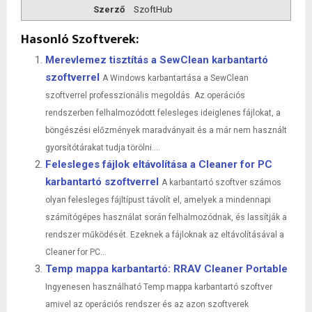
Szerző
SzoftHub
Hasonló Szoftverek:
Merevlemez tisztítás a SewClean karbantartó
szoftverrel
A Windows karbantartása a SewClean
szoftverrel professzionális megoldás. Az operációs
rendszerben felhalmozódott felesleges ideiglenes fájlokat, a
böngészési előzmények maradványait és a már nem használt
gyorsítótárakat tudja törölni....
Felesleges fájlok eltávolítása a Cleaner for PC
karbantartó szoftverrel
A karbantartó szoftver számos
olyan felesleges fájltípust távolít el, amelyek a mindennapi
számítógépes használat során felhalmozódnak, és lassítják a
rendszer működését. Ezeknek a fájloknak az eltávolításával a
Cleaner for PC...
Temp mappa karbantartó: RRAV Cleaner Portable
Ingyenesen használható Temp mappa karbantartó szoftver
amivel az operációs rendszer és az azon szoftverek