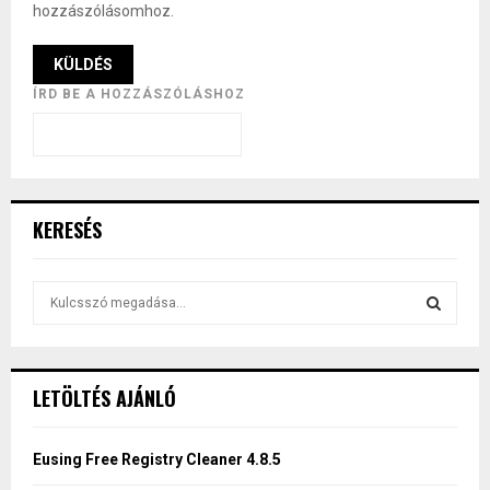
hozzászólásomhoz.
ÍRD BE A HOZZÁSZÓLÁSHOZ
KERESÉS
S
e
a
S
r
c
E
LETÖLTÉS AJÁNLÓ
h
f
A
o
Eusing Free Registry Cleaner 4.8.5
r
R