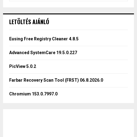
a
S
r
c
E
LETÖLTÉS AJÁNLÓ
h
f
A
o
Eusing Free Registry Cleaner 4.8.5
r
R
:
Advanced SystemCare 19.5.0.227
C
PicView 5.0.2
H
Farbar Recovery Scan Tool (FRST) 06.8.2026.0
Chromium 153.0.7997.0