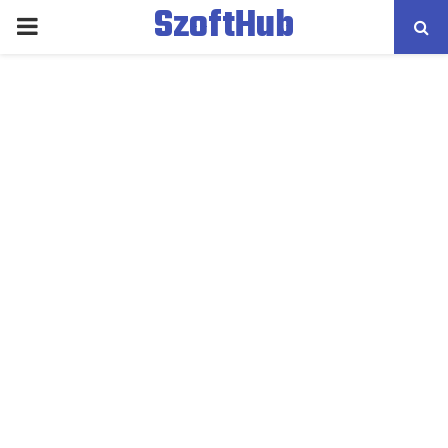
SzoftHub
PRIMARY
MENU