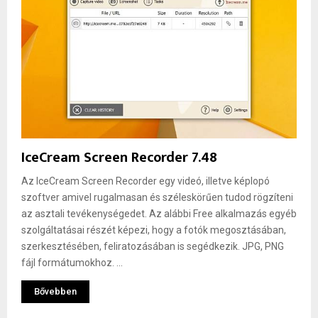
IceCream Screen Recorder 7.48
Az IceCream Screen Recorder egy videó, illetve képlopó
szoftver amivel rugalmasan és széleskörűen tudod rögzíteni
az asztali tevékenységedet. Az alábbi Free alkalmazás egyéb
szolgáltatásai részét képezi, hogy a fotók megosztásában,
szerkesztésében, feliratozásában is segédkezik. JPG, PNG
fájl formátumokhoz. ...
Bővebben