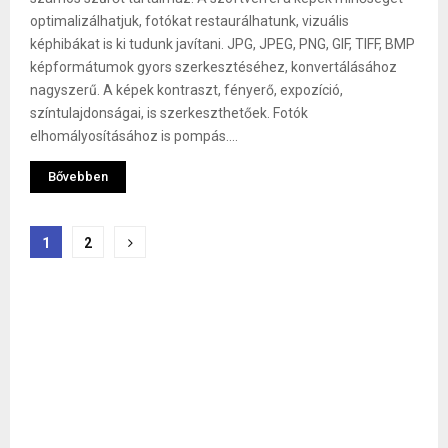
optimalizálhatjuk, fotókat restaurálhatunk, vizuális
képhibákat is ki tudunk javítani. JPG, JPEG, PNG, GIF, TIFF, BMP
képformátumok gyors szerkesztéséhez, konvertálásához
nagyszerű. A képek kontraszt, fényerő, expozíció,
színtulajdonságai, is szerkeszthetőek. Fotók
elhomályosításához is pompás....
Bővebben
Bejegyzések
1
2
lapozása