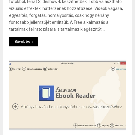
fotókból, tehát Slideshow-k készíthetőek. Több választható
vizuális effektek, háttérzenék hozzáfűzése. Videók vágása,
egyesítés, forgatás, homályosítás, csak hogy néhány
fontosabb jellemzőjét említsük. A Free alkalmazás a
tartalmak feliratozására is tartalmaz kiegészítőt....
Bővebben