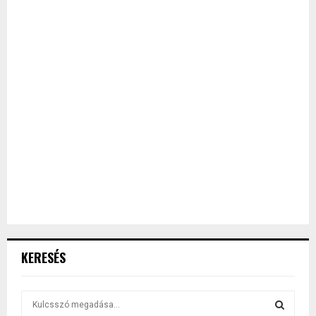
KERESÉS
S
e