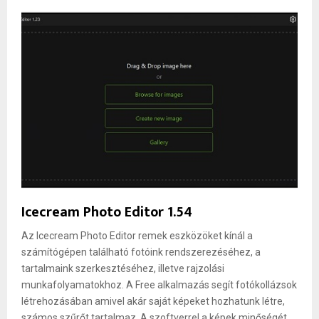
Icecream Photo Editor 1.54
Az Icecream Photo Editor remek eszközöket kínál a
számítógépen található fotóink rendszerezéséhez, a
tartalmaink szerkesztéséhez, illetve rajzolási
munkafolyamatokhoz. A Free alkalmazás segít fotókollázsok
létrehozásában amivel akár saját képeket hozhatunk létre,
számos szűrőt tartalmaz. A szoftverrel a képek minőségét