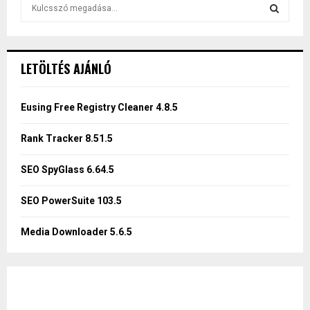
S
e
a
S
r
c
E
LETÖLTÉS AJÁNLÓ
h
f
A
o
Eusing Free Registry Cleaner 4.8.5
r
R
:
Rank Tracker 8.51.5
C
SEO SpyGlass 6.64.5
H
SEO PowerSuite 103.5
Media Downloader 5.6.5