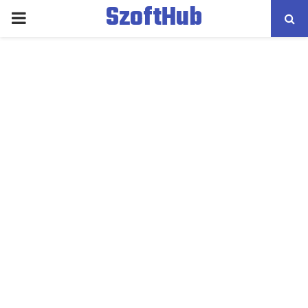
SzoftHub
PRIMARY
MENU