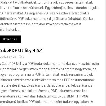
oldalakat távolíthatunk el, tömöríthetjük, szöveges tartalmakat,
lletve fotókat is beszúrhatunk. Egyesíthetjük, illetve darabolhatjuk a
PDF tartalmakat. Az ingyenes PDF szerkesztővel űrlapokat is
kitölthetünk, PDF dokumentumok digitálisan aláírhatóak. Optikai
karakterfelismeréssel fotókból szöveges tartalmakat is
ivonhatunk....
Bővebben
CubePDF Utility 4.5.4
2026-07-28
0
A CubePDF Utility a PDF irodai dokumentumokkal szerkesztési rutin
feladatokat elvégző számítógép futtatók számára nagyszerű, az
ingyenes programmal a PDF tartalmakat rendszerezni is tudjuk.
Kifinomult szerkesztő funkciókat tartalmaz PDF dokumentumok
megtekintéséhez, olvasásához, darabolásához, felosztásához,
egyesítéséhez, oldalak törléséhez, PDF dokumentumok kép
formátumra konvertálási feladataihoz. JPEG, BMP, TIFF PNG
formátumú fotókat PDF dokumentumként tudunk egyesíteni. A