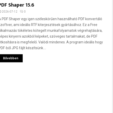
PDF Shaper 15.6
2026-07-12
0
A PDF Shaper egy igen széleskörűen használható PDF konvertáló
szoftver, ami ideális RTF kiterjesztések gyártásához. Ez a Free
alkalmazás tökéletes kötegelt munkafolyamatok végrehajtására,
képes kinyerni azokból képeket, szöveges tartalmakat, de PDF
titkosításra is megfelelő. Valódi mindenes. A program ideális hogy
DF-ből JPG fájlt készítsünk....
Bővebben