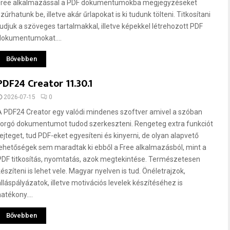
Free alkalmazással a PDF dokumentumokba megjegyzéseket
zúrhatunk be, illetve akár űrlapokat is ki tudunk tölteni. Titkosítani
tudjuk a szöveges tartalmakkal, illetve képekkel létrehozott PDF
dokumentumokat....
Bővebben
PDF24 Creator 11.30.1
2026-07-15
0
A PDF24 Creator egy valódi mindenes szoftver amivel a szóban
forgó dokumentumot tudod szerkeszteni. Rengeteg extra funkciót
rejteget, tud PDF-eket egyesíteni és kinyerni, de olyan alapvető
lehetőségek sem maradtak ki ebből a Free alkalmazásból, mint a
PDF titkosítás, nyomtatás, azok megtekintése. Természetesen
készíteni is lehet vele. Magyar nyelven is tud. Önéletrajzok,
álláspályázatok, illetve motivációs levelek készítéséhez is
atékony....
Bővebben