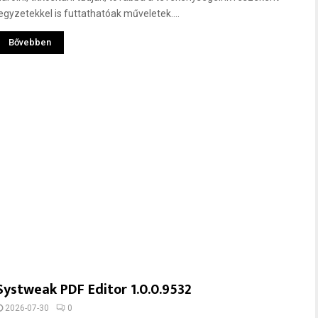
jegyzetekkel is futtathatóak műveletek....
Bővebben
Systweak PDF Editor 1.0.0.9532
2026-07-30
0