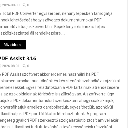
2026-08-03
0
A Total PDF Converter egyszerűen, néhány lépésben támogatja
annak lehetőségét hogy szöveges dokumentumokat PDF
kimenetűvé tudjuk konvertálni. Képek kinyeréséhez is teljes
szközkészlettel áll rendelkezésre. ...
Bővebben
PDF Assist 3.1.6
2026-08-01
0
A PDF Assist szoftvert akkor érdemes használni ha PDF
dokumentumokat auditálnánk és készítenénk szabadkézi rajzokkal,
kiemelésekkel. Egyes feladatokban a PDF tartalmak átrendezésére
és az azok oldalainak törlésére is szükség van. A szoftverrel úgy
tudjuk a PDF dokumentumokat szerkeszteni ahogy csak akarjuk,
konvertálhatjuk amellett darabolhatjuk, egyesíthetjük, azonkívül
titkosíthatjuk. PDF portfóliókat is létrehozhatunk. A program
rengeteg gyakori PDF szerkesztő szolgáltatást biztosít amivel akár
zárolni, titkosítani tudjuk, továbbá a tevékenységeink részeként