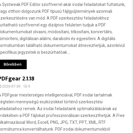
A Systweak PDF Editor szoftverrel akár irodai feladatokat futtatunk,
vagy otthon dolgozunk PDF típusú fájlgyűjtemények azonnali
szerkesztésére van mód. A PDF szerkesztési feladatokhoz
futtatható szoftverrel egy dizájnos felületen tudjuk a PDF
dokumentumokat olvasni, módosítani, titkosítani, konvertálni,
ömöríteni, digitálisan aláírni, darabolni és egyesíteni. A digitális
formátumban található dokumentumokat átnevezhetjük, azonkívül
specifikus jegyzetek is beszúrhatóak....
Bővebben
PDFgear 2.1.18
2026-07-30
0
A PDFgear mesterséges intelligenciával, PDF irodai tartalmak
végtelen mennyiségű eszközökkel történő szerkesztési
feladataihoz remek. Az irodai feladataink optimalizálásának az
érdekében a PDF fájlokat professzionálisan szerkeszthetjük. A Free
alkalmazással Word, Excell, PNG, JPG, TXT, PPT, XML, RTF
formátumra konvertálhatunk. PDF irodai dokumentumokból