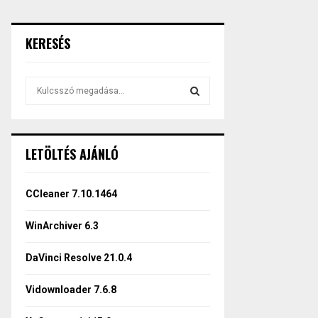
KERESÉS
S
e
a
S
r
c
E
LETÖLTÉS AJÁNLÓ
h
f
A
o
CCleaner 7.10.1464
r
R
:
WinArchiver 6.3
C
DaVinci Resolve 21.0.4
H
Vidownloader 7.6.8