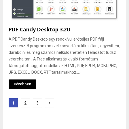
PDF Candy Desktop 3.20
A PDF Candy Desktop egy rendkívül erőteljes PDF fájl
szerkesztő program amivel konvertálni titkosítani, egyesíteni,
darabolni és még számos nélkülözhetetlen feladatot tudsz
végrehajtani. A Free alkalmazás kiváló formátum
támogatottsággal rendelkezik HTML, PDF, EPUB, MOBI, PNG,
JPG, EXCEL, DOCX, RTF tartalmakhoz....
Bővebben
Bejegyzések
1
2
3
lapozása