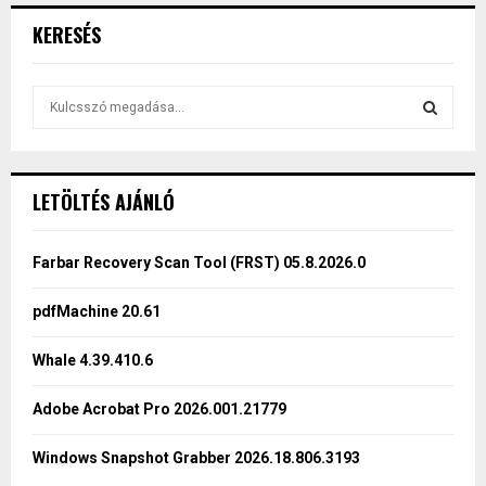
KERESÉS
S
e
a
S
r
c
E
LETÖLTÉS AJÁNLÓ
h
f
A
o
Farbar Recovery Scan Tool (FRST) 05.8.2026.0
r
R
:
pdfMachine 20.61
C
Whale 4.39.410.6
H
Adobe Acrobat Pro 2026.001.21779
Windows Snapshot Grabber 2026.18.806.3193