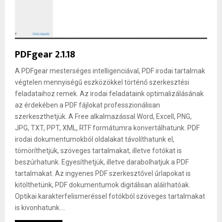
PDFgear 2.1.18
A PDFgear mesterséges intelligenciával, PDF irodai tartalmak
végtelen mennyiségű eszközökkel történő szerkesztési
feladataihoz remek. Az irodai feladataink optimalizálásának
az érdekében a PDF fájlokat professzionálisan
szerkeszthetjük. A Free alkalmazással Word, Excell, PNG,
JPG, TXT, PPT, XML, RTF formátumra konvertálhatunk. PDF
irodai dokumentumokból oldalakat távolíthatunk el,
tömöríthetjük, szöveges tartalmakat, illetve fotókat is
beszúrhatunk. Egyesíthetjük, illetve darabolhatjuk a PDF
tartalmakat. Az ingyenes PDF szerkesztővel űrlapokat is
kitölthetünk, PDF dokumentumok digitálisan aláírhatóak.
Optikai karakterfelismeréssel fotókból szöveges tartalmakat
is kivonhatunk....