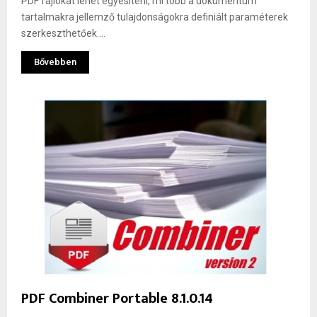
PDF fájlokat lehet egyesíteni, mi több a dokumentum
tartalmakra jellemző tulajdonságokra definiált paraméterek
szerkeszthetőek....
Bővebben
PDF Combiner Portable 8.1.0.14