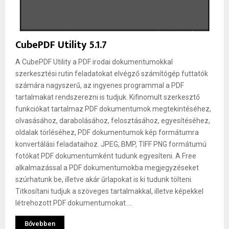
CubePDF Utility 5.1.7
A CubePDF Utility a PDF irodai dokumentumokkal
szerkesztési rutin feladatokat elvégző számítógép futtatók
számára nagyszerű, az ingyenes programmal a PDF
tartalmakat rendszerezni is tudjuk. Kifinomult szerkesztő
funkciókat tartalmaz PDF dokumentumok megtekintéséhez,
olvasásához, darabolásához, felosztásához, egyesítéséhez,
oldalak törléséhez, PDF dokumentumok kép formátumra
konvertálási feladataihoz. JPEG, BMP, TIFF PNG formátumú
fotókat PDF dokumentumként tudunk egyesíteni. A Free
alkalmazással a PDF dokumentumokba megjegyzéseket
szúrhatunk be, illetve akár űrlapokat is ki tudunk tölteni.
Titkosítani tudjuk a szöveges tartalmakkal, illetve képekkel
létrehozott PDF dokumentumokat....
Bővebben