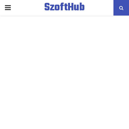
SzoftHub
PRIMARY
MENU