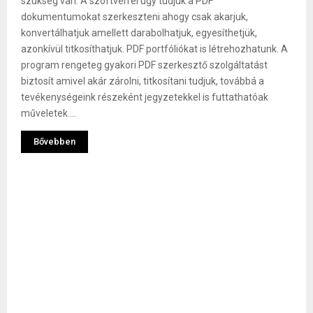
szükség van. A szoftverrel úgy tudjuk a PDF
dokumentumokat szerkeszteni ahogy csak akarjuk,
konvertálhatjuk amellett darabolhatjuk, egyesíthetjük,
azonkívül titkosíthatjuk. PDF portfóliókat is létrehozhatunk. A
program rengeteg gyakori PDF szerkesztő szolgáltatást
biztosít amivel akár zárolni, titkosítani tudjuk, továbbá a
tevékenységeink részeként jegyzetekkel is futtathatóak
műveletek....
Bővebben