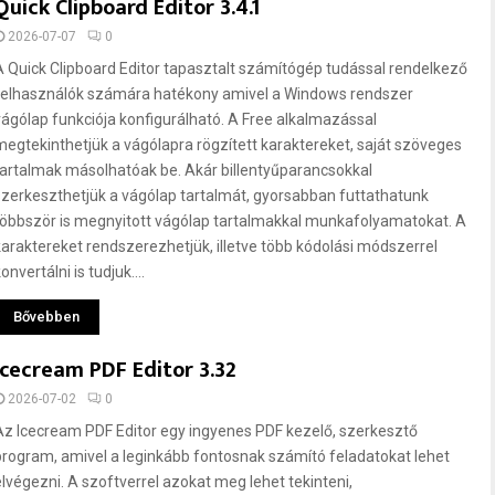
Quick Clipboard Editor 3.4.1
2026-07-07
0
A Quick Clipboard Editor tapasztalt számítógép tudással rendelkező
felhasználók számára hatékony amivel a Windows rendszer
vágólap funkciója konfigurálható. A Free alkalmazással
megtekinthetjük a vágólapra rögzített karaktereket, saját szöveges
tartalmak másolhatóak be. Akár billentyűparancsokkal
szerkeszthetjük a vágólap tartalmát, gyorsabban futtathatunk
többször is megnyitott vágólap tartalmakkal munkafolyamatokat. A
karaktereket rendszerezhetjük, illetve több kódolási módszerrel
onvertálni is tudjuk....
Bővebben
Icecream PDF Editor 3.32
2026-07-02
0
Az Icecream PDF Editor egy ingyenes PDF kezelő, szerkesztő
program, amivel a leginkább fontosnak számító feladatokat lehet
elvégezni. A szoftverrel azokat meg lehet tekinteni,