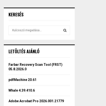
KERESÉS
S
e
a
S
r
c
E
LETÖLTÉS AJÁNLÓ
h
f
A
o
Farbar Recovery Scan Tool (FRST)
r
R
05.8.2026.0
:
C
pdfMachine 20.61
H
Whale 4.39.410.6
Adobe Acrobat Pro 2026.001.21779