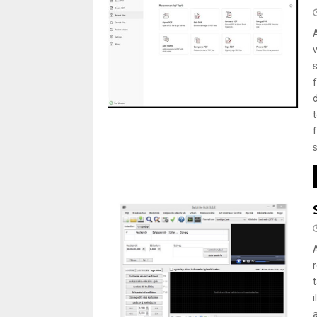
t
t
i