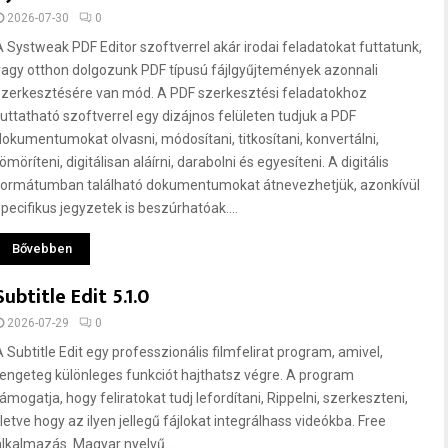
2026-07-30
0
A Systweak PDF Editor szoftverrel akár irodai feladatokat futtatunk,
vagy otthon dolgozunk PDF típusú fájlgyűjtemények azonnali
szerkesztésére van mód. A PDF szerkesztési feladatokhoz
futtatható szoftverrel egy dizájnos felületen tudjuk a PDF
dokumentumokat olvasni, módosítani, titkosítani, konvertálni,
ömöríteni, digitálisan aláírni, darabolni és egyesíteni. A digitális
formátumban található dokumentumokat átnevezhetjük, azonkívül
specifikus jegyzetek is beszúrhatóak....
Bővebben
Subtitle Edit 5.1.0
2026-07-29
0
A Subtitle Edit egy professzionális filmfelirat program, amivel,
rengeteg különleges funkciót hajthatsz végre. A program
ámogatja, hogy feliratokat tudj lefordítani, Rippelni, szerkeszteni,
lletve hogy az ilyen jellegű fájlokat integrálhass videókba. Free
alkalmazás. Magyar nyelvű....