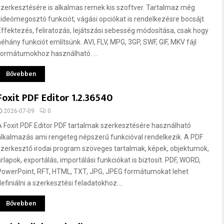
szerkesztésére is alkalmas remek kis szoftver. Tartalmaz még
videómegosztó funkciót, vágási opciókat is rendelkezésre bocsájt.
Effektezés, feliratozás, lejátszási sebesség módosítása, csak hogy
néhány funkciót említsünk. AVI, FLV, MPG, 3GP, SWF, GIF, MKV fájl
formátumokhoz használható. ...
Bővebben
Foxit PDF Editor 1.2.36540
2026-07-09
0
A Foxit PDF Editor PDF tartalmak szerkesztésére használható
alkalmazás ami rengeteg népszerű funkcióval rendelkezik. A PDF
szerkesztő irodai program szöveges tartalmak, képek, objektumok,
űrlapok, exportálás, importálási funkciókat is biztosít. PDF, WORD,
PowerPoint, RFT, HTML, TXT, JPG, JPEG formátumokat lehet
efiniálni a szerkesztési feladatokhoz....
Bővebben