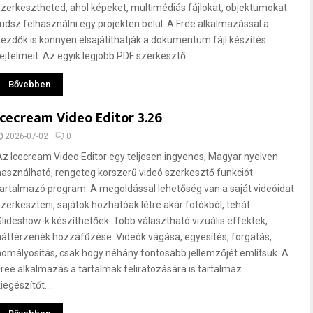
szerkesztheted, ahol képeket, multimédiás fájlokat, objektumokat
tudsz felhasználni egy projekten belül. A Free alkalmazással a
kezdők is könnyen elsajátíthatják a dokumentum fájl készítés
rejtelmeit. Az egyik legjobb PDF szerkesztő....
Bővebben
Icecream Video Editor 3.26
2026-07-02
0
Az Icecream Video Editor egy teljesen ingyenes, Magyar nyelven
használható, rengeteg korszerű videó szerkesztő funkciót
tartalmazó program. A megoldással lehetőség van a saját videóidat
szerkeszteni, sajátok hozhatóak létre akár fotókból, tehát
Slideshow-k készíthetőek. Több választható vizuális effektek,
háttérzenék hozzáfűzése. Videók vágása, egyesítés, forgatás,
homályosítás, csak hogy néhány fontosabb jellemzőjét említsük. A
Free alkalmazás a tartalmak feliratozására is tartalmaz
iegészítőt....