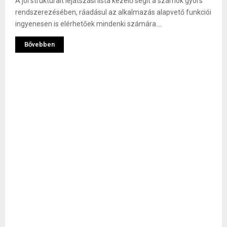
A jól strukturált lejátszási lista kezelő segít a számok gyors
rendszerezésében, ráadásul az alkalmazás alapvető funkciói
ingyenesen is elérhetőek mindenki számára....
Bővebben