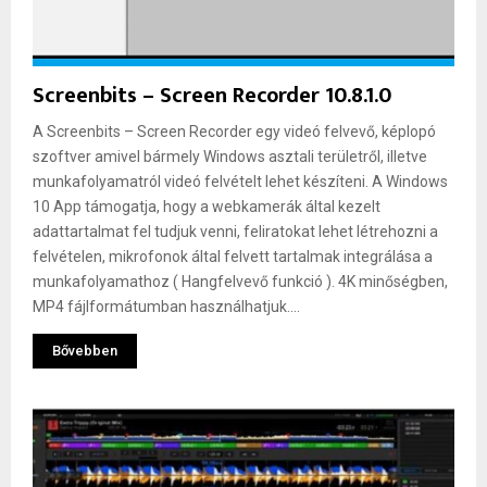
Screenbits – Screen Recorder 10.8.1.0
A Screenbits – Screen Recorder egy videó felvevő, képlopó
szoftver amivel bármely Windows asztali területről, illetve
munkafolyamatról videó felvételt lehet készíteni. A Windows
10 App támogatja, hogy a webkamerák által kezelt
adattartalmat fel tudjuk venni, feliratokat lehet létrehozni a
felvételen, mikrofonok által felvett tartalmak integrálása a
munkafolyamathoz ( Hangfelvevő funkció ). 4K minőségben,
MP4 fájlformátumban használhatjuk....
Bővebben