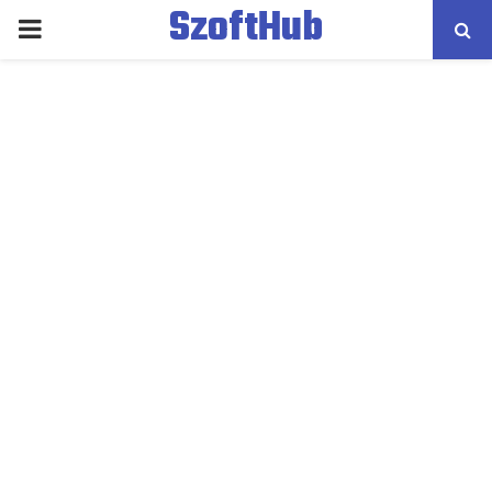
SzoftHub
PRIMARY
MENU