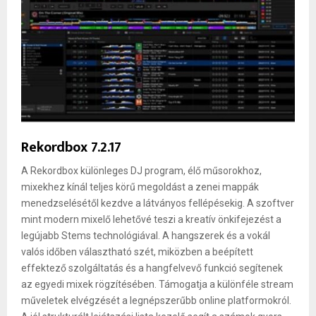
Rekordbox 7.2.17
A Rekordbox különleges DJ program, élő műsorokhoz,
mixekhez kínál teljes körű megoldást a zenei mappák
menedzselésétől kezdve a látványos fellépésekig. A szoftver
mint modern mixelő lehetővé teszi a kreatív önkifejezést a
legújabb Stems technológiával. A hangszerek és a vokál
valós időben választható szét, miközben a beépített
effektező szolgáltatás és a hangfelvevő funkció segítenek
az egyedi mixek rögzítésében. Támogatja a különféle stream
műveletek elvégzését a legnépszerűbb online platformokról.