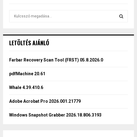
S
e
a
S
r
c
E
LETÖLTÉS AJÁNLÓ
h
f
A
o
Farbar Recovery Scan Tool (FRST) 05.8.2026.0
r
R
:
pdfMachine 20.61
C
Whale 4.39.410.6
H
Adobe Acrobat Pro 2026.001.21779
Windows Snapshot Grabber 2026.18.806.3193