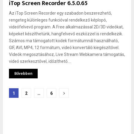
iTop Screen Recorder 6.5.0.65
Az iTop Screen Recorder egy szabadon beszerezhető,
rengeteg különleges funkcióval rendelkező képlopó,
videófelvevő program. A Free alkalmazással 2D/3D videókat,
képeket készíthetünk, hangfelvevő eszközzel is rendelkezik.
Számos ma támogatott kodek formátumnál használható,
GIF, AVI, MP4, 12 formátum, videó konvertáló kiegészítővel.
Videók megosztásához, Live Stream Webkamera támogatás,
videó szerkesztővel, időzíthető....
Bővebben
Bejegyzések
1
2
…
6
lapozása