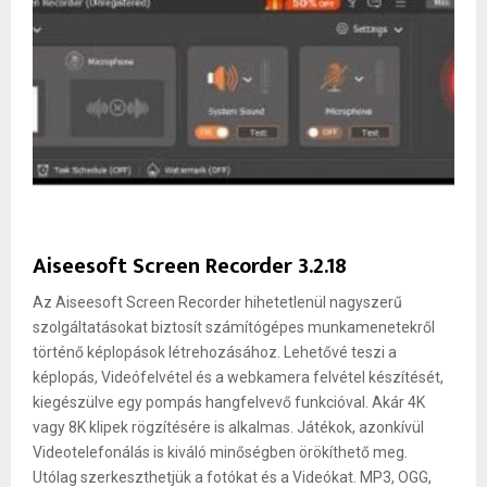
Aiseesoft Screen Recorder 3.2.18
Az Aiseesoft Screen Recorder hihetetlenül nagyszerű
szolgáltatásokat biztosít számítógépes munkamenetekről
történő képlopások létrehozásához. Lehetővé teszi a
képlopás, Videófelvétel és a webkamera felvétel készítését,
kiegészülve egy pompás hangfelvevő funkcióval. Akár 4K
vagy 8K klipek rögzítésére is alkalmas. Játékok, azonkívül
Videotelefonálás is kiváló minőségben örökíthető meg.
Utólag szerkeszthetjük a fotókat és a Videókat. MP3, OGG,