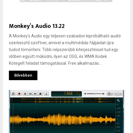
Monkey’s Audio 13.22
A Monkey’s Audio egy teljesen szabadon kipróbálható audió
szerkesztő szoftver, amivel a multimédiás fájljaidat újra
tudod tömöríteni. Több népszerűbb kiterjesztéssel tud egy
időben együtt működni, ilyen az OGG, és WMA Kodek.
Kötegelt feladat támogatással. Free alkalmazás....
Bővebben