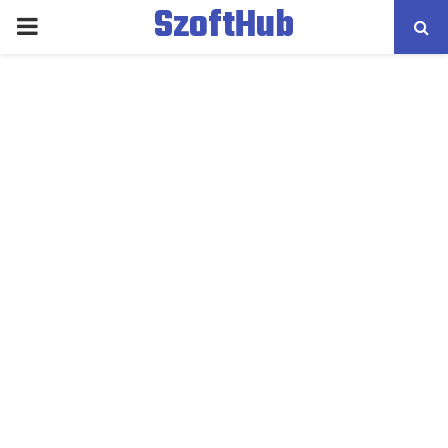
SzoftHub
PRIMARY
MENU