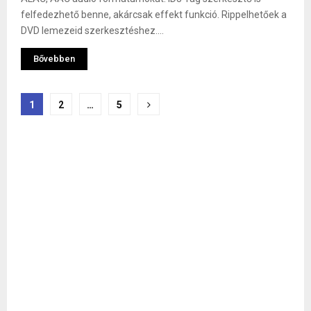
felfedezhető benne, akárcsak effekt funkció. Rippelhetőek a
DVD lemezeid szerkesztéshez....
Bővebben
Bejegyzések
1
2
…
5
lapozása