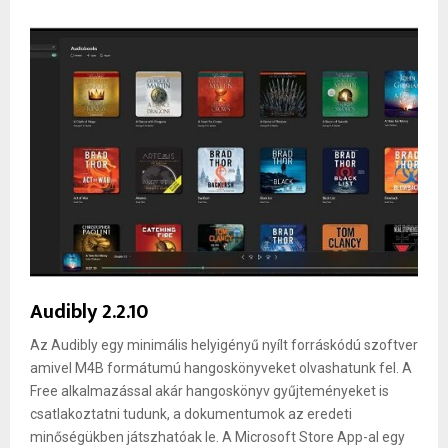
Audibly 2.2.10
Az Audibly egy minimális helyigényű nyílt forráskódú szoftver
amivel M4B formátumú hangoskönyveket olvashatunk fel. A
Free alkalmazással akár hangoskönyv gyűjteményeket is
csatlakoztatni tudunk, a dokumentumok az eredeti
minőségükben játszhatóak le. A Microsoft Store App-al egy