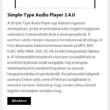
Simple-Type Audio Player 2.4.0
A Simple-Type Audio Player egy teljesen ingyenes
zenelejátszó, amely a minimalista külső mögött meglepően
széleskörű funkcionalitást kínál a zenerajongóknak. A
szoftver szinte minden népszerű formátummal elboldogul. A
Free alkalmazás zökkenőmentesen kezeli az MP3, AIFF,
FLAC, WAV, WMA, OGG, CD-DA és AAC kiterjesztésű fájlokat
is. A felhasználók kényelmét a könnyen összeállítható és
kezelhető lejátszási listák szolgálják, míg a hangzás
tökéletesítéséről a beépített Equalizer és a precíz
hangszínszabályozó gondoskodik. Az igényesebb hallgatók
számára Online rádió, zene effektező szolgáltatást is
lehetővé tud tenni. Biztosítva, hogy minden stílus a lehető
legjobb minőségben szólaljon meg....
Bővebben