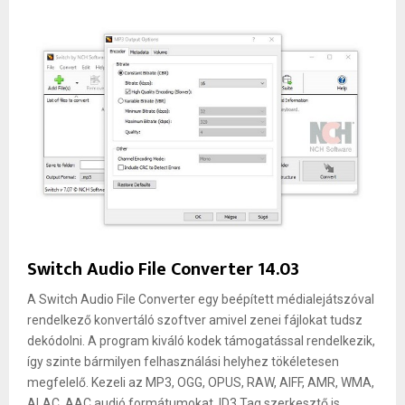
Switch Audio File Converter 14.03
A Switch Audio File Converter egy beépített médialejátszóval
rendelkező konvertáló szoftver amivel zenei fájlokat tudsz
dekódolni. A program kiváló kodek támogatással rendelkezik,
így szinte bármilyen felhasználási helyhez tökéletesen
megfelelő. Kezeli az MP3, OGG, OPUS, RAW, AIFF, AMR, WMA,
ALAC, AAC audió formátumokat. ID3 Tag szerkesztő is