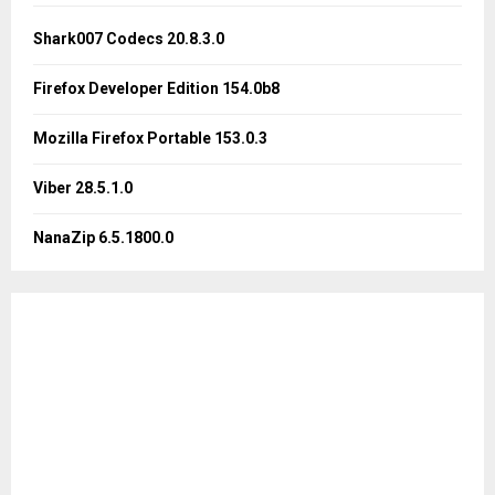
f
A
o
Shark007 Codecs 20.8.3.0
r
R
:
Firefox Developer Edition 154.0b8
C
Mozilla Firefox Portable 153.0.3
H
Viber 28.5.1.0
NanaZip 6.5.1800.0