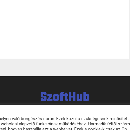
SzoftHub
bhelyen való böngészés során. Ezek közül a szükségesnek minősített
 a weboldal alapvető funkcióinak működéséhez. Harmadik féltől szár
eni, hogyan használja ezt a webhelyet. Ezek a cookie-k csak az Ön