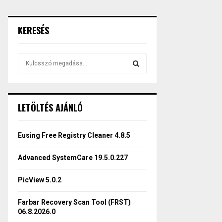
KERESÉS
S
e
a
S
r
c
E
LETÖLTÉS AJÁNLÓ
h
f
A
o
Eusing Free Registry Cleaner 4.8.5
r
R
:
Advanced SystemCare 19.5.0.227
C
PicView 5.0.2
H
Farbar Recovery Scan Tool (FRST)
06.8.2026.0