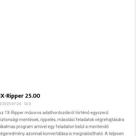
1X-Ripper 25.00
2025-07-24
0
Az 1X-Ripper műsoros adathordozókról történő egyszerű
biztonsági mentések, rippelés, másolási feladatok végrehajtására
alkalmas program amivel egy feladaton belül a mentendő
végeredmény azonnali konvertálása is megvalósítható. A teljesen