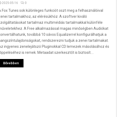
2025-05-16
0
A Fox Tunes sok különleges funkciót oszt meg a felhasználóival
zenei tartalmakhoz, az elérésükhöz. A szoftver kiváló
szolgáltatásokat tartalmaz multimédiás tartalmakkal különféle
műveletekhez. A Free alkalmazással magas minőségben Audiókat
konvertálhatunk, továbbá 10 sávos Equalizerrel konfigurálhatjuk a
hangszíntulajdonságokat, rendszerezni tudjuk a zenei tartalmakat.
Az ingyenes zenelejátszó Pluginokkal CD lemezek másolásához és
Rippeléséhez is remek. Metaadat szerkesztőt is biztosít....
Bővebben