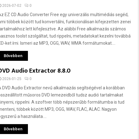
2026-07-02
0
Az EZ CD Audio Converter Free egy univerzális multimédiás segéd,
ami többek között tud konvertálni, funkcionálisan kifejezetten zenei
tartalmakhoz lett kifejlesztve. Az alábbi Free alkalmazás számos
hasznos toolst szolgáltat, tud rippelni, metadatokat kezelni továbbá
CD-ket írni. Ismeri az MP3, OGG, WAV, WMA formátumokat....
Bővebben
DVD Audio Extractor 8.8.0
2026-01-25
0
A DVD Audio Extractor nevű alkalmazás segítségével a korábban
összeállított műsoros DVD lemezeidből tudsz audió tartalmakat
kinyerni, rippelni. A szoftver több népszerűbb formátumba is tud
menteni, többek között MP3, OGG, WAV, FLAC, ALAC. Nagyon
egyszerű a használata....
Bővebben