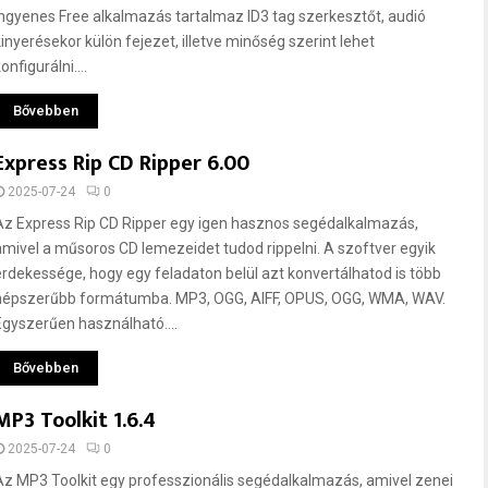
ingyenes Free alkalmazás tartalmaz ID3 tag szerkesztőt, audió
kinyerésekor külön fejezet, illetve minőség szerint lehet
onfigurálni....
Bővebben
Express Rip CD Ripper 6.00
2025-07-24
0
Az Express Rip CD Ripper egy igen hasznos segédalkalmazás,
amivel a műsoros CD lemezeidet tudod rippelni. A szoftver egyik
érdekessége, hogy egy feladaton belül azt konvertálhatod is több
népszerűbb formátumba. MP3, OGG, AIFF, OPUS, OGG, WMA, WAV.
Egyszerűen használható....
Bővebben
MP3 Toolkit 1.6.4
2025-07-24
0
Az MP3 Toolkit egy professzionális segédalkalmazás, amivel zenei