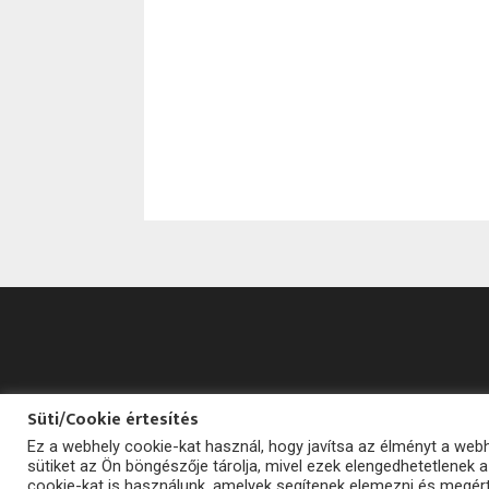
Süti/Cookie értesítés
Ez a webhely cookie-kat használ, hogy javítsa az élményt a we
sütiket az Ön böngészője tárolja, mivel ezek elengedhetetlenek
cookie-kat is használunk, amelyek segítenek elemezni és megért