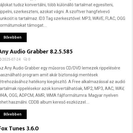
fájlokat tudsz konvertálni, több különálló tartalmat egyesíteni,
rippelni, szerkeszteni, azokat vágni. A szoftver hangfelvevő
funkciót is tartalmaz. ID3 Tag szerkesztővel. MP3, WAVE, FLAC, OGG
formátumokat támogat....
Bővebben
Any Audio Grabber 8.2.5.585
2025-07-24
0
Az Any Audio Grabber egy műsoros CD/DVD lemezek rippelésére
használható program amit akár biztonsági mentések
létrehozásához hatékony kiegészítő. A Free alkalmazással az audió
tartalmak rippelésekor azok konvertálhatóak, MP2, MP3, AAC, WAV,
M4A, OGG, ADPCM, AMR, WMA fájlformátumra. Magyar nyelven
lehet használni. CDDB album kereső eszközzel....
Bővebben
Fox Tunes 3.6.0