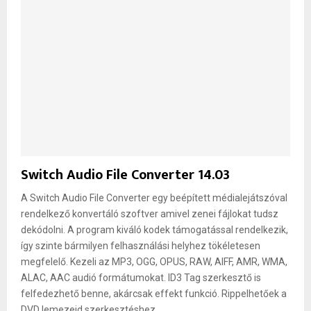
Switch Audio File Converter 14.03
A Switch Audio File Converter egy beépített médialejátszóval
rendelkező konvertáló szoftver amivel zenei fájlokat tudsz
dekódolni. A program kiváló kodek támogatással rendelkezik,
így szinte bármilyen felhasználási helyhez tökéletesen
megfelelő. Kezeli az MP3, OGG, OPUS, RAW, AIFF, AMR, WMA,
ALAC, AAC audió formátumokat. ID3 Tag szerkesztő is
felfedezhető benne, akárcsak effekt funkció. Rippelhetőek a
DVD lemezeid szerkesztéshez....