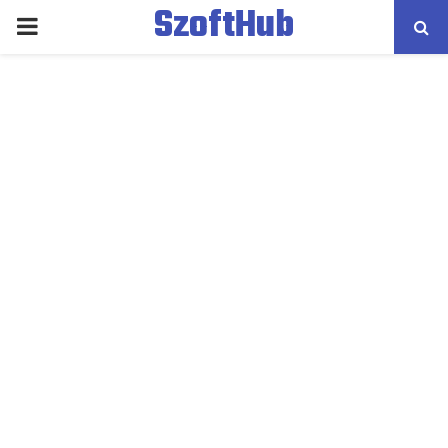
SzoftHub
PRIMARY
MENU