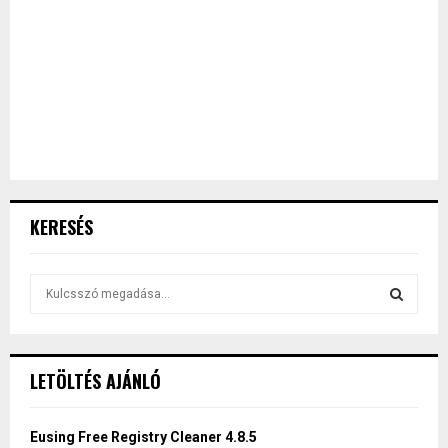
KERESÉS
S
e
a
S
r
c
E
LETÖLTÉS AJÁNLÓ
h
f
A
o
Eusing Free Registry Cleaner 4.8.5