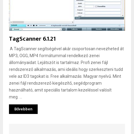
TagScanner 6.1.21
A TagScanner segítségével akár csoportosan nevezheted át
MP3, OGG, MP4 formátummal rendelkező zenei
állományaidat. Lejátszót is tartalmaz. Profi zenei fájl
rendszerező alkalmazás, ami ideális hogy szerkeszteni tudd
vele az ID3 tagokat is. Free alkalmazás. Magyar nyelvű. Mint
zenei fájl rendszerező kiegészítő, segédprogram
használható, amit speciális tartalom kezeléssel valósít
meg. ...
Bővebben