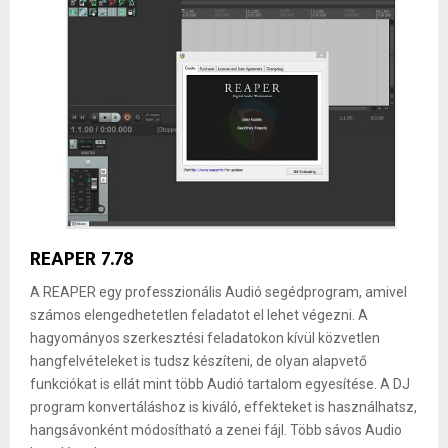
REAPER 7.78
A REAPER egy professzionális Audió segédprogram, amivel
számos elengedhetetlen feladatot el lehet végezni. A
hagyományos szerkesztési feladatokon kívül közvetlen
hangfelvételeket is tudsz készíteni, de olyan alapvető
funkciókat is ellát mint több Audió tartalom egyesítése. A DJ
program konvertáláshoz is kiváló, effekteket is használhatsz,
hangsávonként módosítható a zenei fájl. Több sávos Audio