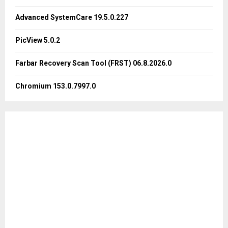
r
R
:
Advanced SystemCare 19.5.0.227
C
PicView 5.0.2
H
Farbar Recovery Scan Tool (FRST) 06.8.2026.0
Chromium 153.0.7997.0