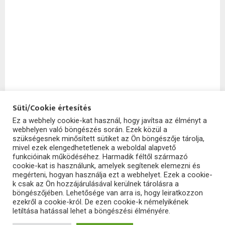
Süti/Cookie értesítés
Ez a webhely cookie-kat használ, hogy javítsa az élményt a
webhelyen való böngészés során. Ezek közül a
SzoftHub
szükségesnek minősített sütiket az Ön böngészője tárolja,
mivel ezek elengedhetetlenek a weboldal alapvető
funkcióinak működéséhez. Harmadik féltől származó
cookie-kat is használunk, amelyek segítenek elemezni és
megérteni, hogyan használja ezt a webhelyet. Ezek a cookie-
k csak az Ön hozzájárulásával kerülnek tárolásra a
böngészőjében. Lehetősége van arra is, hogy leiratkozzon
ezekről a cookie-król. De ezen cookie-k némelyikének
letiltása hatással lehet a böngészési élményére.
2025 - szofthub.hu. All Right Reserved.
SzoftHub