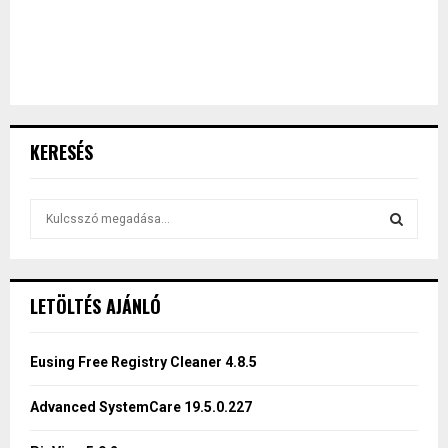
KERESÉS
S
e
a
S
r
c
E
LETÖLTÉS AJÁNLÓ
h
f
A
o
Eusing Free Registry Cleaner 4.8.5
r
R
:
Advanced SystemCare 19.5.0.227
C