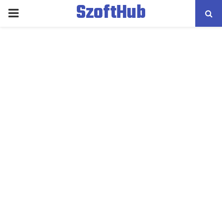
SzoftHub
PRIMARY
MENU