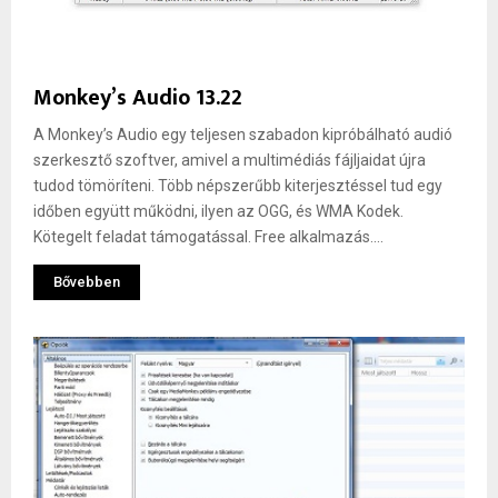
Monkey’s Audio 13.22
A Monkey’s Audio egy teljesen szabadon kipróbálható audió
szerkesztő szoftver, amivel a multimédiás fájljaidat újra
tudod tömöríteni. Több népszerűbb kiterjesztéssel tud egy
időben együtt működni, ilyen az OGG, és WMA Kodek.
Kötegelt feladat támogatással. Free alkalmazás....
Bővebben