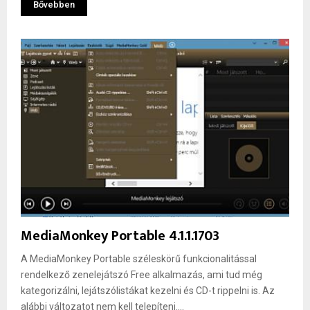
Bővebben
MediaMonkey Portable 4.1.1.1703
A MediaMonkey Portable széleskörű funkcionalitással
rendelkező zenelejátszó Free alkalmazás, ami tud még
kategorizálni, lejátszólistákat kezelni és CD-t rippelni is. Az
alábbi változatot nem kell telepíteni....