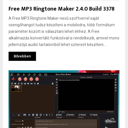
Free MP3 Ringtone Maker 2.4.0 Build 3378
A Free MP3 Ringtone Maker nevű szoftverrel saját
csengőhangot tudsz készíteni a mobilodra, több formátum
paraméter között is választani lehet ehhez. A Free
alkalmazás konvertáló funkcióval is rendelkezik, amivel mono
jellemzőjű audió tartalomból lehet sztereót készíteni....
Bővebben