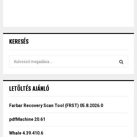
KERESÉS
S
e
a
S
r
c
E
LETÖLTÉS AJÁNLÓ
h
f
A
o
Farbar Recovery Scan Tool (FRST) 05.8.2026.0
r
R
:
pdfMachine 20.61
C
Whale 4.39.410.6
H