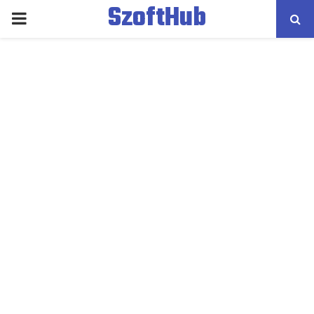
SzoftHub
PRIMARY
MENU