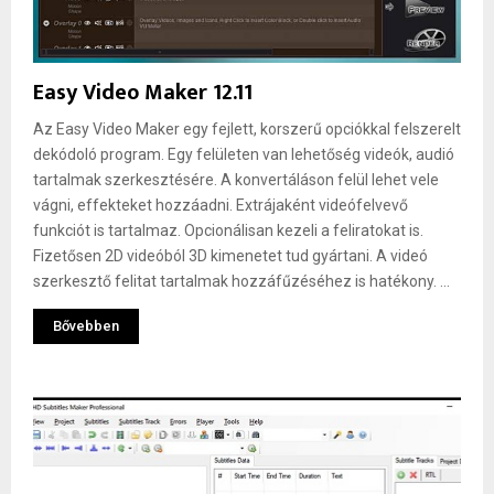
Easy Video Maker 12.11
Az Easy Video Maker egy fejlett, korszerű opciókkal felszerelt
dekódoló program. Egy felületen van lehetőség videók, audió
tartalmak szerkesztésére. A konvertáláson felül lehet vele
vágni, effekteket hozzáadni. Extrájaként videófelvevő
funkciót is tartalmaz. Opcionálisan kezeli a feliratokat is.
Fizetősen 2D videóból 3D kimenetet tud gyártani. A videó
szerkesztő felitat tartalmak hozzáfűzéséhez is hatékony. ...
Bővebben