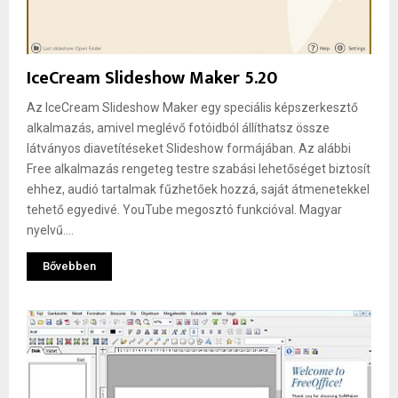
IceCream Slideshow Maker 5.20
Az IceCream Slideshow Maker egy speciális képszerkesztő
alkalmazás, amivel meglévő fotóidból állíthatsz össze
látványos diavetítéseket Slideshow formájában. Az alábbi
Free alkalmazás rengeteg testre szabási lehetőséget biztosít
ehhez, audió tartalmak fűzhetőek hozzá, saját átmenetekkel
tehető egyedivé. YouTube megosztó funkcióval. Magyar
nyelvű....
Bővebben