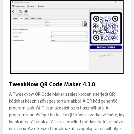
TweakNow QR Code Maker 4.3.0
A TweakNow QR Code Maker széles körben elterjedt QR
kódokat készít szöveges tartalmakból. A QR kód generáló
program akár Wi-Fi csatlakozáshoz is használható. A
program lehetőséget biztosít a QR-kódok szerkesztésére, így
logók integrálhatók a fájlokra, emellett módosítható a kinézet
és szín is. Az elkészült tartalmakat a vágólapra másolhatjuk,