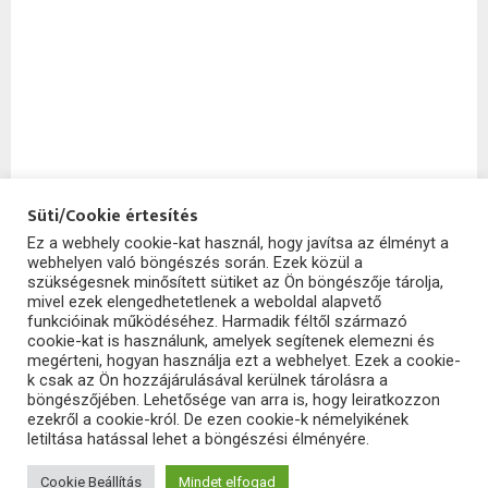
Süti/Cookie értesítés
Ez a webhely cookie-kat használ, hogy javítsa az élményt a
webhelyen való böngészés során. Ezek közül a
SzoftHub
szükségesnek minősített sütiket az Ön böngészője tárolja,
mivel ezek elengedhetetlenek a weboldal alapvető
funkcióinak működéséhez. Harmadik féltől származó
cookie-kat is használunk, amelyek segítenek elemezni és
megérteni, hogyan használja ezt a webhelyet. Ezek a cookie-
k csak az Ön hozzájárulásával kerülnek tárolásra a
böngészőjében. Lehetősége van arra is, hogy leiratkozzon
ezekről a cookie-król. De ezen cookie-k némelyikének
letiltása hatással lehet a böngészési élményére.
2025 - szofthub.hu. All Right Reserved.
SzoftHub
Cookie Beállítás
Mindet elfogad