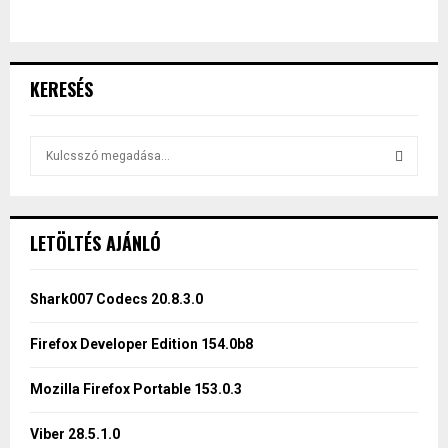
KERESÉS
S
e
a
S
r
c
E
LETÖLTÉS AJÁNLÓ
h
f
A
o
Shark007 Codecs 20.8.3.0
r
R
:
Firefox Developer Edition 154.0b8
C
Mozilla Firefox Portable 153.0.3
H
Viber 28.5.1.0