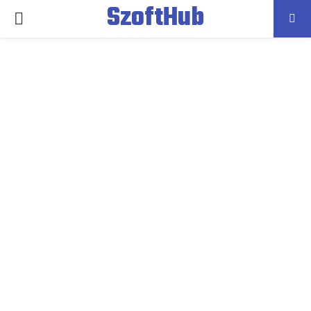
SzoftHub
PRIMARY
MENU