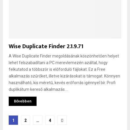
Wise Duplicate Finder 2.1.9.71
A Wise Duplicate Finder megoldásának köszönhetően helyet
lehet felszabadítani a PC merevlemezén azáltal, hogy
felkutatod a többször is előforduló fájlokat. Ez a Free
alkalmazás szűrőket, illetve kizárásokat is támogat. Könnyen
használható, kis méretű, kevés erőforrás igénnyel bír. Profi
duplikátum kereső alkalmazás....
Bővebben
Bejegyzések
1
2
…
4