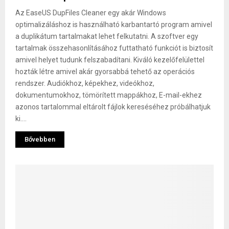
Az EaseUS DupFiles Cleaner egy akár Windows
optimalizáláshoz is használható karbantartó program amivel
a duplikátum tartalmakat lehet felkutatni. A szoftver egy
tartalmak összehasonlításához futtatható funkciót is biztosít
amivel helyet tudunk felszabadítani. Kiváló kezelőfelülettel
hozták létre amivel akár gyorsabbá tehető az operációs
rendszer. Audiókhoz, képekhez, videókhoz,
dokumentumokhoz, tömörített mappákhoz, E-mail-ekhez
azonos tartalommal eltárolt fájlok kereséséhez próbálhatjuk
ki....
Bővebben