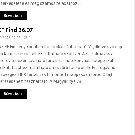
szerkesztése és még számos feladathoz....
Bővebben
EF Find 26.07
2026-07-08
0
Az EF Find egy korlátlan funkciókkal futtatható fájl, illetve szöveges
tartalmak kereséséhez futtatható szoftver. Az alkalmazás a
merevlemezen található tartalmak hatékonyabb kategorizált
felkutatásához futtatható ami szűrő funkciót, illetve reguláris
szöveges, HEX tartalmak tömörített mappákban történő fájl
kereséséhez használható. A Magyar nyelvű....
Bővebben