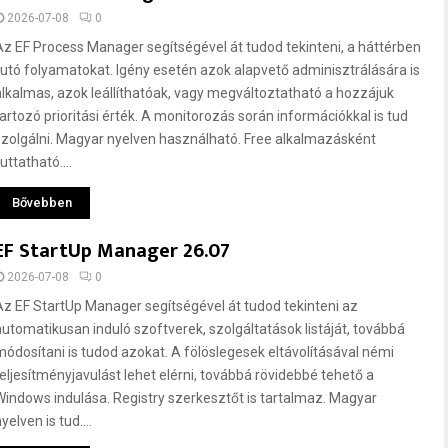
2026-07-08
0
Az EF Process Manager segítségével át tudod tekinteni, a háttérben
futó folyamatokat. Igény esetén azok alapvető adminisztrálására is
alkalmas, azok leállíthatóak, vagy megváltoztatható a hozzájuk
tartozó prioritási érték. A monitorozás során információkkal is tud
szolgálni. Magyar nyelven használható. Free alkalmazásként
uttatható....
Bővebben
EF StartUp Manager 26.07
2026-07-08
0
Az EF StartUp Manager segítségével át tudod tekinteni az
automatikusan induló szoftverek, szolgáltatások listáját, továbbá
módosítani is tudod azokat. A fölöslegesek eltávolításával némi
teljesítményjavulást lehet elérni, továbbá rövidebbé tehető a
Windows indulása. Registry szerkesztőt is tartalmaz. Magyar
yelven is tud....