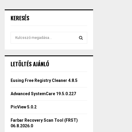
KERESÉS
S
e
a
S
r
c
E
LETÖLTÉS AJÁNLÓ
h
f
A
o
Eusing Free Registry Cleaner 4.8.5
r
R
:
Advanced SystemCare 19.5.0.227
C
PicView 5.0.2
H
Farbar Recovery Scan Tool (FRST)
06.8.2026.0