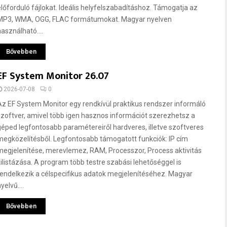
előforduló fájlokat. Ideális helyfelszabadításhoz. Támogatja az
MP3, WMA, OGG, FLAC formátumokat. Magyar nyelven
használható....
Bővebben
EF System Monitor 26.07
2026-07-08
0
Az EF System Monitor egy rendkívül praktikus rendszer informáló
szoftver, amivel több igen hasznos információt szerezhetsz a
géped legfontosabb paramétereiről hardveres, illetve szoftveres
megközelítésből. Legfontosabb támogatott funkciók: IP cím
megjelenítése, merevlemez, RAM, Processzor, Process aktivitás
kilistázása. A program több testre szabási lehetőséggel is
rendelkezik a célspecifikus adatok megjelenítéséhez. Magyar
yelvű....
Bővebben