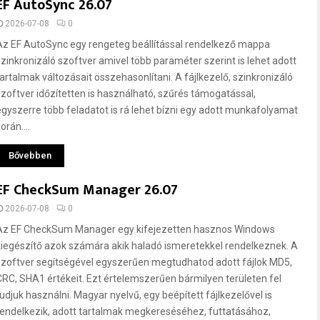
EF AutoSync 26.07
2026-07-08
0
Az EF AutoSync egy rengeteg beállítással rendelkező mappa
szinkronizáló szoftver amivel több paraméter szerint is lehet adott
tartalmak változásait összehasonlítani. A fájlkezelő, szinkronizáló
szoftver időzítetten is használható, szűrés támogatással,
egyszerre több feladatot is rá lehet bízni egy adott munkafolyamat
orán....
Bővebben
EF CheckSum Manager 26.07
2026-07-08
0
Az EF CheckSum Manager egy kifejezetten hasznos Windows
kiegészítő azok számára akik haladó ismeretekkel rendelkeznek. A
szoftver segítségével egyszerűen megtudhatod adott fájlok MD5,
CRC, SHA1 értékeit. Ezt értelemszerűen bármilyen területen fel
tudjuk használni. Magyar nyelvű, egy beépített fájlkezelővel is
rendelkezik, adott tartalmak megkereséséhez, futtatásához,