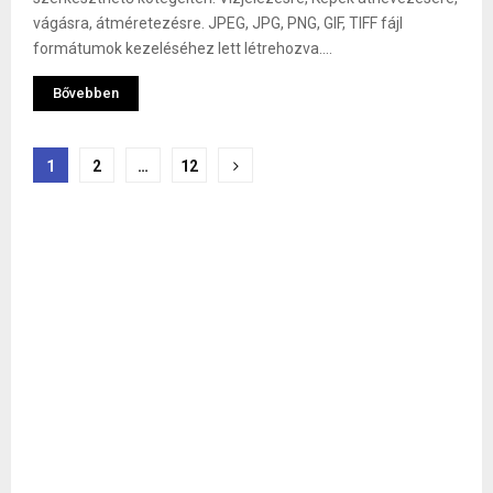
vágásra, átméretezésre. JPEG, JPG, PNG, GIF, TIFF fájl
formátumok kezeléséhez lett létrehozva....
Bővebben
Bejegyzések
1
2
…
12
lapozása