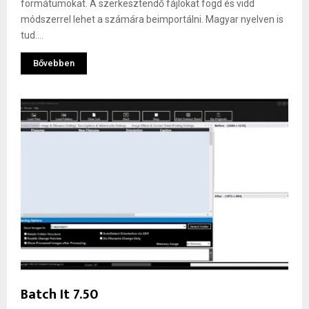
formátumokat. A szerkesztendő fájlokat fogd és vidd
módszerrel lehet a számára beimportálni. Magyar nyelven is
tud....
Bővebben
Batch It 7.50